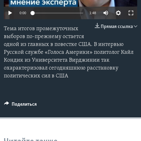
Learning English
0:00
1:48
Прямая ссылка
СОЦИАЛЬНЫЕ СЕТИ
Тема итогов промежуточных
выборов по-прежнему остается
одной из главных в повестке США. В интервью
Русской службе «Голоса Америки» политолог Кайл
Языки
Кондик из Университета Вирджинии так
охарактеризовал сегодняшнюю расстановку
политических сил в США
Поделиться