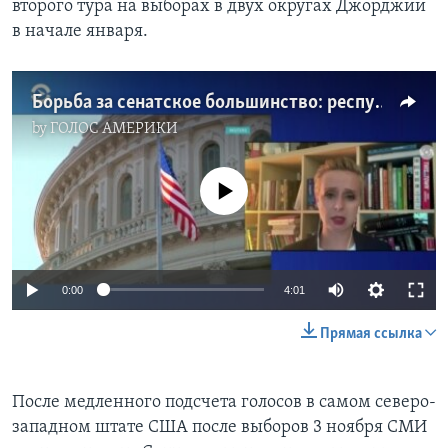
второго тура на выборах в двух округах Джорджии
в начале января.
Борьба за сенатское большинство: республиканцы выходят вперёд
by
ГОЛОС АМЕРИКИ
No media source currently available
0:00
4:01
Прямая ссылка
После медленного подсчета голосов в самом северо-
западном штате США после выборов 3 ноября СМИ