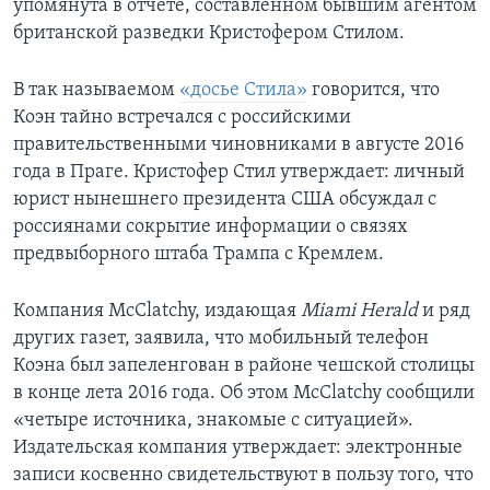
упомянута в отчете, составленном бывшим агентом
британской разведки Кристофером Стилом.
В так называемом
«досье Стила»
говорится, что
Коэн тайно встречался с российскими
правительственными чиновниками в августе 2016
года в Праге. Кристофер Стил утверждает: личный
юрист нынешнего президента США обсуждал с
россиянами сокрытие информации о связях
предвыборного штаба Трампа с Кремлем.
Компания McClatchy, издающая
Miami Herald
и ряд
других газет, заявила, что мобильный телефон
Коэна был запеленгован в районе чешской столицы
в конце лета 2016 года. Об этом McClatchy сообщили
«четыре источника, знакомые с ситуацией».
Издательская компания утверждает: электронные
записи косвенно свидетельствуют в пользу того, что