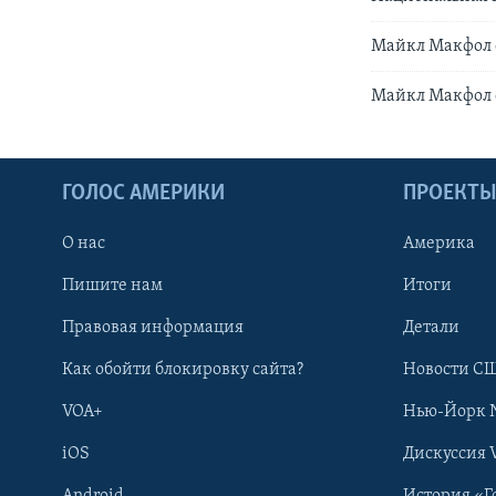
Майкл Макфол 
Майкл Макфол 
ГОЛОС АМЕРИКИ
ПРОЕКТ
О нас
Америка
Пишите нам
Итоги
Правовая информация
Детали
Как обойти блокировку сайта?
Новости СШ
VOA+
Нью-Йорк 
iOS
Дискуссия 
Android
История «Г