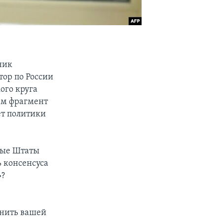
ник
ор по России
ого круга
ам фрагмент
ет политики
ные Штаты
ь консенсуса
»?
мнить вашей