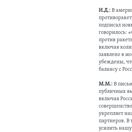
И.Д.:
В америк
противоракет
подписал нов
говорилось: 
против ракетн
включая коли
заявлено в м
убеждены, чт
балансу с Рос
M.M.:
В письм
публичных вы
включая Росс
совершенство
укрепляет на
партнеров. В 
усилить нашу