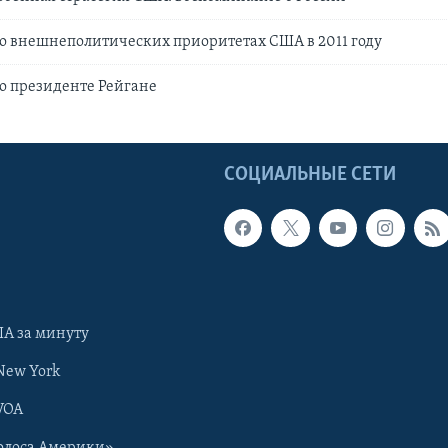
о внешнеполитических приоритетах США в 2011 году
о президенте Рейгане
Ы
СОЦИАЛЬНЫЕ СЕТИ
А за минуту
New York
VOA
олоса Америки»