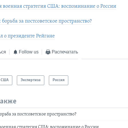
 военная стратегия США: воспоминание о России
 борьба за постсоветское пространство?
 о президенте Рейгане
ься
Follow us
Распечатать
США
Экспертиза
Россия
также
орьба за постсоветское пространство?
оенная стратегия США: воспоминание о России