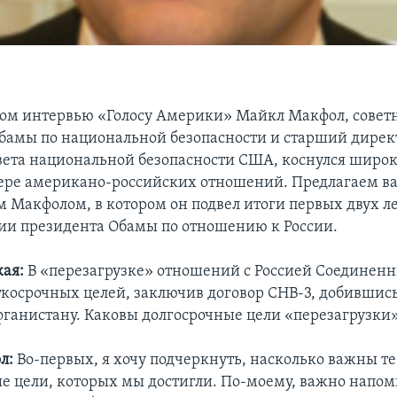
ом интервью «Голосу Америки» Майкл Макфол, совет
бамы по национальной безопасности и старший директ
вета национальной безопасности США, коснулся широк
фере американо-российских отношений. Предлагаем в
ом Макфолом, в котором он подвел итоги первых двух л
и президента Обамы по отношению к России.
ая:
В «перезагрузке» отношений с Россией Соединен
ткосрочных целей, заключив договор СНВ-3, добившис
фганистану. Каковы долгосрочные цели «перезагрузки
л:
Во-первых, я хочу подчеркнуть, насколько важны те
е цели, которых мы достигли. По-моему, важно напо