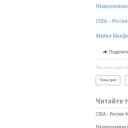
Национальная
США – Россия:
Майкл Макфол
Поделит
This item is part of
Темы дня
Читайте 
США – Россия: б
Национальная в