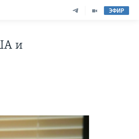
ЭФИР
ША и