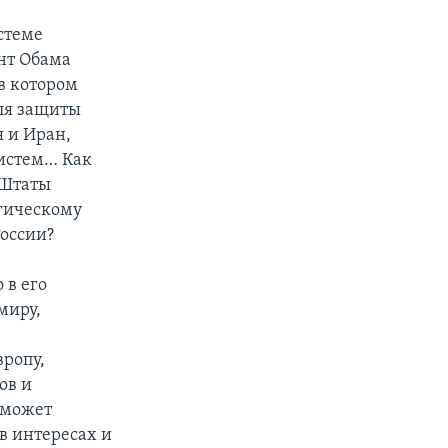
стеме
ент Обама
в котором
ля защиты
я и Иран,
систем… Как
 Штаты
егическому
России?
 в его
миру,
ропу,
ов и
й может
в интересах и