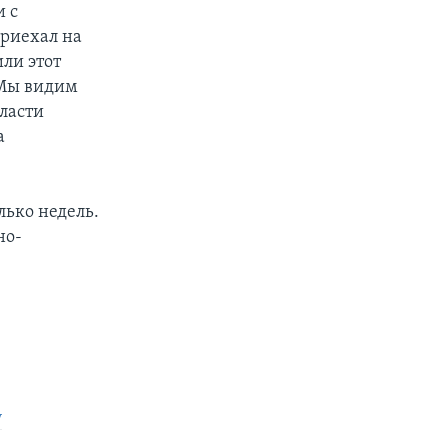
и с
приехал на
или этот
 Мы видим
ласти
а
лько недель.
но-
у