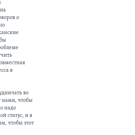
и
ень
оворов о
но
канские
обы
роблеме
учить
овместная
сса в
удничать во
у нами, чтобы
о надо
й статус, и в
им, чтобы этот