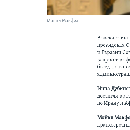
Майкл Макфол
В эксклюзивн
президента О
и Евразии Со
вопросов в с
беседы с г-н
администраци
Инна Дубинск
достигли кра
по Ирану и А
Майкл Макфо
краткосрочны