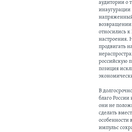
аудитории о 
инаугурации п
напряженный 
возвращении 
относились к
настроения. 
продвигать н
нераспростра
российскую п
позиция искл
экономических
В долгосрочн
благо России
они не полож
сделать вмест
особенности в
импульс сохра