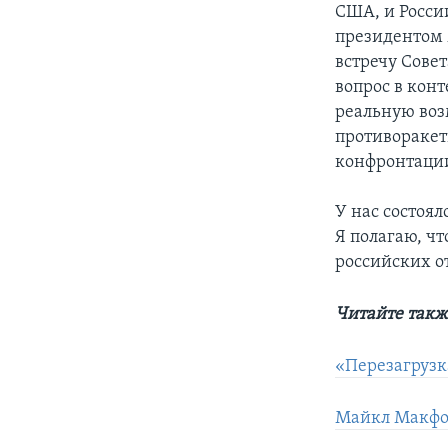
США, и России
президентом 
встречу Совет
вопрос в кон
реальную воз
противоракет
конфронтации
У нас состоял
Я полагаю, ч
российских от
Читайте такж
«Перезагрузк
Майкл Макфол