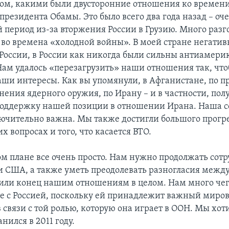
том, какими были двусторонние отношения ко времен
резидента Обамы. Это было всего два года назад – оч
период из-за вторжения России в Грузию. Много разг
во времена «холодной войны». В моей стране негатив
 России, в России как никогда были сильны антиамери
Нам удалось «перезагрузить» наши отношения так, чт
аши интересы. Как вы упомянули, в Афганистане, по п
нения ядерного оружия, по Ирану – и в частности, пол
оддержку нашей позиции в отношении Ирана. Наша с
ючительно важна. Мы также достигли большого прогре
 вопросах и того, что касается ВТО.
ом плане все очень просто. Нам нужно продолжать сотр
 и США, а также уметь преодолевать разногласия межд
или конец нашим отношениям в целом. Нам много чег
е с Россией, поскольку ей принадлежит важный мирово
 связи с той ролью, которую она играет в ООН. Мы хот
нился в 2011 году.