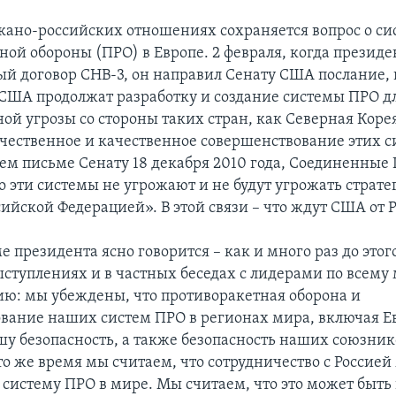
ано-российских отношениях сохраняется вопрос о си
ной обороны (ПРО) в Европе. 2 февраля, когда презид
ый договор СНВ-3, он направил Сенату США послание, 
«США продолжат разработку и создание системы ПРО д
ой угрозы со стороны таких стран, как Северная Коре
чественное и качественное совершенствование этих 
оем письме Сенату 18 декабря 2010 года, Соединенные
о эти системы не угрожают и не будут угрожать страт
сийской Федерацией». В этой связи – что ждут США от 
е президента ясно говорится – как и много раз до этого
ступлениях и в частных беседах с лидерами по всему 
ию: мы убеждены, что противоракетная оборона и
вание наших систем ПРО в регионах мира, включая Ев
шу безопасность, а также безопасность наших союзник
то же время мы считаем, что сотрудничество с Россие
 систему ПРО в мире. Мы считаем, что это может быть 