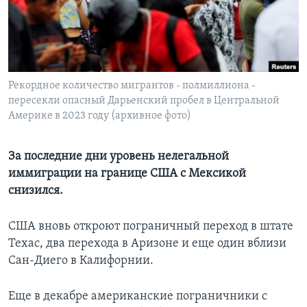
Learning English
СОЦИАЛЬНЫЕ СЕТИ
Рекордное количество мигрантов - полмиллиона -
пересекли опасный Дарьенский пробел в Центральной
Америке в 2023 году (архивное фото)
Языки
За последние дни уровень нелегальной
иммиграции на границе США с Мексикой
снизился.
США вновь откроют пограничный переход в штате
Техас, два перехода в Аризоне и еще один вблизи
Сан-Диего в Калифорнии.
Еще в декабре американские пограничники с