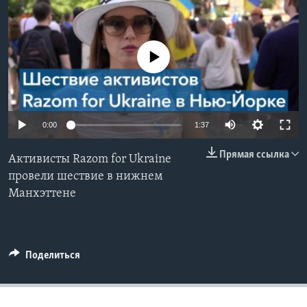
Learning English
No media source currently available
СОЦИАЛЬНЫЕ СЕТИ
Языки
0:00
1:37
Прямая ссылка
Активисты Razom for Ukraine
провели шествие в нижнем
Манхэттене
Поделиться