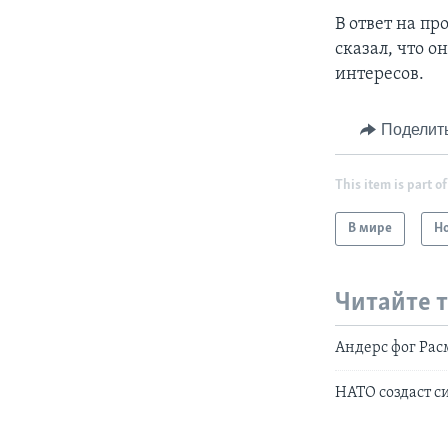
В ответ на пр
сказал, что о
интересов.
Поделит
This item is part of
В мире
Н
Читайте 
Андерс фог Рас
НАТО создаст с