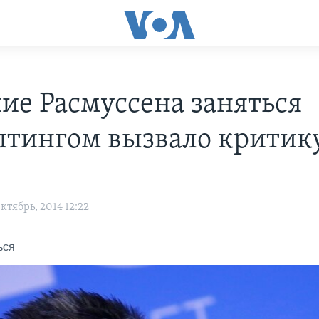
ие Расмуссена заняться
лтингом вызвало критик
тябрь, 2014 12:22
ься