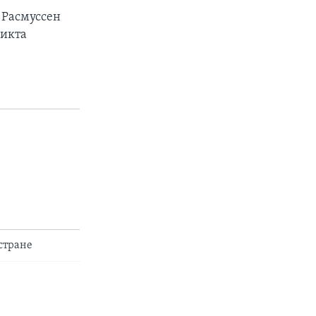
 Расмуссен
ликта
стране