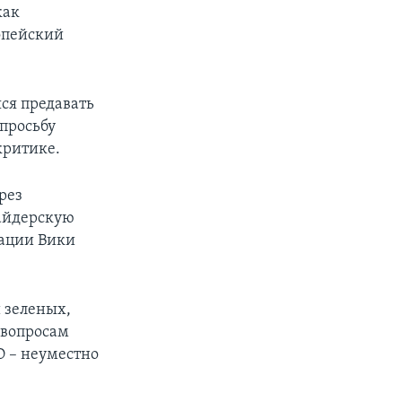
как
опейский
ся предавать
 просьбу
критике.
рез
сайдерскую
зации Вики
 зеленых,
 вопросам
О – неуместно