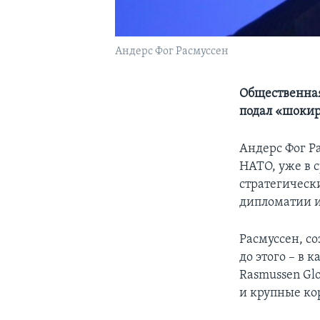
Андерс Фог Расмуссен
Общественная
подал «шоки
Андерс Фог Р
НАТО, уже в с
стратегическ
дипломатии и
Расмуссен, с
до этого – в
Rasmussen Gl
и крупные ко