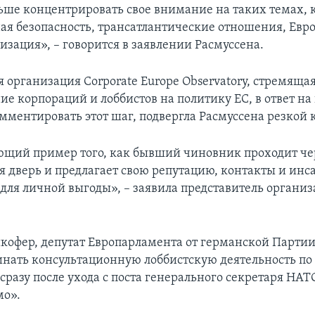
льше концентрировать свое внимание на таких темах, 
я безопасность, трансатлантические отношения, Евр
изация», – говорится в заявлении Расмуссена.
 организация Corporate Europe Observatory, стремящая
ие корпораций и лоббистов на политику ЕС, в ответ на
омментировать этот шаг, подвергла Расмуссена резкой 
щий пример того, как бывший чиновник проходит че
дверь и предлагает свою репутацию, контакты и ин
ля личной выгоды», – заявила представитель органи
кофер, депутат Европарламента от германской Партии
инать консультационную лоббистскую деятельность по
сразу после ухода с поста генерального секретаря НАТ
мо».