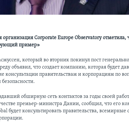
 организация Corporate Europe Observatory отметила, 
рующий пример»
асмуссен, который во вторник покинул пост генерально
реду объявил, что создает компанию, которая будет да
ие консультации правительствам и корпорациям по во
 безопасности.
оздавший обширную сеть контактов за годы своей работ
 качестве премьер-министра Дании, сообщил, что его к
obal будет консультировать правительства, всемирные
рпорации.