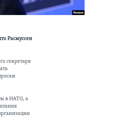
что Расмуссен
го секретаря
вать
просам
ы в НАТО, а
омпания
 организации