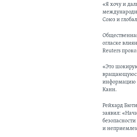
«Я хочу и да
международна
Союз и глобал
Общественная
огласке влиян
Reuters прок
«Это шокирую
вращающуюся 
информацию д
Канн.
Рейхард Бюти
заявил: «Нач
безопасности 
и неприемле