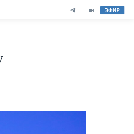
ЭФИР
у