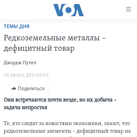
Линки
доступности
Перейти
ТЕМЫ ДНЯ
на
ГЛАВНОЕ
Редкоземельные металлы –
основной
ПРОГРАММЫ
контент
дефицитный товар
ПРОЕКТЫ
Перейти
АМЕРИКА
к
Джордж Путич
ЭКСПЕРТИЗА
НОВОСТИ ЗА МИНУТУ
УЧИМ АНГЛИЙСКИЙ
основной
05 Август, 2011 03:00
ИНТЕРВЬЮ
ИТОГИ
НАША АМЕРИКАНСКАЯ ИСТОРИЯ
навигации
Перейти
ФАКТЫ ПРОТИВ ФЕЙКОВ
ПОЧЕМУ ЭТО ВАЖНО?
А КАК В АМЕРИКЕ?
Поделиться
в
ЗА СВОБОДУ ПРЕССЫ
ДИСКУССИЯ VOA
АРТЕФАКТЫ
Они встречаются почти везде, но их добыча –
поиск
задача непростая
УЧИМ АНГЛИЙСКИЙ
ДЕТАЛИ
АМЕРИКАНСКИЕ ГОРОДКИ
ВИДЕО
НЬЮ-ЙОРК NEW YORK
ТЕСТЫ
Те, кто следят за новостями экономики, знают, что
редкоземельные элементы – дефицитный товар на
ПОДПИСКА НА НОВОСТИ
АМЕРИКА. БОЛЬШОЕ ПУТЕШЕСТВИЕ