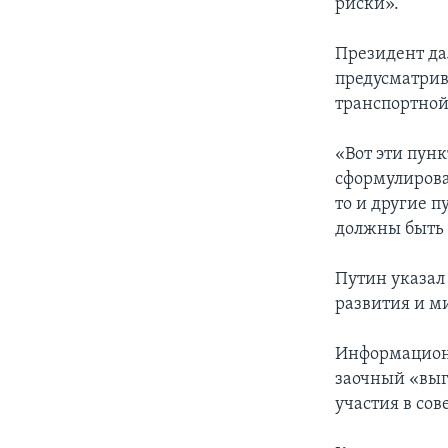
риски».
Президент да
предусматрив
транспортной
«Вот эти пун
сформулирован
то и другие п
должны быть
Путин указал
развития и м
Информационн
заочный «выг
участия в со