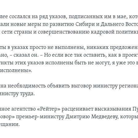
лее сослался на ряд указов, подписанных им в мае, ко
али новые меры по развитию Сибири и Дальнего Восто
 сети страны и совершенствованию кадровой политик
кты в указах просто не выполнены, никаких предложе
о, – сказал он. – Но если все так оставить, как в прое
ункты этих указов исполнены быть не могут, я уже это 
 исполнены».
 на необходимость объявить выговор министру регион
инистру труда.
ое агентство «Рейтер» расценивает высказывания П
овор» премьер-министру Дмитрию Медведеву, которы
вещании.