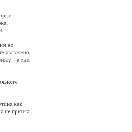
торые
ка,
и.
ний не
кте изложено,
вижу, – а они
ального
утина как
й не принял