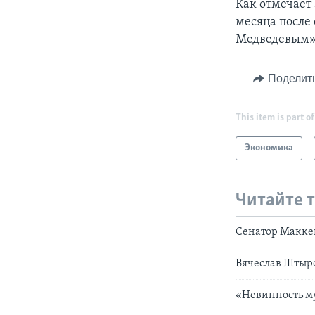
Как отмечает 
месяца после
Медведевым»
Поделит
This item is part of
Экономика
Читайте 
Сенатор Маккей
Вячеслав Штыро
«Невинность м