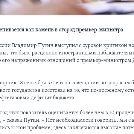
енивается как камень в огород премьер-министра
ссии Владимир Путин выступил с суровой критикой но
ны, что было расценено иностранными наблюдателями
во его напряженных отношений с премьер-министром
вторник 18 сентября в Сочи на совещании по вопросам 
кого государства посетовал на то, что по-прежнему ост
ефтегазовый дефицит бюджета.
од этот показатель оценивается более чем в 10 процент
 – сказал Путин. – Нет необходимости говорить, мы с
лись к этой проблеме, здесь заключаются высокие по