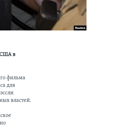
 США в
ого фильма
са для
Бэссли
ных властей.
вское
ьно