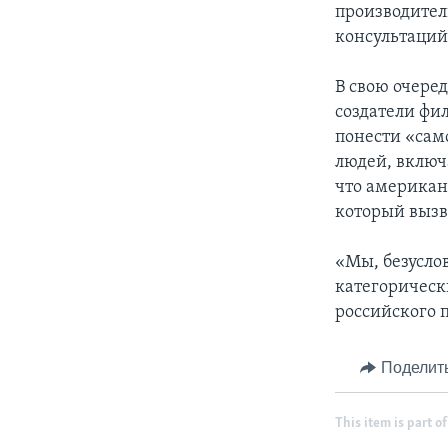
производител
консультаций
В свою очеред
создатели фи
понести «само
людей, включ
что американ
который вызв
«Мы, безусло
категорическ
российского 
Поделит
This item is part of