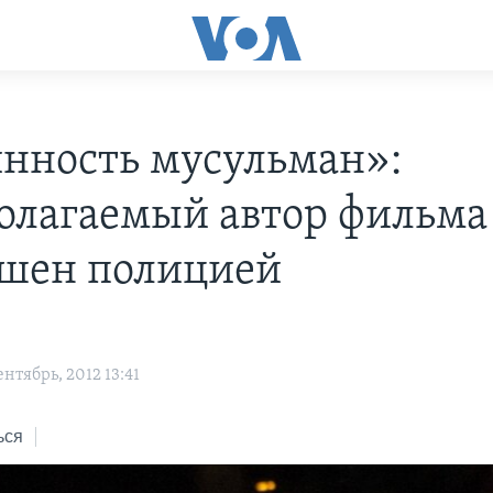
нность мусульман»:
олагаемый автор фильма
шен полицией
нтябрь, 2012 13:41
ься