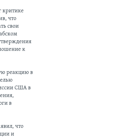
г критике
в, что
ть свои
рабском
 утверждения
тношение к
ную реакцию в
белью
миссии США в
нения,
оги в
явил, что
ации и