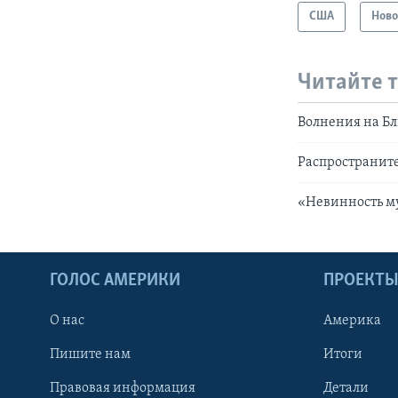
США
Ново
Читайте 
Волнения на Б
Распространите
«Невинность м
ГОЛОС АМЕРИКИ
ПРОЕКТ
О нас
Америка
Пишите нам
Итоги
Правовая информация
Детали