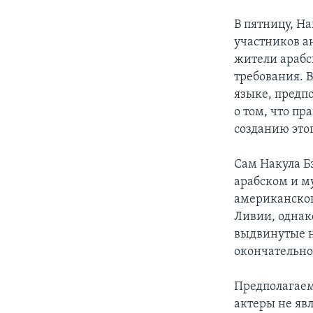
В пятницу, Н
участников а
жители арабс
требования. 
языке, предп
о том, что п
созданию это
Сам Накула Б
арабском и м
американског
Ливии, однак
выдвинутые н
окончательно
Предполагаем
актеры не яв