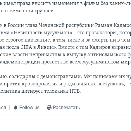
ь имел права вносить изменения в фильм без каких-л
 со съемочной группой.
ь в России глава Чеченской республики Рамзан Кадыро
льма «Невинность мусульман» – это провокаторы, кот
е строгое наказание, в том числе и за смерть ни в ч
ая посла США в Ливии». Вместе с тем Кадыров вырази
ские власти непричастны к выпуску антиисламского 
алдемонстрации протеста во всем мусульманском мир
вно, солидарны с демонстрантами. Мы понимаем их чу
и против кровопролития и радикальных поступков», – 
политика цитирует телеканал НТВ.
ься
Follow us
Распечатать