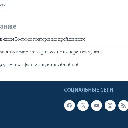
сти
также
лижнем Востоке: повторение пройденного
ль антиисламского фильма не намерен отступать
усульман» – фильм, окутанный тайной
Ы
СОЦИАЛЬНЫЕ СЕТИ