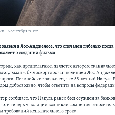
. 16 сентября 2012г.
и заявил в Лос-Анджелесе, что опечален гибелью посла
 жалеет о создании фильма
орый, как предполагают, является автором скандальн
мусульман», был эскортирован полицией Лос-Анджеле
опроса. Полицейские заявляют, что 55-летний Накула 
 дом добровольно, чтобы ответить на вопросы федераль
тер сообщает, что Накула ранее был осужден за банко
о, и теперь у полиции возникли сомнения относител
м требований испытательного срока.