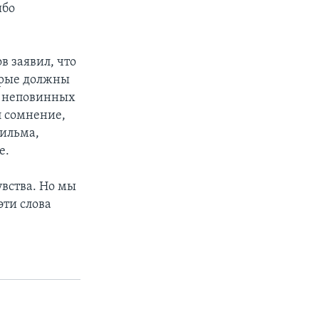
ибо
в заявил, что
орые должны
ем неповинных
л сомнение,
фильма,
е.
вства. Но мы
эти слова