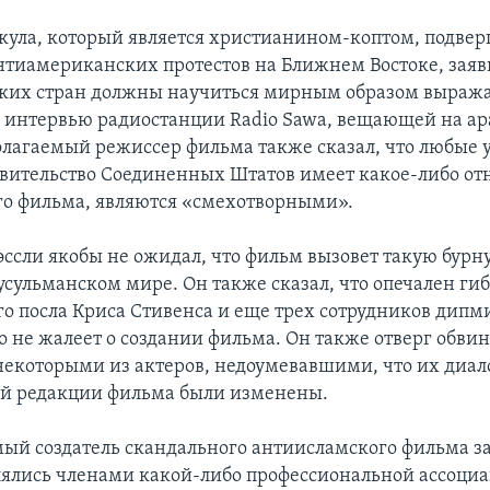
акула, который является христианином-коптом, подвер
нтиамериканских протестов на Ближнем Востоке, заяви
ких стран должны научиться мирным образом выража
В интервью радиостанции Radio Sawa, вещающей на а
олагаемый режиссер фильма также сказал, что любые
равительство Соединенных Штатов имеет какое-либо о
го фильма, являются «смехотворными».
эссли якобы не ожидал, что фильм вызовет такую бур
усульманском мире. Он также сказал, что опечален ги
о посла Криса Стивенса и еще трех сотрудников дип
о не жалеет о создании фильма. Он также отверг обви
екоторыми из актеров, недоумевавшими, что их диал
й редакции фильма были изменены.
ый создатель скандального антиисламского фильма за
лялись членами какой-либо профессиональной ассоци