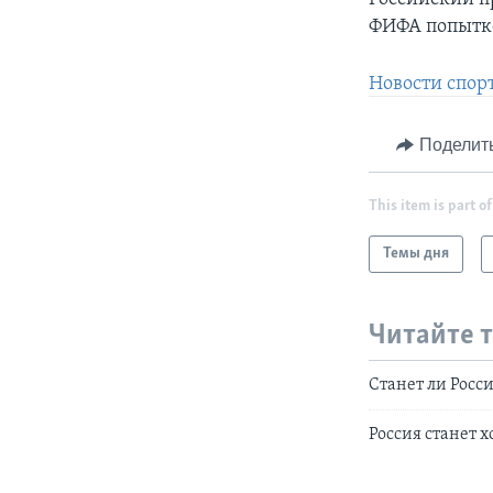
ФИФА попытко
Новости спорт
Поделит
This item is part of
Темы дня
Читайте 
Станет ли Росс
Россия станет 