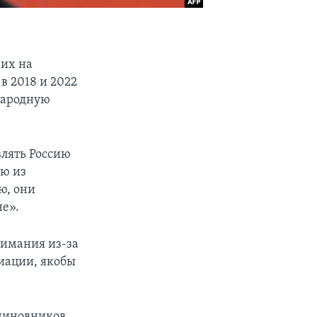
рих на
в 2018 и 2022
народную
влять Россию
ию из
ю, они
е».
нимания из-за
циации, якобы
 чиновников