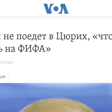
 не поедет в Цюрих, «чт
ь на ФИФА»
0 03:00
ься