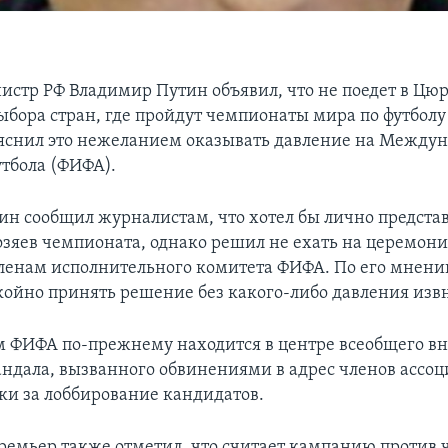
стр РФ Владимир Путин объявил, что не поедет в Цю
бора стран, где пройдут чемпионаты мира по футболу 
ъяснил это нежеланием оказывать давление на Между
тбола (ФИФА).
тин сообщил журналистам, что хотел бы лично предста
озяев чемпионата, однако решил не ехать на церемон
ленам исполнительного комитета ФИФА. По его мнени
ойно принять решение без какого-либо давления извн
 ФИФА по-прежнему находится в центре всеобщего в
андала, вызванного обвинениями в адрес членов ассо
ки за лоббирование кандидатов.
ремьер также отметил, что считает кампанию против