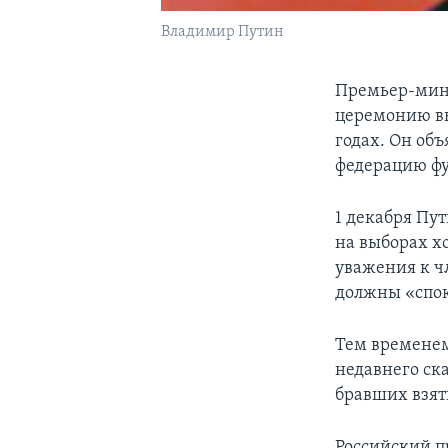
Владимир Путин
Премьер-мини
церемонию вы
годах. Он об
федерацию фу
1 декабря Пу
на выборах х
уважения к ч
должны «спок
Тем временем
недавнего ск
бравших взят
Российский п