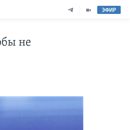
ЭФИР
обы не