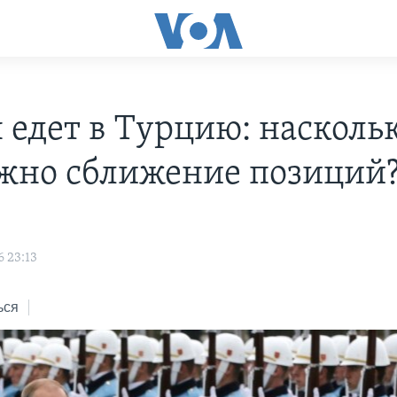
 едет в Турцию: насколь
жно сближение позиций
 23:13
ься