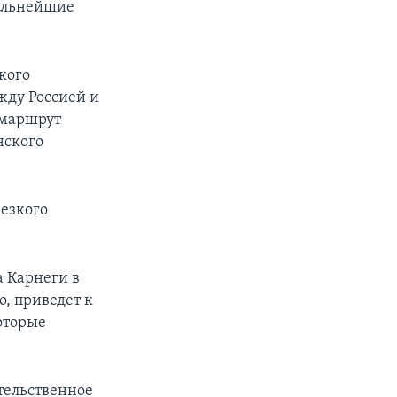
дальнейшие
кого
жду Россией и
 маршрут
нского
резкого
 Карнеги в
о, приведет к
оторые
тельственное