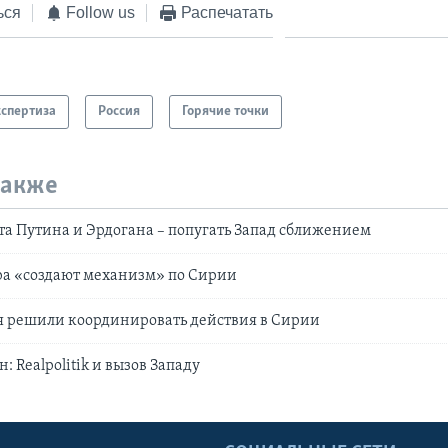
ься
Follow us
Распечатать
кспертиза
Россия
Горячие точки
также
а Путина и Эрдогана – попугать Запад сближением
ра «создают механизм» по Сирии
я решили координировать действия в Сирии
: Realpolitik и вызов Западу