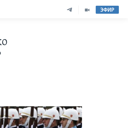
ЭФИР
ко
?