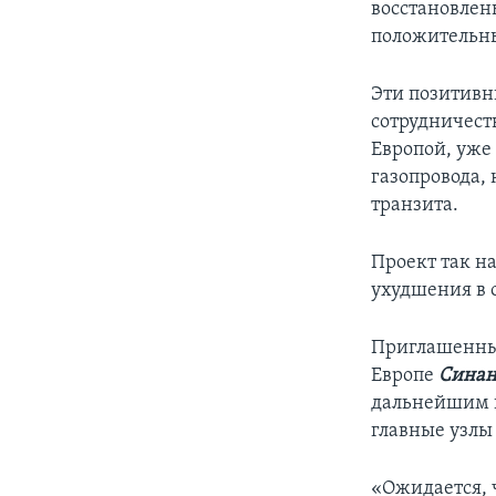
восстановлен
положительны
Эти позитивн
сотрудничест
Европой, уже
газопровода,
транзита.
Проект так н
ухудшения в 
Приглашенный
Европе
Синан
дальнейшим 
главные узлы
«Ожидается, 