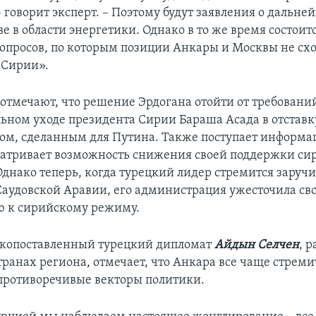
 говорит эксперт. – Поэтому будут заявления о дальн
е в области энергетики. Однако в то же время состоит
опросов, по которым позиции Анкары и Москвы не сход
 Сирии».
отмечают, что решение Эрдогана отойти от требовани
ьном уходе президента Сирии Бараша Асада в отставк
м, сделанным для Путина. Также поступает информаци
атривает возможность снижения своей поддержки с
Однако теперь, когда турецкий лидер стремится заручи
аудовской Аравии, его администрация ужесточила св
ю к сирийскому режиму.
копоставленный турецкий дипломат
Айдын Селчен
, 
транах региона, отмечает, что Анкара все чаще стреми
противоречивые векторы политики.