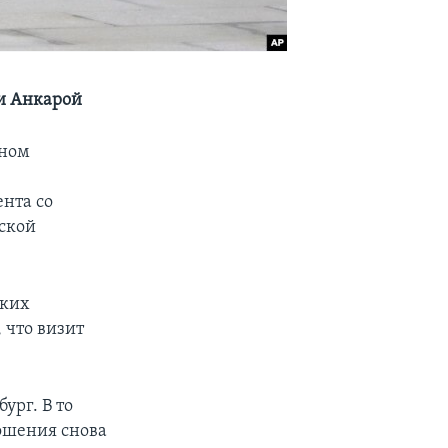
и Анкарой
рном
нта со
ской
ских
 что визит
ург. В то
ношения снова