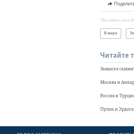
Поделит
This item is part of
В мире
Э
Читайте 
Замысел саммит
Москва и Анка
Россия и Турци
Путин и Эрдоган