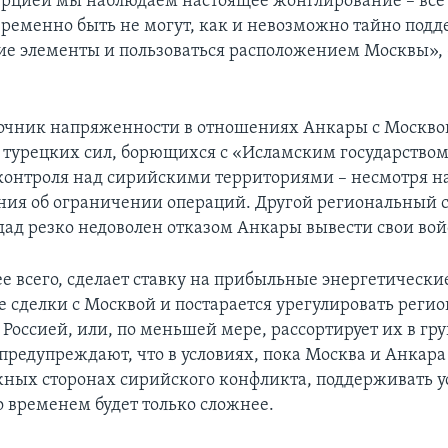
Турцией мы наблюдаем настоящее жонглирование – все
временно быть не могут, как и невозможно тайно под
е элементы и пользоваться расположением Москвы», 
очник напряженности в отношениях Анкары с Москво
турецких сил, борющихся с «Исламским государством
онтроля над сирийскими территориями – несмотря н
ия об ограничении операций. Другой региональный 
дад резко недоволен отказом Анкары вывести свои вой
е всего, сделает ставку на прибыльные энергетически
 сделки с Москвой и постарается урегулировать реги
 Россией, или, по меньшей мере, рассортирует их в гр
предупреждают, что в условиях, пока Москва и Анкара
ных сторонах сирийского конфликта, поддерживать у
 временем будет только сложнее.