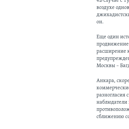
«В случае с 
воздухе одно
джихадистски
он.
Еще один ист
продвижение 
расширение к
предупрежден
Москвы – Баг
Анкара, скоре
коммерческие
разногласия с
наблюдатели 
противополож
сближению со