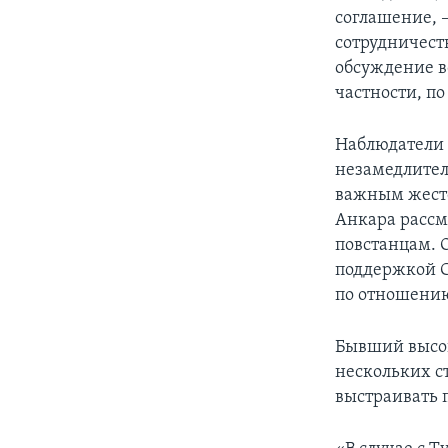
соглашение, –
сотрудничеств
обсуждение в
частности, по
Наблюдатели 
незамедлител
важным жесто
Анкара рассм
повстанцам. 
поддержкой С
по отношени
Бывший высо
нескольких с
выстраивать 