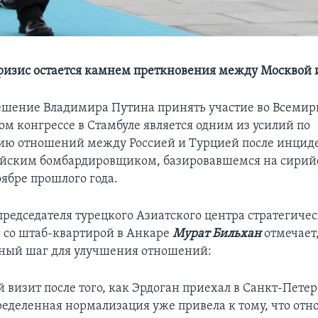
изис остается камнем преткновения между Москвой 
ешение Владимира Путина принять участие во Всеми
ом конгрессе в Стамбуле является одним из усилий по
ию отношений между Россией и Турцией после инциде
ийским бомбардировщиком, базировавшемся на сирий
оябре прошлого года.
председателя турецкого Азиатского центра стратегиче
 со штаб-квартирой в Анкаре
Мурат Бильхан
отмечает,
ный шаг для улучшения отношений:
 визит после того, как Эрдоган приехал в Санкт-Петерб
ределенная нормализация уже привела к тому, что от