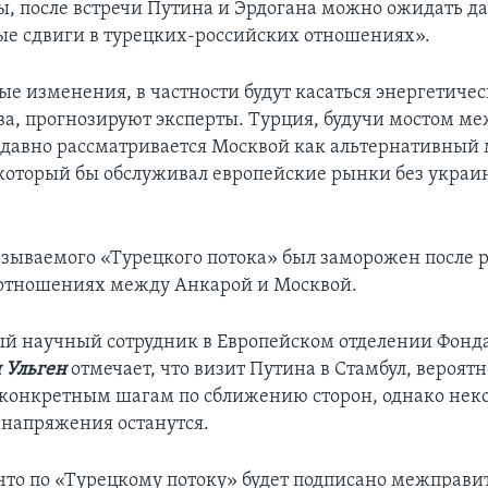
ы, после встречи Путина и Эрдогана можно ожидать 
е сдвиги в турецких-российских отношениях».
ые изменения, в частности будут касаться энергетичес
ва, прогнозируют эксперты. Турция, будучи мостом ме
 давно рассматривается Москвой как альтернативный
 который бы обслуживал европейские рынки без украи
азываемого «Турецкого потока» был заморожен после 
отношениях между Анкарой и Москвой.
 научный сотрудник в Европейском отделении Фонда
 Ульген
отмечает, что визит Путина в Стамбул, вероятн
конкретным шагам по сближению сторон, однако нек
 напряжения останутся.
что по «Турецкому потоку» будет подписано межправи