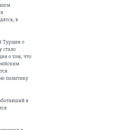
ейшем
ся
ятся, в
й Турции о
у стало
я о том, что
ирийским
тся
ою политику
работавший в
тся