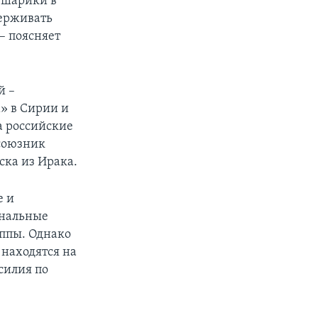
 шарики в
держивать
– поясняет
й –
» в Сирии и
а российские
союзник
ска из Ирака.
е и
ональные
уппы. Однако
 находятся на
силия по