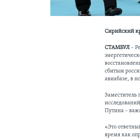
Сирийский кр
СТАМБУЛ
– Р
энергетическ
восстановлен
сбитым росс
авиабазе, в н
Заместитель 
исследований
Путина – важ
«Это ответный
время как оп