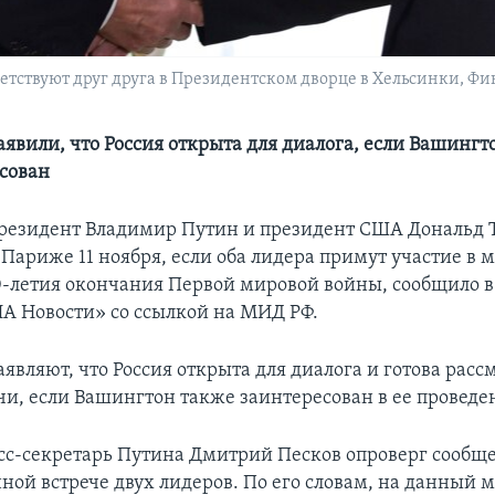
тствуют друг друга в Президентском дворце в Хельсинки, Фи
аявили, что Россия открыта для диалога, если Вашингт
сован
резидент Владимир Путин и президент США Дональд 
 Париже 11 ноября, если оба лидера примут участие в
0-летия окончания Первой мировой войны, сообщило в
ИА Новости» со ссылкой на МИД РФ.
аявляют, что Россия открыта для диалога и готова расс
ечи, если Вашингтон также заинтересован в ее проведе
есс-секретарь Путина Дмитрий Песков опроверг сообщ
ной встрече двух лидеров. По его словам, на данный 