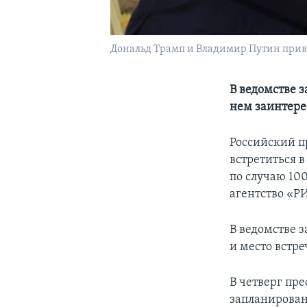
Дональд Трамп и Владимир Путин приве
В ведомстве з
нем заинтере
Российский п
встретиться в
по случаю 10
агентство «Р
В ведомстве з
и место встр
В четверг пр
запланирован