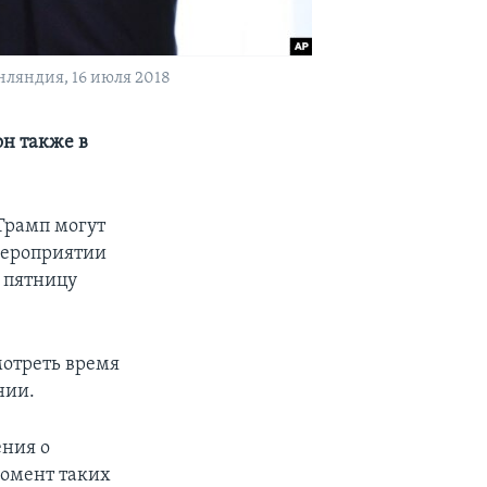
нляндия, 16 июля 2018
он также в
Трамп могут
 мероприятии
 пятницу
мотреть время
нии.
ения о
момент таких