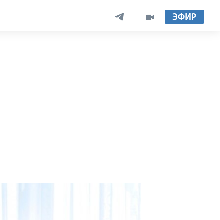
ЭФИР
е