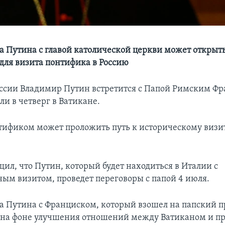
ча Путина с главой католической церкви может открыт
для визита понтифика в Россию
ссии Владимир Путин встретится с Папой Римским Фр
и в четверг в Ватикане.
нтификом может проложить путь к историческому визи
ил, что Путин, который будет находиться в Италии с
ным визитом, проведет переговоры с папой 4 июля.
ча Путина с Франциском, который взошел на папский пр
т на фоне улучшения отношений между Ватиканом и 