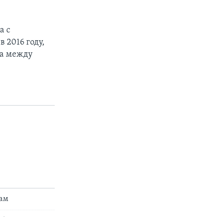
а с
 2016 году,
ла между
сам