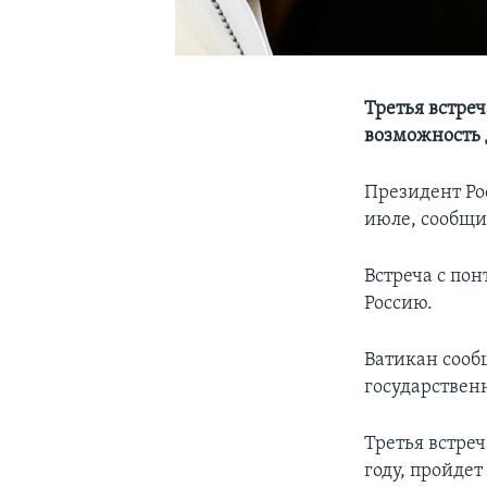
Третья встре
возможность 
Президент Ро
июле, сообщил
Встреча с по
Россию.
Ватикан сообщ
государствен
Третья встре
году, пройде