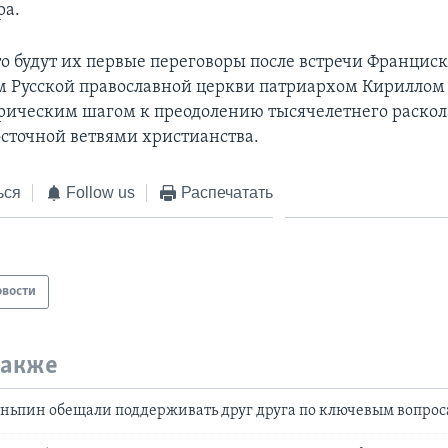
ра.
то будут их первые переговоры после встречи Франциск
м Русской православной церкви патриархом Кириллом в
рическим шагом к преодолению тысячелетнего раско
осточной ветвями христианства.
ься
Follow us
Распечатать
овости
также
ньпин обещали поддерживать друг друга по ключевым вопро