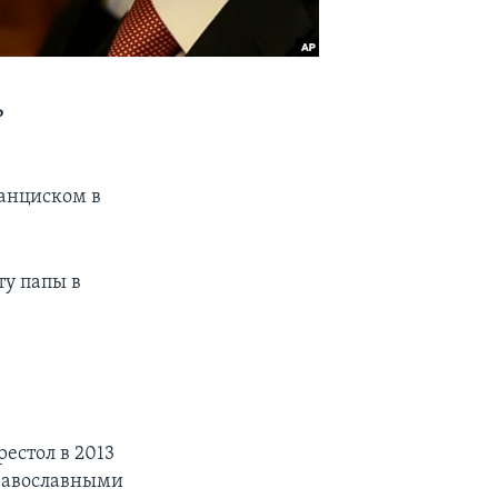
ь
анциском в
ту папы в
естол в 2013
православными