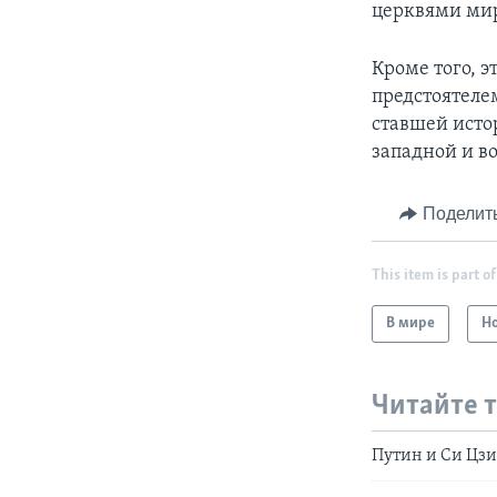
церквями ми
Кроме того, э
предстоятеле
ставшей исто
западной и в
Поделит
This item is part of
В мире
Н
Читайте 
Путин и Си Цзи