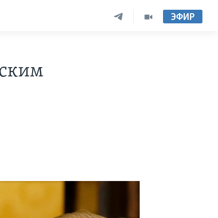
ЭФИР
мским