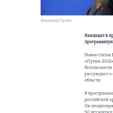
Владимир Путин
Кандидат в п
программную
Новая статья
«Путин-2012»
безопасности
рассуждает о
области.
В пространно
российской а
Он неоднокра
50 лет вперед