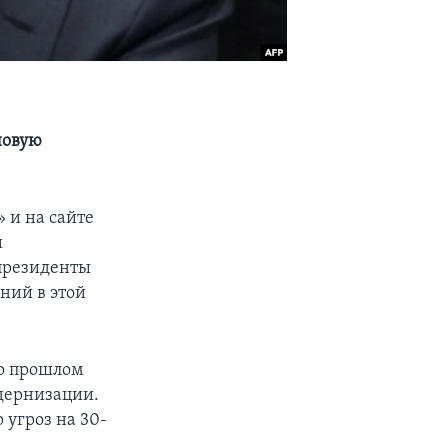
новую
 и на сайте
й
 президенты
ний в этой
о прошлом
дернизации.
 угроз на 30-