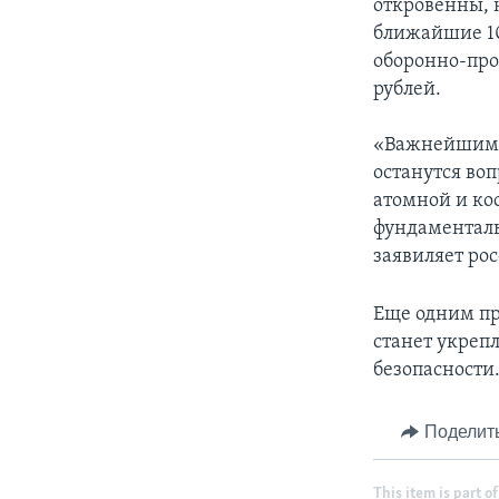
откровенны, н
ближайшие 10
оборонно-про
рублей.
«Важнейшим п
останутся во
атомной и ко
фундаменталь
заявиляет ро
Еще одним пр
станет укреп
безопасности
Поделит
This item is part of