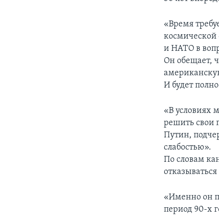
«Время требу
космической 
и НАТО в воп
Он обещает, 
американскую
И будет полн
«В условиях 
решить свои 
Путин, подче
слабостью».
По словам ка
отказываться
«Именно он п
период 90-х 