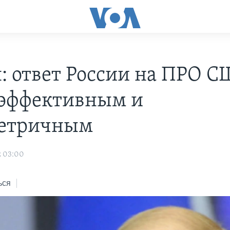
: ответ России на ПРО 
 эффективным и
метричным
2 03:00
ься