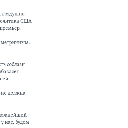
ы воздушно-
 политика США
 премьер.
симетричным.
ть соблазн
обавляет
воей
» не должна
 сложнейший
у нас, будем