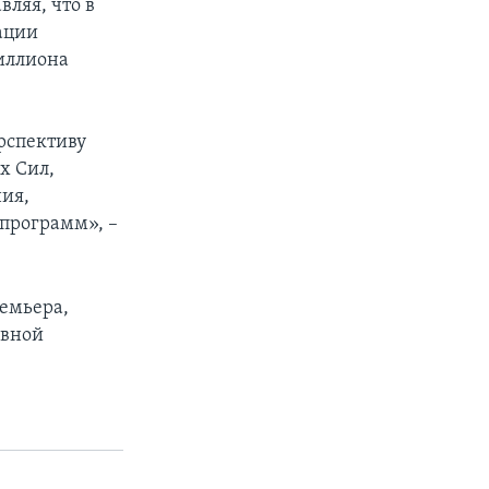
вляя, что в
ации
иллиона
рспективу
х Сил,
ия,
программ», –
емьера,
ивной