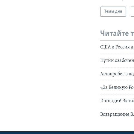
Темы дня
Читайте 
США и Россия д
Путин озабоче
Автопробег в 
«За Великую Ро
Геннадий Зюган
Возвращение В