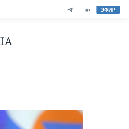
ЭФИР
США