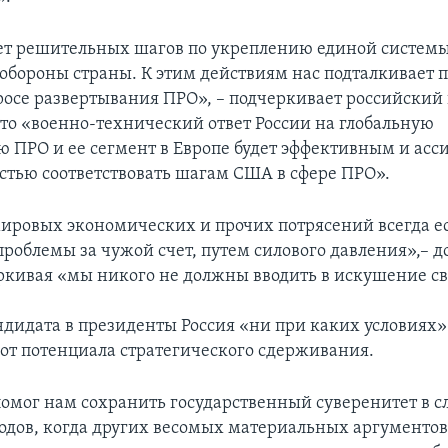
ет решительных шагов по укреплению единой систем
обороны страны. К этим действиям нас подталкивает
росе развертывания ПРО», – подчеркивает российский
что «военно-технический ответ России на глобальную
 ПРО и ее сегмент в Европе будет эффективным и ас
остью соответствовать шагам США в сфере ПРО».
мировых экономических и прочих потрясений всегда ес
проблемы за чужой счет, путем силового давления»,– д
ркивая «мы никого не должны вводить в искушение с
ндидата в президенты Россия «ни при каких условиях
 от потенциала стратегического сдерживания.
омог нам сохранить государственный суверенитет в
годов, когда других весомых материальных аргументов 