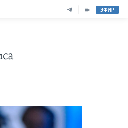
ЭФИР
иса