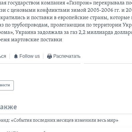
ая государством компания «Газпром» перекрывала пос
язи с ценовыми конфликтами зимой 2005-2006 гг. и 200
сократились и поставки в европейские страны, которые
аз по трубопроводам, пролегающим по территории Ук
ома», Украина задолжала за газ 2,2 миллиарда доллар
ремя мартовские поставки
ься
Follow us
Распечатать
вости
также
анд: «События последних месяцев изменили весь мир»