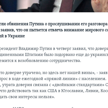
гли обвинения Путина о прослушивании его разговора
 заявив, что он пытается отвлечь внимание мирового с
ий в Украине
резидент Владимир Путин в четверг заявил, что дове
единенными Штатами было подорвано еще до украинск
ремится к возобновлению сотрудничества.
что доверие утрачено, но здесь нет нашей вины», - зая
опрос в ходе ежегодной «прямой линии» с населением.
м, утрата доверия связана с «двойными стандартами» 
что действовать так как США в Югославии, Ливии, Косо
ать свои интересы нельзя».