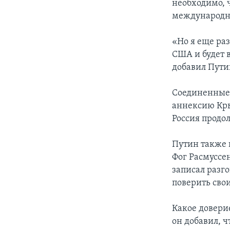
необходимо, 
международно
«Но я еще ра
США и будет в
добавил Пути
Соединенные 
аннексию Кры
Россия продо
Путин также 
Фог Расмуссе
записал разго
поверить сво
Какое довери
он добавил, ч