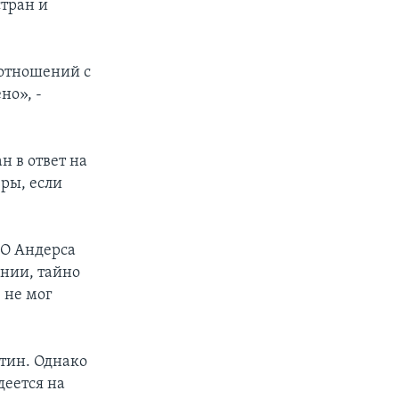
тран и
 отношений с
но», -
 в ответ на
ры, если
ТО Андерса
нии, тайно
 не мог
утин. Однако
деется на