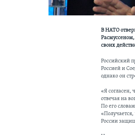
В НАТО отвер
Расмуссеном,
своих действ
Российский п
Россией и Со
однако он ст
«Я согласен, 
отвечая на в
По его слова
«Получается, 
России защищ