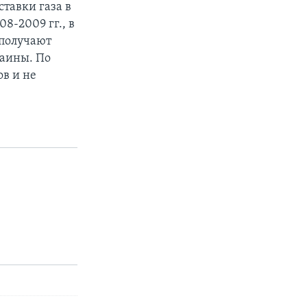
тавки газа в
8-2009 гг., в
 получают
раины. По
ов и не