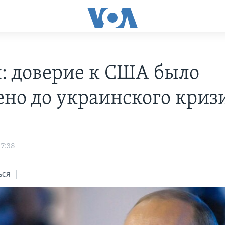
: доверие к США было
ено до украинского криз
17:38
ься