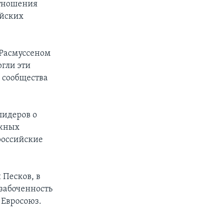
отношения
ейских
 Расмуссеном
ргли эти
о сообщества
лидеров о
ожных
российские
 Песков, в
забоченность
 Евросоюз.