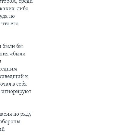
отором, среди
 каких-либо
уда по
 что его
и были бы
ания «были
м
оседним
 приведший к
ючал в себя
я игнорируют
асия по ряду
 обороны
ий