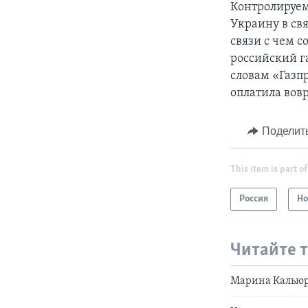
Контролируем
Украину в св
связи с чем 
российский г
словам «Газпр
оплатила вов
Поделит
This item is part of
Россия
Но
Читайте 
Марина Кальюр