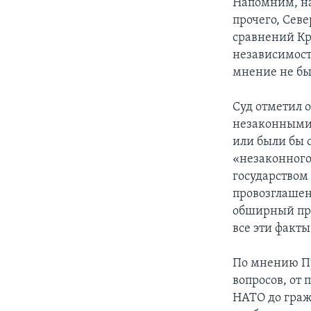
Напомним, на
прочего, Сев
сравнений Кр
независимости
мнение не бы
Суд отметил 
незаконными.
или были бы
«незаконного
государством 
провозглашен
обширный про
все эти факты
По мнению Пу
вопросов, от
НАТО до граж