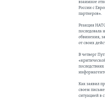
взаимное отн
России с Евр
партнеров».
Реакция НАТО
последовала 
обвинения, з
от своих дейс
В четверг Пу
«критической
последствиях
информагентс
Как заявил п
своем письме
ситуацией в с