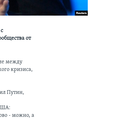
 с
ообщества от
рие между
ого кризиса,
вил Путин,
США:
во - можно, а