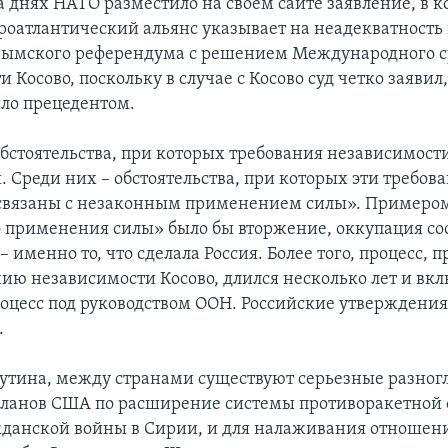
 днях НАТО разместило на своем сайте заявление, в к
ероатлантический альянс указывает на неадекватность
ымского референдума с решением Международного с
 Косово, поскольку в случае с Косово суд четко заявил,
ло прецедентом.
обстоятельства, при которых требования независимост
 Среди них – обстоятельства, при которых эти требов
 связаны с незаконным применением силы». Примеро
 применения силы» было бы вторжение, оккупация с
– именно то, что сделала Россия. Более того, процесс,
ию независимости Косово, длился несколько лет и вкл
цесс под руководством ООН. Российские утверждени
.
тина, между странами существуют серьезные разногл
 планов США по расширение системы противоракетной
данской войны в Сирии, и для налаживания отношен