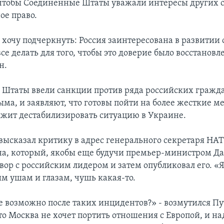
чтобы Соединенные Штаты уважали интересы других с
е право.
з хочу подчеркнуть: Россия заинтересована в развитии
се делать для того, чтобы это доверие было восстановле
н.
Штаты ввели санкции против ряда российских граждан
ма, и заявляют, что готовы пойти на более жесткие ме
лжит дестабилизировать ситуацию в Украине.
высказал критику в адрес генерального секретаря НА
на, который, якобы еще будучи премьер-министром Да
вор с российским лидером и затем опубликовал его. «Я
им ушам и глазам, чушь какая-то.
е возможно после таких инцидентов?» - возмутился П
то Москва не хочет портить отношения с Европой, и на