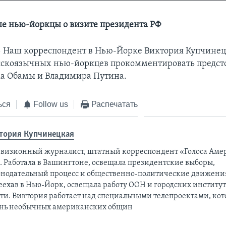
е нью-йоркцы о визите президента РФ
—
Наш корреспондент в Нью-Йорке Виктория Купчинец
усскоязычных нью-йоркцев прокомментировать предс
ка Обамы и Владимира Путина.
ься
Follow us
Распечатать
тория Купчинецкая
евизионный журналист, штатный корреспондент «Голоса Аме
а. Работала в Вашингтоне, освещала президентские выборы,
онодательный процесс и общественно-политические движени
еехав в Нью-Йорк, освещала работу ООН и городских институ
сти. Виктория работает над специальными телепроектами, ко
нь необычных американских общин