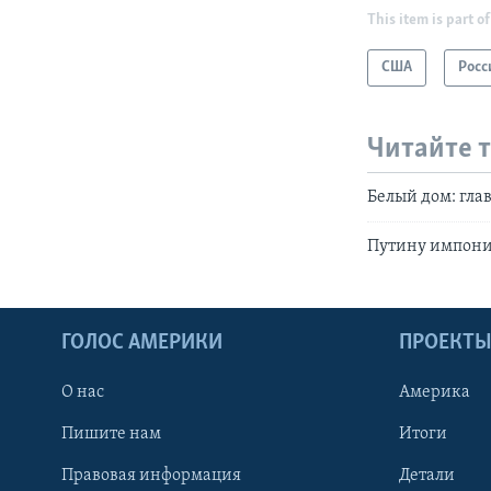
This item is part of
США
Росс
Читайте 
Белый дом: гла
Путину импони
ГОЛОС АМЕРИКИ
ПРОЕКТ
О нас
Америка
Пишите нам
Итоги
Правовая информация
Детали