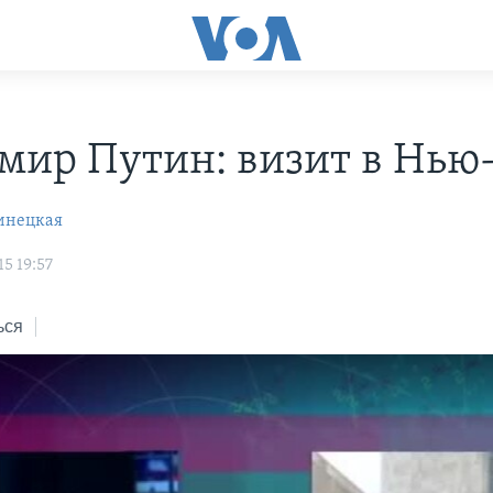
мир Путин: визит в Нью
инецкая
5 19:57
ься