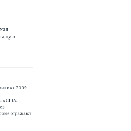
EMBED
SHARE
кая
тоящую
рики» с 2009
я в США.
тов
торые отражают