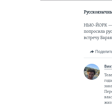
Русскоязычны
НЬЮ-ЙОРК 
попросила р
встречу Бара
Поделит
Вик
Тел
год
зак
Пер
вла
жиз