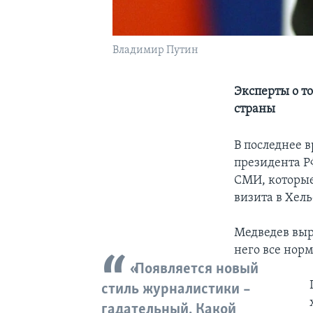
Владимир Путин
Эксперты о т
страны
В последнее 
президента Р
СМИ, которы
визита в Хел
Медведев выра
него все нор
«Появляется новый
стиль журналистики –
гадательный. Какой