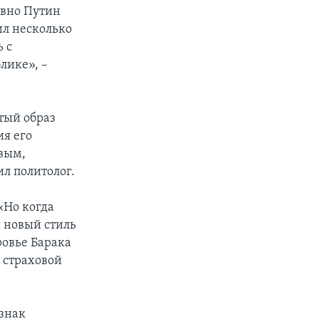
авно Путин
ил несколько
ь с
лике», –
ытый образ
я его
вым,
л политолог.
 «Но когда
я новый стиль
ровье Барака
 страховой
изнак