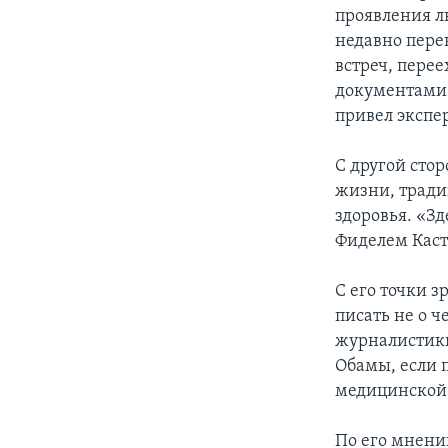
проявления л
недавно пере
встреч, перее
документами 
привел экспе
С другой стор
жизни, тради
здоровья. «З
Фиделем Каст
С его точки з
писать не о 
журналистики
Обамы, если 
медицинской
По его мнени