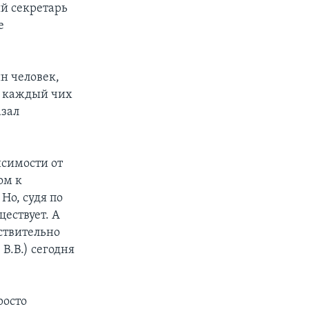
й секретарь
е
н человек,
, каждый чих
азал
исимости от
ом к
Но, судя по
ществует. А
ствительно
В.В.) сегодня
росто