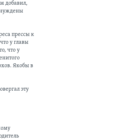
ом добавил,
вынуждены
реса прессы к
что у главы
о, что у
менитого
рхов. Якобы в
овергал эту
ному
одитель