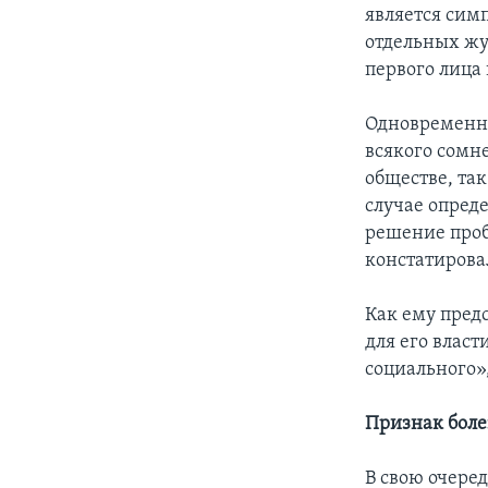
является сим
отдельных жу
первого лица 
Одновременно
всякого сомн
обществе, так
случае опреде
решение проб
констатирова
Как ему предс
для его власт
социального»
Признак боле
В свою очере