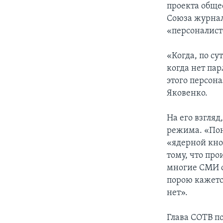
проекта обще
Союза журнал
«персоналист
«Когда, по су
когда нет па
этого персона
Яковенко.
На его взгляд
режима. «Пон
«ядерной кноп
тому, что про
многие СМИ о
порою кажется
нет».
Глава СОТВ по