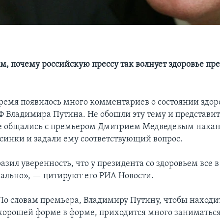
ом, почему российскую прессу так волнует здоровье пр
время появилось много комментариев о состоянии здор
Ф Владимира Путина. Не обошли эту тему и представи
е общались с премьером Дмитрием Медведевым накан
ьсинки и задали ему соответствующий вопрос.
зил уверенность, что у президента со здоровьем все в
мально», — цитируют его РИА Новости.
По словам премьера, Владимиру Путину, чтобы находит
хорошей форме в форме, приходится много заниматься