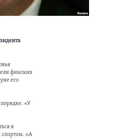
езидента
овья
тели финских
уне его
 порядке. «У
ься в
 спортом. «А