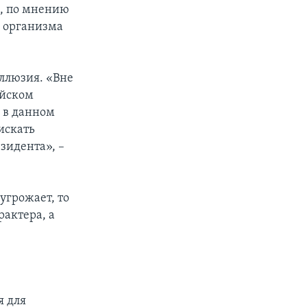
н, по мнению
й организма
иллюзия. «Вне
ийском
а в данном
искать
зидента», –
угрожает, то
рактера, а
я для