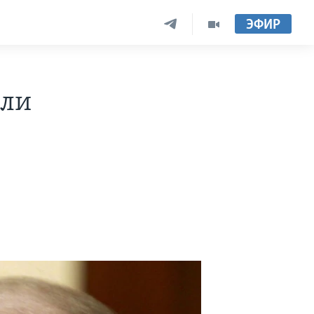
ЭФИР
или