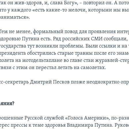
так он жив-здоров, и, слава Богу», – повторил он. А пот
что у каждого «есть какие-то мелочи, которыми мы 
заниматься».
Тем не менее, формальный повод для проявления инте
здоровью Путина есть. Ряд российских СМИ сообщали, 
государства тут возникли проблемы. Были ссылки и на т
президента обострились старые травмы после его зна
полета на мотодельтаплане во главе стаи журавлей-сте
связи с этим он перестал летать на самолетах.
сс-секретарь Дмитрий Песков позже неоднократно опр
.
аяния?
рошенные Русской службой «Голоса Америки», по-раз
ерес прессы к теме здоровья Владимира Путина. Руков