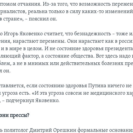
птомом отчаяния. Из-за того, что возможность переме
рналистов, реальна только в силу каких-то изменени
в стране», – пояснил он.
 Игорь Яковенко считает, что безнадежность – тоже 
ения, нарастают перемены. Они нарастают как в росс
 и в мире в целом. И не состояние здоровья президент
ляющий фактор, а состояние общества. Вот здесь надо 
лем, а не в мнимых или действительных болезнях пре
л он.
тавляется, если состоянию здоровья Путина ничего не 
и угроза есть. «И эта угроза совсем не медицинского ха
, – подчеркнул Яковенко.
зни прессы?
дь политолог Дмитрий Орешкин формальные основани