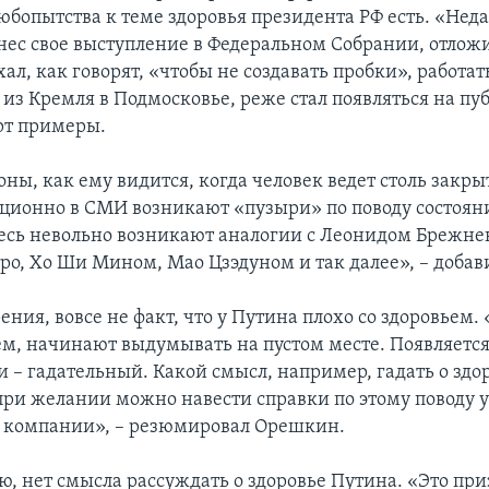
юбопытства к теме здоровья президента РФ есть. «Нед
нес свое выступление в Федеральном Собрании, отлож
хал, как говорят, «чтобы не создавать пробки», работат
из Кремля в Подмосковье, реже стал появляться на пуб
рт примеры.
оны, как ему видится, когда человек ведет столь закр
ционно в СМИ возникают «пузыри» по поводу состояни
десь невольно возникают аналогии с Леонидом Брежне
ро, Хо Ши Мином, Мао Цзэдуном и так далее», – добави
рения, вовсе не факт, что у Путина плохо со здоровьем.
чем, начинают выдумывать на пустом месте. Появляетс
 – гадательный. Какой смысл, например, гадать о здо
при желании можно навести справки по этому поводу у
 компании», – резюмировал Орешкин.
ю, нет смысла рассуждать о здоровье Путина. «Это пр