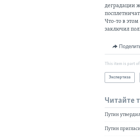
деградации ж
посплетничать
Что-то в этом
заключил пол
Поделит
This item is part of
Экспертиза
Читайте 
Путин утвердил
Путин пригласи