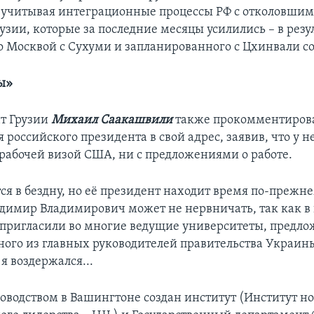
, учитывая интеграционные процессы РФ с отколовши
узии, которые за последние месяцы усилились – в резу
 Москвой с Сухуми и запланированного с Цхинвали с
ы»
т Грузии
Михаил Саакашвили
также прокомментиров
российского президента в свой адрес, заявив, что у н
 рабочей визой США, ни с предложениями о работе.
ся в бездну, но её президент находит время по-прежн
ладимир Владимирович может не нервничать, так как в
пригласили во многие ведущие университеты, предло
ного из главных руководителей правительства Украины
я воздержался...
оводством в Вашингтоне создан институт (Институт но