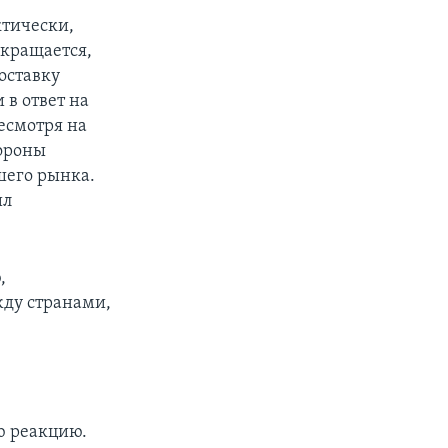
ктически,
екращается,
поставку
 в ответ на
есмотря на
тороны
шего рынка.
ил
,
жду странами,
ю реакцию.