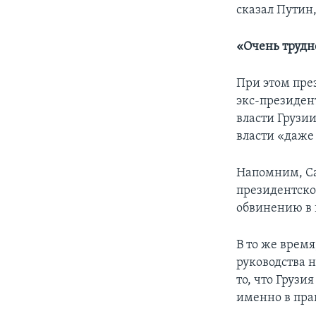
сказал Путин
«Очень трудн
При этом пре
экс-президен
власти Грузии
власти «даже 
Напомним, Са
президентског
обвинению в 
В то же врем
руководства 
то, что Грузия
именно в пра