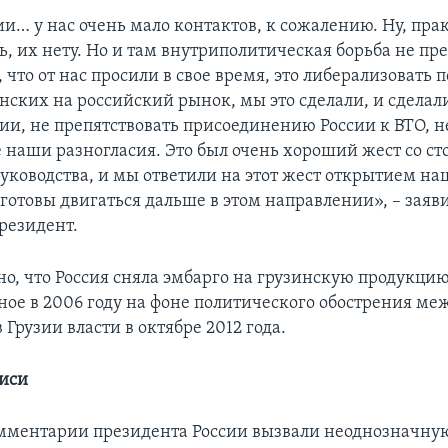
ии… у нас очень мало контактов, к сожалению. Ну, пра
ь, их нету. Но и там внутриполитическая борьба не пр
 что от нас просили в свое время, это либерализовать 
нских на российский рынок, мы это сделали, и сделали
ии, не препятствовать присоединению России к ВТО, н
 наши разногласия. Это был очень хороший жест со с
руководства, и мы ответили на этот жест открытием на
готовы двигаться дальше в этом направлении», – заяв
резидент.
о, что Россия сняла эмбарго на грузинскую продукцию
ное в 2006 году на фоне политического обострения ме
 Грузии власти в октябре 2012 года.
иси
мментарии президента России вызвали неоднозначну