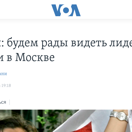
: будем рады видеть лид
и в Москве
ани
 19:18
ься