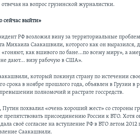
, отвечая на вопрос грузинской журналистки.
о сейчас выйти»
зидент РФ возложил вину за территориальные проблем
та Михаила Саакашвили, которого как он выразился,
 «гоняют, как вшивого по бане...по всему миру», а ам
не дают... визу рабочую в США».
акашвили, который покинул страну по истечении сво
о срока в ноябре прошлого года, объявлен в Грузии в 
превышении полномочий и растрате госсредств.
я, Путин похвалил «очень хороший жест» со стороны г
не препятствовать присоединению России к ВТО. Хотя о
 дала своё согласие на вступление РФ в ВТО летом 2012 г
вление Саакашвили.