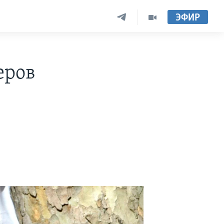
ЭФИР
еров