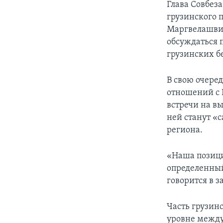
Глава Совбез
грузинского 
Маргвелашвили
обсуждаться 
грузинских б
В свою очере
отношений с
встречи на в
ней станут «
региона.
«Наша позиция
определенный
говорится в з
Часть грузин
уровне между