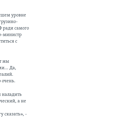
сшем уровне
грузино-
Ф ради самого
ер-министр
титься с
от мы
и... Да,
еалий.
 очень.
ы наладить
ческий, а не
у сказать», -