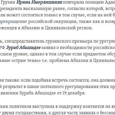
а Грузии
Ирина Имерлишвили
повторила позицию Адм
президента высказанную ранее, согласно которой, встр
 может состояться только в том случае, если на ней б
прекращение российской оккупации, также как и воз
еженцев в Абхазию и Цхинвальский регион.
дь, спецпредставитель грузинского премьера по урегу
 РФ
Зураб Абашидзе
заявил о необходимости российск
ысшем уровне, однако в том случае если предметом об
самые острые темы» т.е. проблема Абхазии и Цхинваль
 такова: если подобная встреча состоится, она должна
 результат в плане поэтапного урегулирования этих пр
аявлении Зураба Абашидзе от 19 декабря.
ских политиков выступила в поддержку контактов на 
 двумя государствами, а другая часть заявила о бессм