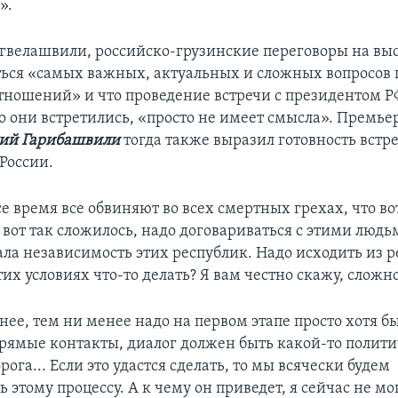
».
гвелашвили, российско-грузинские переговоры на вы
ься «самых важных, актуальных и сложных вопросов 
тношений» и что проведение встречи с президентом Р
что они встретились, «просто не имеет смысла». Премь
ий Гарибашвили
тогда также выразил готовность встре
России.
се время все обвиняют во всех смертных грехах, что в
вот так сложилось, надо договариваться с этими людьм
ала независимость этих республик. Надо исходить из р
их условиях что-то делать? Я вам честно скажу, сложно
нее, тем ни менее надо на первом этапе просто хотя б
рямые контакты, диалог должен быть какой-то полити
орога... Если это удастся сделать, то мы всячески будем
ь этому процессу. А к чему он приведет, я сейчас не мог