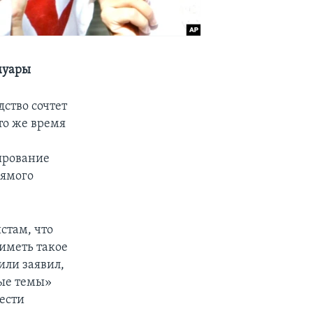
муары
ство сочтет
то же время
лирование
рямого
стам, что
 иметь такое
или заявил,
ные темы»
ести