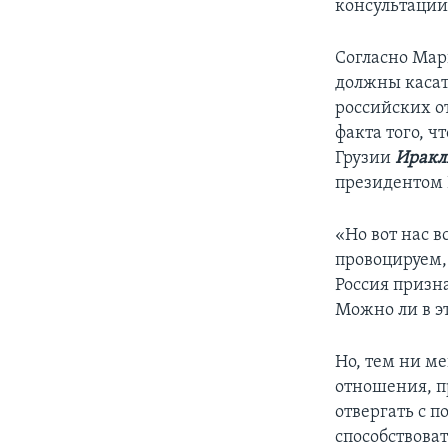
консультации
Согласно Мар
должны касат
российских о
факта того, 
Грузии
Иракл
президентом 
«Но вот нас в
провоцируем, 
Россия призн
Можно ли в эт
Но, тем ни ме
отношения, п
отвергать с п
способствоват