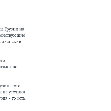
ы Грузии на
 действующие
ериканские
его
розыск по
рузинского
н не уточнил
ода – то есть,