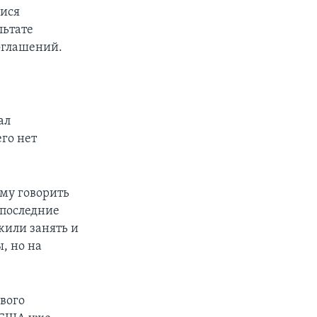
мися
льтате
оглашений.
ал
его нет
ему говорить
 последние
жили занять и
, но на
вого