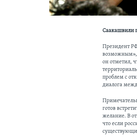
Саакашвили п
Президент РФ
возможным», 
он отметил, 
территориальн
проблем с от
диалога межд
Примечательн
готов встрети
желание. В о
что если рос
существующие