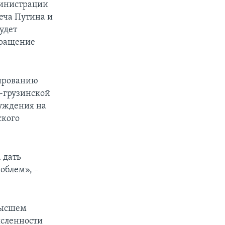
инистрации
еча Путина и
удет
вращение
лированию
о-грузинской
суждения на
ского
 дать
облем», –
высшем
ысленности