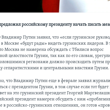
редложил российскому президенту начать писать ме
 Владимир Путин заявил, что «если грузинское руковод
в Москве «будут рады» видеть грузинских лидеров. В 
что Москва не намерена обсуждать с Тбилиси вопрос
ой целостности Грузии, так как по его словам, урегу
коловшимися регионами должно происходить путем п
у сепаратистскими и центральными властями Грузии.
о, что Владимир Путин еще в феврале заявил журнали
ться с президентом Грузии, в том случае если тот будет
твет на это грузинский президент Георгий Маргвелашв
сийский президент намерен обсудить с ним «проблем
 в российско-грузинских отношениях, он готов «пров