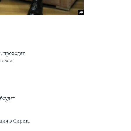
, проходят
ном и
бсудят
ция в Сирии.