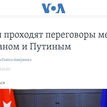
и проходят переговоры 
аном и Путиным
 «Голоса Америки»
 15:07
ься