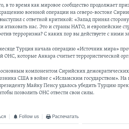
о, в то время как мировое сообщество продолжает при
кращению военной операции на северо-востоке Сирии,
выступил с ответной критикой: «Запад принял сторону
ли атаковать нас. Это и страны НАТО, и европейские ст
ротив терроризма? С каких пор вы действуете с ними з
 месяце Турция начала операцию «Источник мира» про
 ОНС, которые Анкара считает террористической ор
 основным компонентом Сирийских демократических 
юзника США в войне с «Исламским государством». На
президенту Майку Пенсу удалось убедить Турцию прек
 чтобы позволить ОНС отвести свои силы.
ься
Follow us
Распечатать