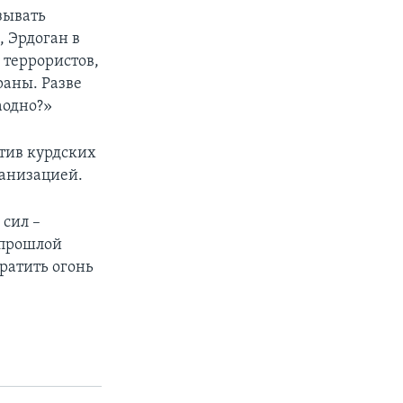
зывать
 Эрдоган в
 террористов,
раны. Разве
аодно?»
тив курдских
ганизацией.
сил –
 прошлой
ратить огонь