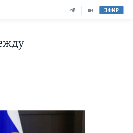
ЭФИР
между