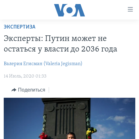
Линки
доступности
Перейти
ЭКСПЕРТИЗА
на
ГЛАВНОЕ
Эксперты: Путин может не
основной
ПРОГРАММЫ
контент
остаться у власти до 2036 года
ПРОЕКТЫ
Перейти
АМЕРИКА
к
Валерия Егисман (Valeria Jegisman)
ЭКСПЕРТИЗА
НОВОСТИ ЗА МИНУТУ
УЧИМ АНГЛИЙСКИЙ
основной
14 Июль, 2020 01:33
ИНТЕРВЬЮ
ИТОГИ
НАША АМЕРИКАНСКАЯ ИСТОРИЯ
навигации
Перейти
ФАКТЫ ПРОТИВ ФЕЙКОВ
ПОЧЕМУ ЭТО ВАЖНО?
А КАК В АМЕРИКЕ?
Поделиться
в
ЗА СВОБОДУ ПРЕССЫ
ДИСКУССИЯ VOA
АРТЕФАКТЫ
поиск
УЧИМ АНГЛИЙСКИЙ
ДЕТАЛИ
АМЕРИКАНСКИЕ ГОРОДКИ
ВИДЕО
НЬЮ-ЙОРК NEW YORK
ТЕСТЫ
ПОДПИСКА НА НОВОСТИ
АМЕРИКА. БОЛЬШОЕ ПУТЕШЕСТВИЕ