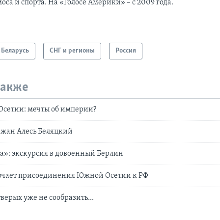
оса и спорта. На «Голосе Америки» – с 2009 года.
Беларусь
СНГ и регионы
Россия
также
 Осетии: мечты об империи?
ржан Алесь Беляцкий
а»: экскурсия в довоенный Берлин
ючает присоединения Южной Осетии к РФ
тверых уже не сообразить...