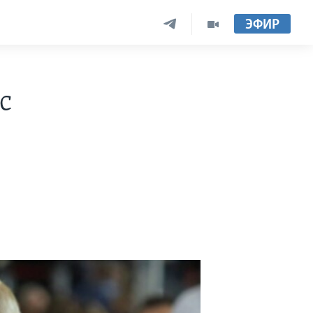
ЭФИР
с