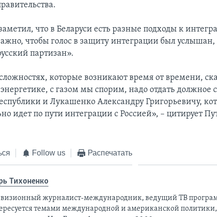
правительства.
заметил, что в Беларуси есть разные подходы к интег
важно, чтобы голос в защиту интеграции был услышан,
русский партизан».
 сложностях, которые возникают время от времени, ск
 энергетике, с газом мы спорим, надо отдать должное
республики и Лукашенко Александру Григорьевичу, ко
ьно идет по пути интеграции с Россией», – цитирует П
ься
Follow us
Распечатать
рь Тихоненко
евизионный журналист-международник, ведущий ТВ програм
ересуется темами международной и американской политики,