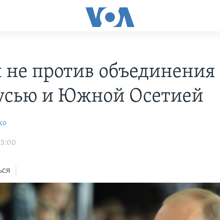
 не против объединения 
усью и Южной Осетией
ко
03:00
ься