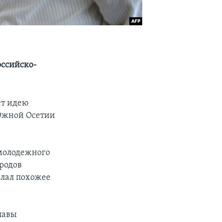
оссийско-
ет идею
 Южной Осетии
 молодежного
ародов
елал похожее
лавы