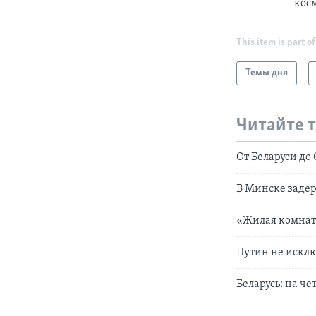
косм
This item is part of
Темы дня
Читайте 
От Беларуси до
В Минске заде
«Жилая комнат
Путин не искл
Беларусь: на че