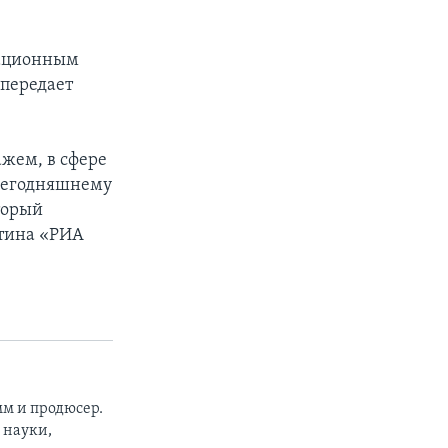
рационным
 передает
ажем, в сфере
 сегодняшнему
торый
утина «РИА
м и продюсер.
 науки,