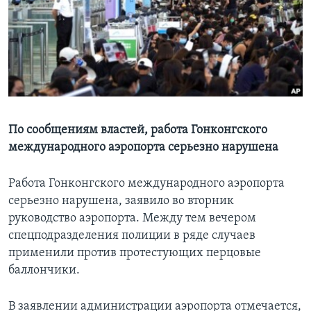
Learning English
СОЦИАЛЬНЫЕ СЕТИ
Языки
По сообщениям властей, работа Гонконгского
международного аэропорта серьезно нарушена
Работа Гонконгского международного аэропорта
серьезно нарушена, заявило во вторник
руководство аэропорта. Между тем вечером
спецподразделения полиции в ряде случаев
применили против протестующих перцовые
баллончики.
В заявлении администрации аэропорта отмечается,