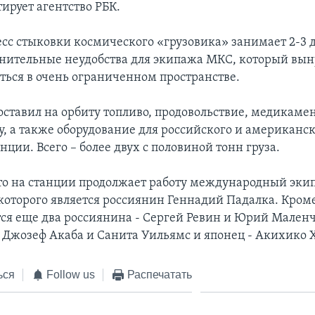
ирует агентство РБК.
сс стыковки космического «грузовика» занимает 2-3 д
лнительные неудобства для экипажа МКС, который вын
ться в очень ограниченном пространстве.
оставил на орбиту топливо, продовольствие, медикаме
у, а также оборудование для российского и американс
нции. Всего – более двух с половиной тонн груза.
о на станции продолжает работу международный эки
оторого является россиянин Геннадий Падалка. Кроме
тся еще два россиянина - Сергей Ревин и Юрий Маленч
 Джозеф Акаба и Санита Уильямс и японец - Акихико 
ься
Follow us
Распечатать