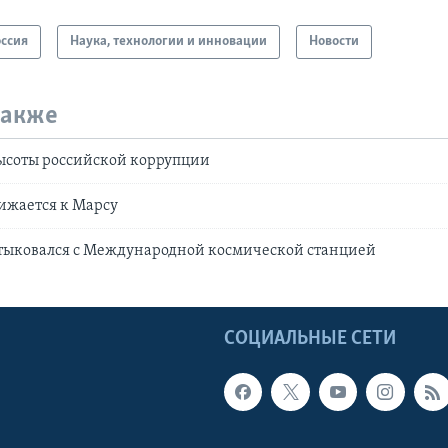
оссия
Наука, технологии и инновации
Новости
также
ысоты российской коррупции
лижается к Марсу
стыковался с Международной космической станцией
Ы
СОЦИАЛЬНЫЕ СЕТИ