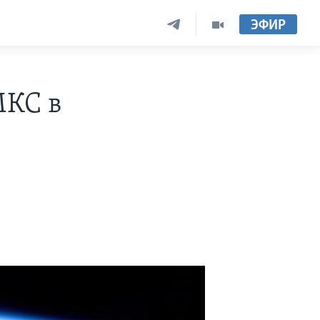
ЭФИР
МКС в