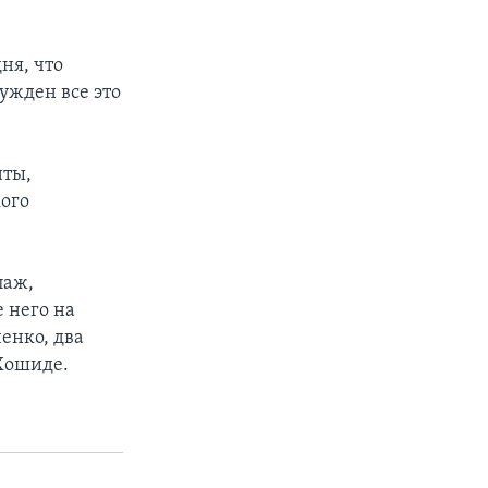
ня, что
ужден все это
нты,
кого
паж,
 него на
енко, два
Хошиде.