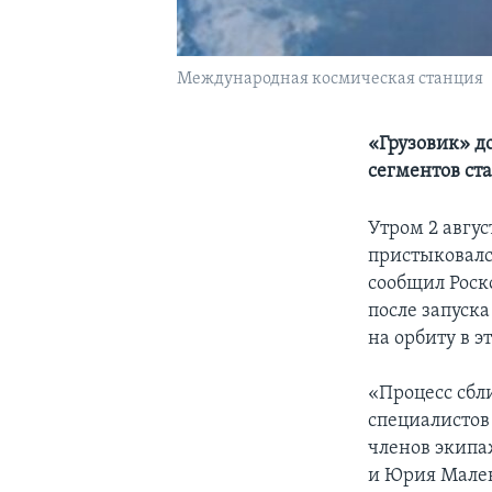
Международная космическая станция
«Грузовик» д
сегментов ст
Утром 2 авгу
пристыковалс
сообщил Роск
после запуска
на орбиту в эт
«Процесс сбл
специалисто
членов экипа
и Юрия Мален