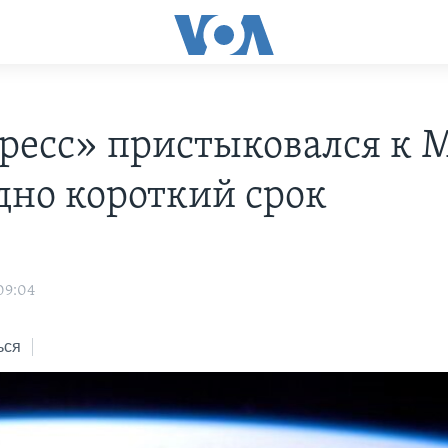
ресс» пристыковался к 
дно короткий срок
09:04
ься