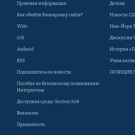
Правовая информация
Детали
Как обойти блокировку сайта?
Новости СШ
VOA+
Нью-Йорк 
iOS
Дискуссия 
Android
История «Г
RSS
Учим англ
Learning English
Подпишитесь на новости
ПОЗИЦИЯ 
Пособие по безопасному пользованию
СОЦИАЛЬНЫЕ СЕТИ
Интернетом
Доступная среда: Section 508
Вакансии
Приватность
Языки