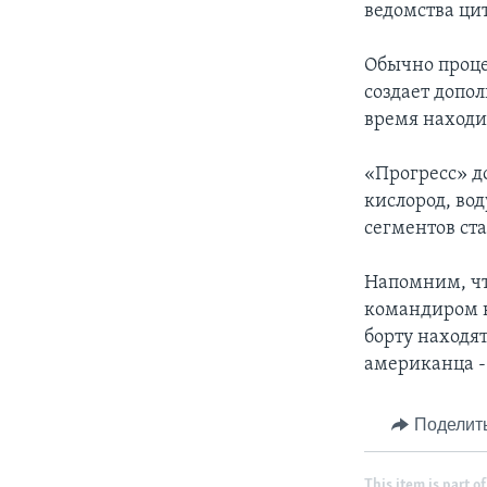
ведомства цит
Обычно проце
создает допо
время находи
«Прогресс» д
кислород, вод
сегментов ста
Напомним, чт
командиром к
борту находя
американца -
Поделит
This item is part of