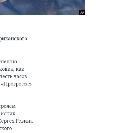
ериканского
успешно
овка, как
шесть часов
т «Прогресса»
тролем
ийских
Сергея Ревина
ского