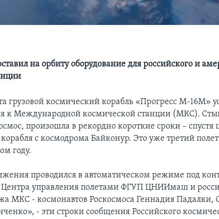
оставил на орбиту оборудование для российского и ам
анции
ста грузовой космический корабль «Прогресс М-16М» 
я к Международной космической станции (МКС). Стык
осмос, произошла в рекордно короткие сроки – спустя 
 корабля с космодрома Байконур. Это уже третий поле
ом году.
ижения проводился в автоматическом режиме под кон
в Центра управления полетами ФГУП ЦНИИмаш и росс
жа МКС - космонавтов Роскосмоса Геннадия Падалки, 
ченко», - эти строки сообщения Российского космиче