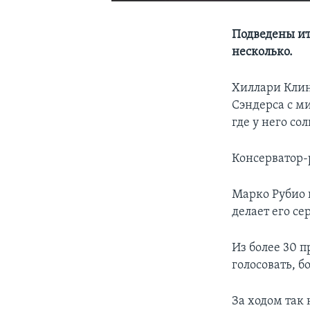
Подведены ит
несколько.
Хиллари Клин
Сэндерса с м
где у него с
Консерватор-
Марко Рубио 
делает его с
Из более 30 
голосовать, б
За ходом так