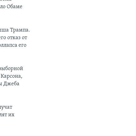
ало Обаме
ыша Трампа.
го отказ от
оллапса его
двыборной
 Карсона,
ды Джеба
лучат
лят их