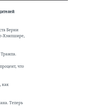
EMBED
SHARE
дителей
ста Берни
ью-Хэмпшире,
 Трампа.
процент, что
, как
рана. Tеперь