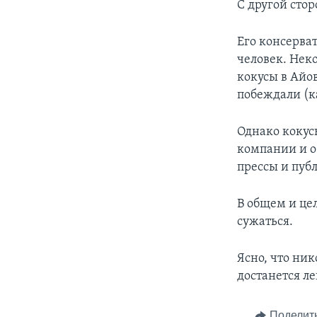
С другой сто
Его консерва
человек. Нек
кокусы в Айов
побеждали (к
Однако кокус
компании и о
прессы и пуб
В общем и цел
сужаться.
Ясно, что ни
достанется ле
Поделит