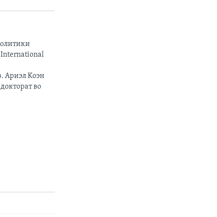
политики
nternational
. Ариэл Kоэн
 докторат во