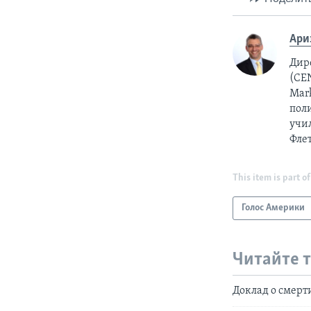
Ари
Дир
(CEN
Mar
пол
учил
Фле
This item is part of
Голос Америки
Читайте 
Доклад о смерт