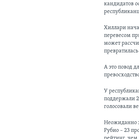
кандидатов ос
республиканце
Хиллари нача
перевесом пр
может рассчи
превратилась
А это повод 
превосходств
У республика
поддержали 2
голосовали в
Неожиданно х
Рубио – 23 п
рейтинг, чем