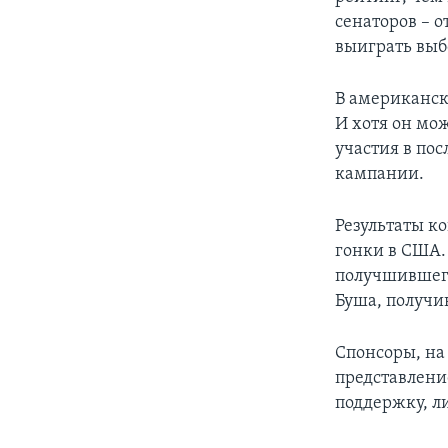
сенаторов – 
выиграть выб
В американск
И хотя он мож
участия в пос
кампании.
Результаты к
гонки в США.
получшившего
Буша, получи
Спонсоры, на
представлени
поддержку, л