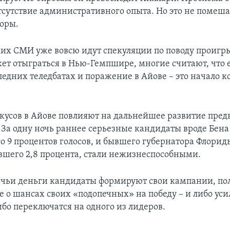
отсутствие административного опыта. Но это не помеш
оры.
их СМИ уже вовсю идут спекуляции по поводу проигр
ет отыграться в Нью-Гемпшире, многие считают, что е
ледних теледбатах и поражение в Айове – это начало к
окусов в Айове повлияют на дальнейшее развитие пре
 За одну ночь раннее серьезные кандидаты вроде Бена
 9 процентов голосов, и бывшего губернатора Флори
вшего 2,8 процента, стали нежизнеспособными.
 чьи деньги кандидаты формируют свои кампании, по
е о шансах своих «подопечных» на победу – и либо уси
ибо переключатся на одного из лидеров.