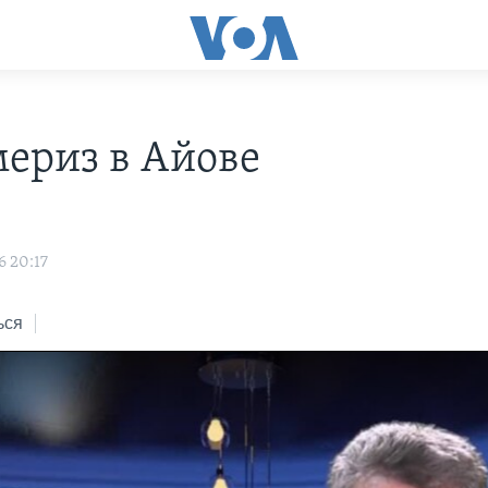
ериз в Айове
6 20:17
ься