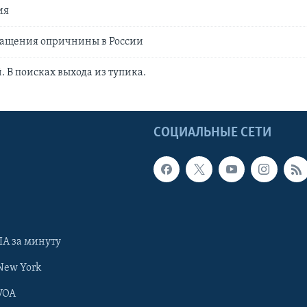
ия
ращения опричнины в России
. В поисках выхода из тупика.
Ы
СОЦИАЛЬНЫЕ СЕТИ
А за минуту
New York
VOA