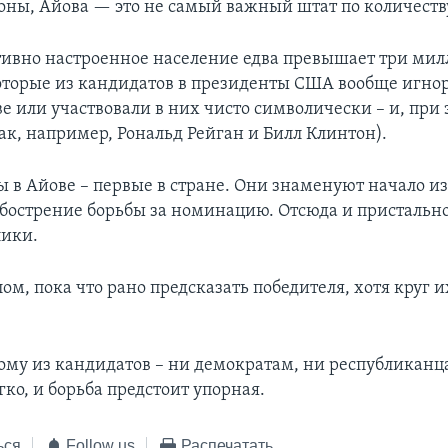
роны, Айова — это не самый важный штат по количеству
тивно настроенное население едва превышает три ми
оторые из кандидатов в президенты США вообще игно
е или участвовали в них чисто символически – и, при 
ак, например, Рональд Рейган и Билл Клинтон).
ы в Айове – первые в стране. Они знаменуют начало и
бострение борьбы за номинацию. Отсюда и пристальн
лики.
ом, пока что рано предсказать победителя, хотя круг 
кому из кандидатов – ни демократам, ни республиканц
гко, и борьба предстоит упорная.
ься
Follow us
Распечатать