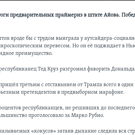
оги предварительных праймериз в штате Айова. Побе
тон вроде бы с трудом выиграла у аутсайдера-социали
икроскопическим перевесом. Но он её поджидает в Н
олидное преимущество.
республиканец Тед Круз разгромил фаворита Дональда
пришёл третьим с отставанием от Трампа всего в один 
ерьезным претендентом в предвыборном марафоне.
процентов республиканцев, не решивших до последнего
ольшинство проголосовало за Марко Рубио.
 называемых «кокусов» затаив дыхание следила вся ст