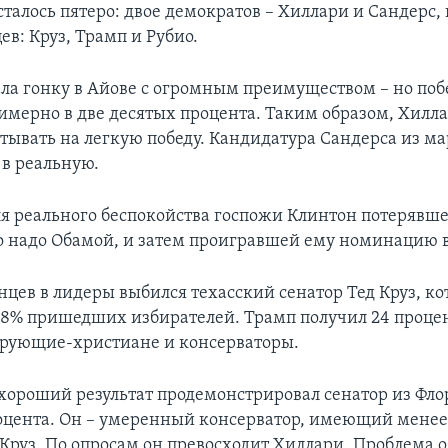
талось пятеро: двое демократов – Хиллари и Сандерс, 
в: Круз, Трамп и Рубио.
ла гонку в Айове с огромным преимуществом – но поб
имерно в две десятых процента. Таким образом, Хилла
тывать на легкую победу. Кандидатура Сандерса из м
 в реальную.
для реального беспокойства госпожи Клинтон потерявше
о надо Обамой, и затем проигравшей ему номинацию в
нцев в лидеры выбился техасский сенатор Тед Круз, ко
8% пришедших избирателей. Трамп получил 24 процен
ерующие-христиане и консерваторы.
ороший результат продемонстрировал сенатор из Фл
роцента. Он – умеренный консерватор, имеющий мене
 Круз. По опросам он превосходит Хиллари. Проблема 