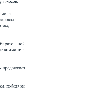
 голосов.
ллиона
рировали
этом,
збирательной
ое внимание
их продолжает
ам, победа не