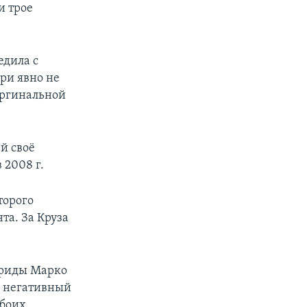
и трое
едила с
ри явно не
аргинальной
й своё
 2008 г.
торого
та. За Круза
ориды Марко
е негативный
обоих