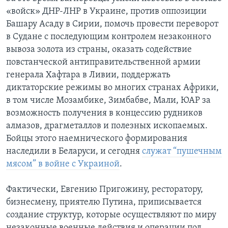
«войск» ДНР-ЛНР в Украине, против оппозиции
Башару Асаду в Сирии, помочь провести переворот
в Судане с последующим контролем незаконного
вывоза золота из страны, оказать содействие
повстанческой антиправительственной армии
генерала Хафтара в Ливии, поддержать
диктаторские режимы во многих странах Африки,
в том числе Мозамбике, Зимбабве, Мали, ЮАР за
возможность получения в концессию рудников
алмазов, драгметаллов и полезных ископаемых.
Бойцы этого наемнического формирования
наследили в Беларуси, и сегодня
служат “пушечным
мясом” в войне с Украиной
.
Фактически, Евгению Пригожину, ресторатору,
бизнесмену, приятелю Путина, приписывается
создание структур, которые осуществляют по миру
незаконные военные действия и операции под