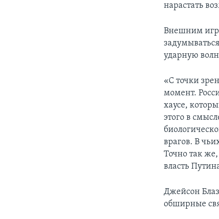
нарастать воз
Внешним игро
задумываться 
ударную волн
«С точки зре
момент. Росс
хаусе, котор
этого в смыс
биологическо
врагов. В чьи
Точно так же
власть Путина
Джейсон Блаз
обширные свя