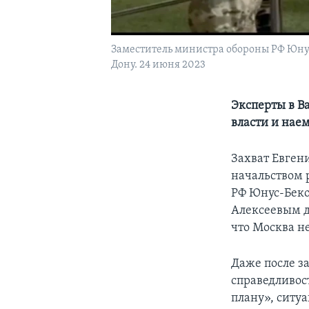
Заместитель министра обороны РФ Юнус
Дону. 24 июня 2023
Эксперты в В
власти и нае
Захват Евген
начальством 
РФ Юнус-Беко
Алексеевым д
что Москва н
Даже после з
справедливост
плану», ситу