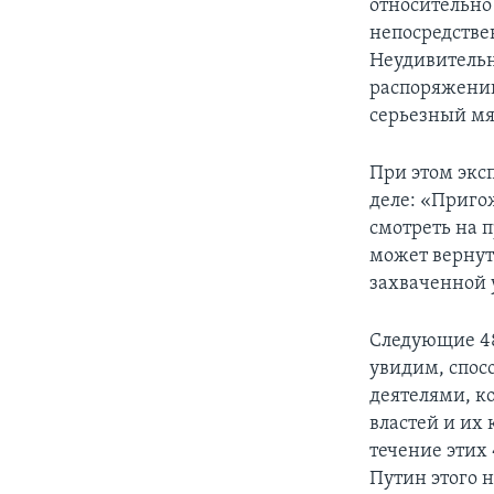
относительно
непосредстве
Неудивительн
распоряжении
серьезный мя
При этом экс
деле: «Пригож
смотреть на 
может вернут
захваченной 
Следующие 48
увидим, спос
деятелями, к
властей и их
течение этих
Путин этого н