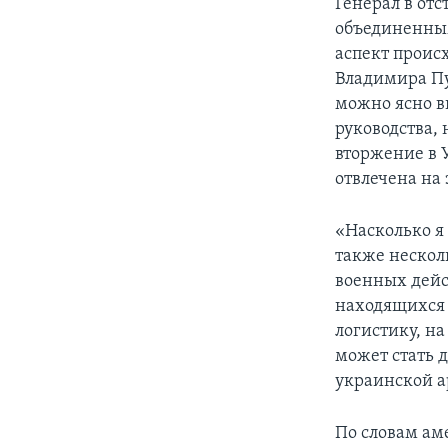
Генерал в отс
объединенным
аспект проис
Владимира Пу
можно ясно ви
руководства, 
вторжение в У
отвлечена на
«Насколько я
также нескол
военных дейс
находящихся н
логистику, на
может стать 
украинской а
По словам ам