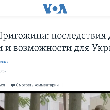
Пригожина: последствия 
и и возможности для Ук
рович
3:57
ься
Смотреть комментарии