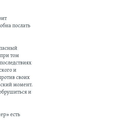
оит
собна послать
опасный
 при том
 последствиях
ского и
против своих
ческий момент.
 обрушиться и
ер» есть