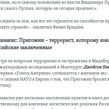
рмии, но и самому положению во власти Владимира Пу
чи самого Путина, которую он сегодня произнес».
едить за тем, как все это отразится на способности п
лять страной» - заключил Филип Бридлав.
азакис: Пригожин – террорист, которому ло
сийские заключенные
тра по вопросам терроризма и экстремизма в Мидлб
еждународных исследований в Монтеррее
Джейсон Бла
интервью «Голосу Америки» соглашается с мнением экс-
 силами НАТО в Европе о том, что Пригожин бросил 
утину:
хватил уже несколько населенных пунктов и имел дос
ственному для ключевые логистические решения Росс