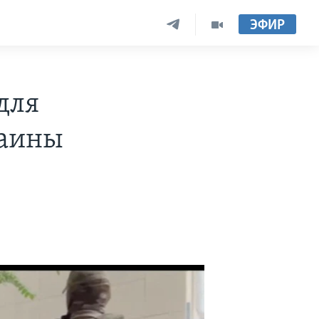
ЭФИР
для
раины