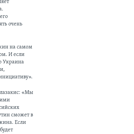
ляет
а.
его
ять очень
ожин на самом
ом. И если
то Украина
и,
 инициативу».
Блазакис: «Мы
гими
ссийских
утин сможет в
жина. Если
 будет