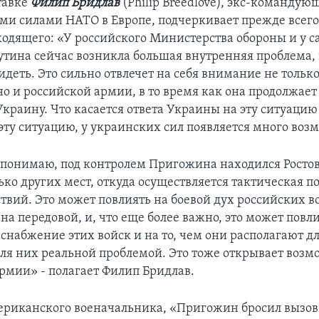
тавке
Филип Бридлав
(Philip Breedlove), экс-командую
и силами НАТО в Европе, подчеркивает прежде всег
ходящего: «У российского Министерства обороны и у с
тина сейчас возникла большая внутренняя проблема, 
деть. Это сильно отвлечет на себя внимание не тольк
но и российской армии, в то время как она продолжает
краину. Что касается ответа Украины на эту ситуацию 
 эту ситуацию, у украинских сил появляется много воз
 понимаю, под контролем Пригожина находился Ростов
ько других мест, откуда осуществляется тактическая 
твий. Это может повлиять на боевой дух российских в
а передовой, и, что еще более важно, это может повл
 снабжение этих войск и на то, чем они располагают дл
для них реальной проблемой. Это тоже открывает возм
рмии» - полагает Филип Бридлав.
ериканского военачальника, «Пригожин бросил вызов 