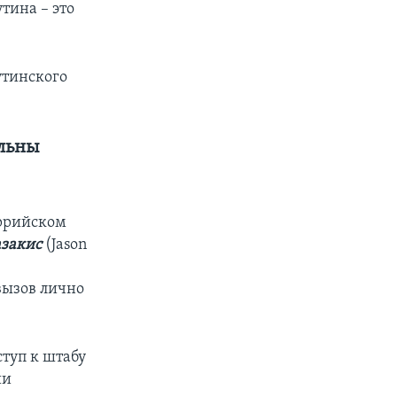
тина – это
утинского
яльны
еррийском
закис
(Jason
вызов лично
туп к штабу
ии