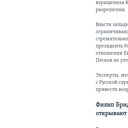
взращенная К
разрешения.
Власти запад
ограничиваяс
стремительно
президента Р
отношении Ев
Песков не ут
Эксперты, ме
с Русской сл
привести воо
Филип Брид
открывают