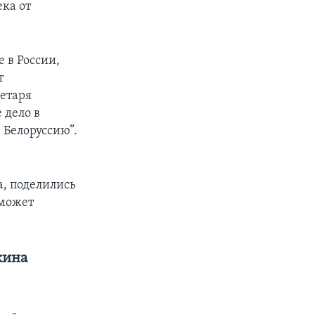
ка от
 в России,
т
ретаря
 дело в
 Белоруссию”.
а, поделились
 может
жина