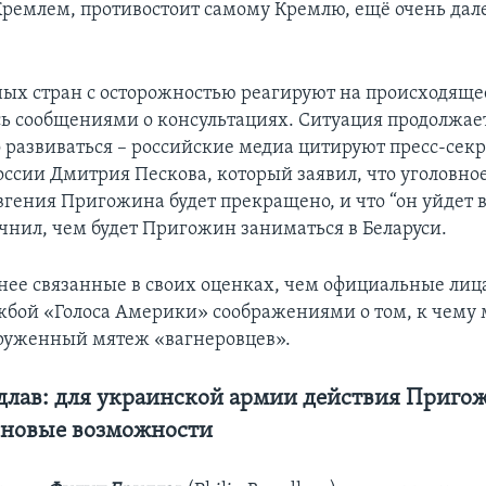
ремлем, противостоит самому Кремлю, ещё очень дале
ных стран с осторожностью реагируют на происходящее
ь сообщениями о консультациях. Ситуация продолжае
 развиваться – российские медиа цитируют пресс-сек
оссии Дмитрия Пескова, который заявил, что уголовное
гения Пригожина будет прекращено, и что “он уйдет в
очнил, чем будет Пригожин заниматься в Беларуси.
нее связанные в своих оценках, чем официальные лиц
ужбой «Голоса Америки» соображениями о том, к чему
руженный мятеж «вагнеровцев».
лав: для украинской армии действия Приго
 новые возможности