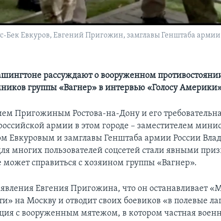
-Бек Евкуров, Евгений Пригожин, замглавы Генштаба армии 
ашингтоне рассуждают о вооруженном противостояни
мников группы «Вагнер» в интервью «Голосу Америки
ием Пригожиным Ростова-на-Дону и его требовательная
российской армии в этом городе – заместителем мини
м Евкуровым и замглавы Генштаба армии России Вл
ля многих пользователей соцсетей стали явными приз
е может справиться с хозяином группы «Вагнер».
аявления Евгения Пригожина, что он останавливает 
и» на Москву и отводит своих боевиков «в полевые ла
ация с вооруженным мятежом, в котором частная военн