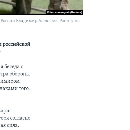
России Владимир Алексеев. Ростов-на-
и российской
»
 беседа с
стра обороны
адимиром
наками того,
«Марш
геря согласно
ая сила,