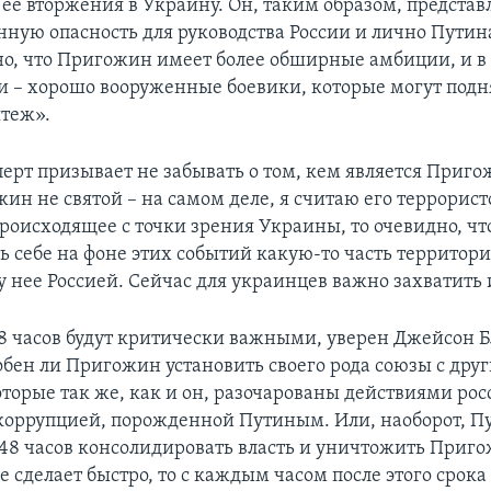
 ее вторжения в Украину. Он, таким образом, представ
нную опасность для руководства России и лично Путин
о, что Пригожин имеет более обширные амбиции, и в 
 – хорошо вооруженные боевики, которые могут подн
теж».
перт призывает не забывать о том, кем является Приг
ин не святой – на самом деле, я считаю его террорист
происходящее с точки зрения Украины, то очевидно, ч
ь себе на фоне этих событий какую-то часть территори
у нее Россией. Сейчас для украинцев важно захватить
 часов будут критически важными, уверен Джейсон 
обен ли Пригожин установить своего рода союзы с дру
оторые так же, как и он, разочарованы действиями ро
 коррупцией, порожденной Путиным. Или, наоборот, П
 48 часов консолидировать власть и уничтожить Приго
е сделает быстро, то с каждым часом после этого срока