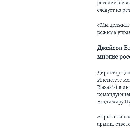
российской а
следует из ре
«Мы должны сл
режима управ
Джейсон Бл
многие рос
Директор Цен
Институте м
Blazakis) в 
командующего
Владимиру П
«Пригожин за
армии, ответ