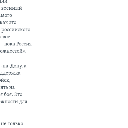
щий
о военный
амого
как это
о российского
 свое
– пока Россия
можностей».
-на-Дону, а
поддержка
ойск,
иять на
я боя. Это
ожности для
не только