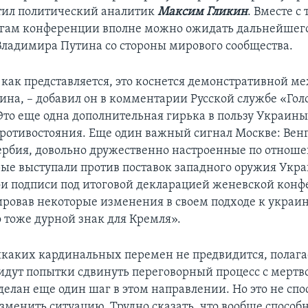
тил политический аналитик
Максим Гликин
. Вместе с 
тогам конференции вполне можно ожидать дальнейшег
Владимира Путина со стороны мирового сообщества.
, как представляется, это коснется демонстративной 
ина, – добавил он в комментарии Русской службе «Гол
Это еще одна дополнительная гирька в пользу Украины
противостояния. Еще один важный сигнал Москве: Вен
ербия, довольно дружественно настроенные по отноше
рые выступали против поставок западного оружия Укра
ои подписи под итоговой декларацией женевской конф
ровав некоторые изменения в своем подходе к украи
о тоже дурной знак для Кремля».
икаких кардинальных перемен не предвидится, полаг
 идут попытки сдвинуть переговорный процесс с мертво
елан еще один шаг в этом направлении. Но это не спо
зменить ситуацию. Трудно сказать, что вообще способн