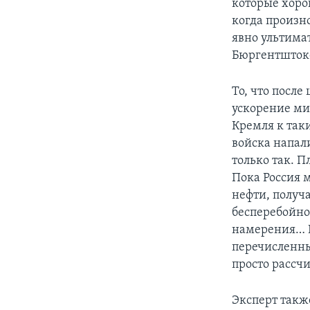
которые хоро
когда произн
явно ультима
Бюргентшток
То, что посл
ускорение ми
Кремля к таки
войска напали
только так. 
Пока Россия 
нефти, получ
бесперебойной
намерения… Н
перечисленны
просто рассч
Эксперт такж