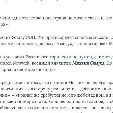
о «ни одна ответственная страна не может сказать, что
ира».
речит Уставу ООН. Это противоречит основам морали. 
 элементарному здравому смыслу», – констатировал М
на условиях России категорически не нужен, считает
esearch Network, военный аналитик
Михаил Самусь
. По
 признаков мира не видно.
 предпосылок к тому, что позиция Москвы по перегово
но измениться в сторону реальности, – добавил он в и
ики». – Украине же требуется не мир любой ценой, а в
тановление территориальной целостности. Главное, чт
йска ушли с захваченных земель, и далее – по списку