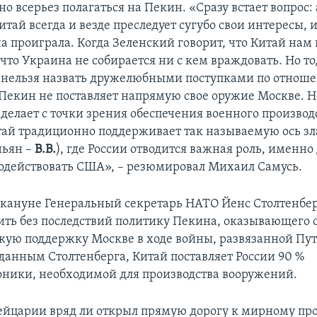
 всерьез полагаться на Пекин. «Сразу встает вопрос: 
тай всегда и везде преследует сугубо свои интересы, и
 проиграла. Когда Зеленский говорит, что Китай нам н
 что Украина не собирается ни с кем враждовать. Но то,
 нельзя назвать дружелюбными поступками по отнош
 Пекин не поставляет напрямую свое оружие Москве. 
 делает с точки зрения обеспечения военного производс
тай традиционно поддерживает так называемую ось зл
ньян –
В.В.
), где России отводится важная роль, именно 
одействовать США», – резюмировал Михаил Самусь.
акануне Генеральный секретарь НАТО Йенс Столтенбер
ить без последствий политику Пекина, оказывающего 
кую поддержку Москве в ходе войны, развязанной Пу
данным Столтенберга, Китай поставляет России 90 %
ники, необходимой для производства вооружений.
йцарии вряд ли открыл прямую дорогу к мирному проц