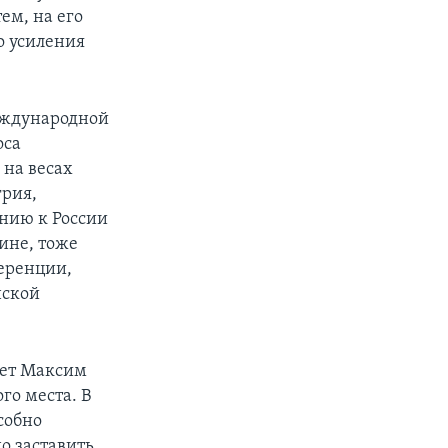
тем, на его
о усиления
международной
оса
 на весах
грия,
нию к России
ине, тоже
еренции,
нской
ает Максим
го места. В
собно
о заставить