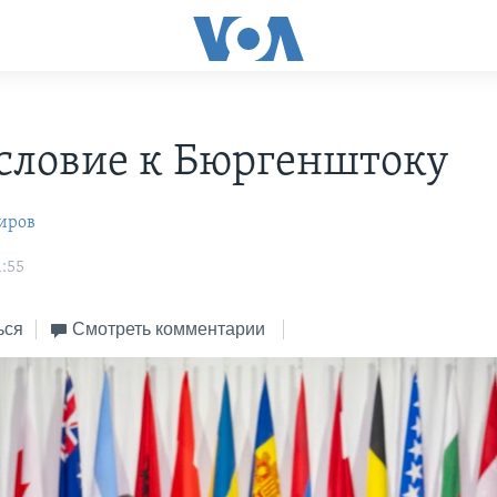
словие к Бюргенштоку
иров
1:55
ься
Смотреть комментарии