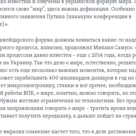
шо известны и озвучены в украинской формуле мира. 
осится слово “мир”, здесь важны дефиниции. Особенно 
тивного заявления Путина (накануне конференции в
е)».
е швейцарского форума должны появиться какие-то на
рного процесса, иллюзия, продолжил Михаил Самусь:
м процессам давно известен – еще с 2014 года, когда 
 на Украину. Так что дело о мире, естественно, решит
Плюс есть еще несколько важных моментов, которые на
может зарабатывать 400 миллиардов долларов в год на
ает микроэлектронику, станки и всё прочее, необходим
 работы ВПК, о мире, конечно, можно говорить, но это
ужны жесткие ограничения по технологиям. Без про
м направлениям говорить о мире – тратить время впу
итывает получить передышку, а дальше пойдет на стра
е выразил сомнение насчет того, что в деле достижени