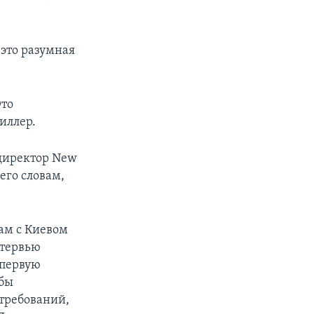
 это разумная
Это
иллер.
 директор New
 его словам,
рам с Киевом
нтервью
 первую
обы
 требований,