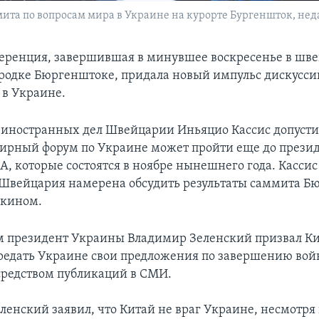
та по вопросам мира в Украине на курорте Бургеншток, неда
еренция, завершившая в минувшее воскресенье в шв
родке Бюргенштоке, придала новый импульс дискуссии
 в Украине.
 иностранных дел Швейцарии Иньяцио Кассис допустил
рный форум по Украине может пройти еще до прези
А, которые состоятся в ноябре нынешнего года. Кассис
 Швейцария намерена обсудить результаты саммита Б
екином.
 президент Украины Владимир Зеленский призвал К
едать Украине свои предложения по завершению войн
осредством публикаций в СМИ.
ленский заявил, что Китай не враг Украине, несмотря 