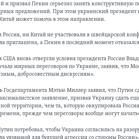
ией и призвал Пекин серьезно занять конструктивную 
рных предложений. При этом украинский президент 
 Китай может помочь в этом направлении.
 Россия, ни Китай не участвовали в швейцарской кон
ла приглашена, а Пекин в последний момент отказался
 США вновь отвергли условия президента России Вла
ачала мирных переговоров по Украине, заявив, что Мо
ьезным, добросовестным дискуссиям».
ь Госдепартамента Мэтью Миллер заявил, что Путин с
аксималистское заявление, призвав Украину сдать ещ
нной территории, чем та, которую оккупировала Россия
ремени, прежде чем переговоры вообще могут начать
утин потребовал, чтобы Украина согласилась на разо
ла уязвимой для будущей агрессии со стороны России»,