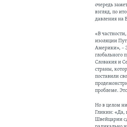
очередь заме
взгляд, по и
давления на 
«В частности
изоляции Пут
Америки», – 
глобального 
Словакия и С
страны, кото
поставили св
продемонстри
проблеме. Эт
Но в целом н
Гликин: «Да,
Швейцарии сд
радикально и