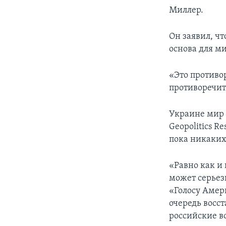
Миллер.
Он заявил, чт
основа для м
«Это противо
противоречит
Украине мир 
Geopolitics R
пока никаких
«Равно как и
может серьез
«Голосу Амер
очередь восс
российские во