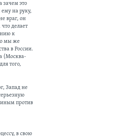
а зачем это
 ему на руку,
е враг, он
 что делает
ению к
Но мы же
тва в России.
а (Москва-
для того,
г, Запад не
серьезную
тиным против
ессу, в свою