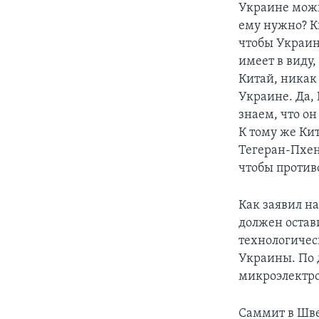
Украине можно
ему нужно? Ки
чтобы Украина
имеет в виду,
Китай, никак
Украине. Да,
знаем, что он
К тому же Ки
Тегеран-Пхе
чтобы против
Как заявил н
должен остав
технологичес
Украины. По 
микроэлектро
Саммит в Шве