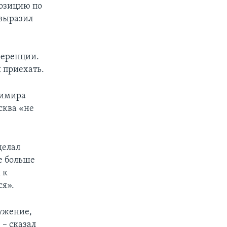
позицию по
выразил
ференции.
 приехать.
димира
сква «не
делал
е больше
 к
ся».
ружение,
 – сказал