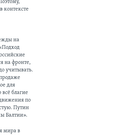
Поэтому,
в контексте
дежды на
 «Подход
российские
ся на фронте,
до учитывать.
 продаже
ое для
 всё благие
движения по
стую. Путин
ны Балтии».
я мира в