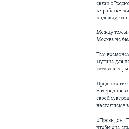
связи с Росс
выработке ми
надежду, что
Между тем ни
Москва не бы
Тем временем
Путина для н
готова к сер
Представител
«очередное м
своей сувере
настоящему в
«Президент П
чтобы она ста