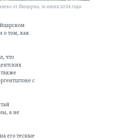
леко от Люцерна, 16 июня 2024 года
ейцарском
 о том, как
, что
дентских
 также
юргентштоке с
итай
ы, а не
на его тесные