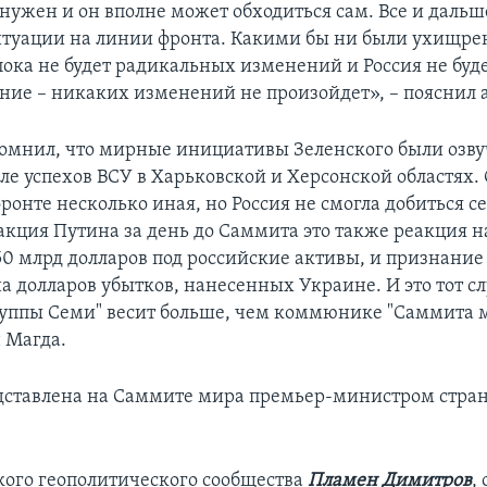
нужен и он вполне может обходиться сам. Все и дальш
ситуации на линии фронта. Какими бы ни были ухищре
пока не будет радикальных изменений и Россия не буд
ние – никаких изменений не произойдет», – пояснил 
омнил, что мирные инициативы Зеленского были озв
сле успехов ВСУ в Харьковской и Херсонской областях.
ронте несколько иная, но Россия не смогла добиться с
акция Путина за день до Саммита это также реакция н
50 млрд долларов под российские активы, и признание
а долларов убытков, нанесенных Украине. И это тот сл
руппы Семи" весит больше, чем коммюнике "Саммита м
н Магда.
дставлена на Саммите мира премьер-министром стр
кого геополитического сообщества
Пламен Димитров
,