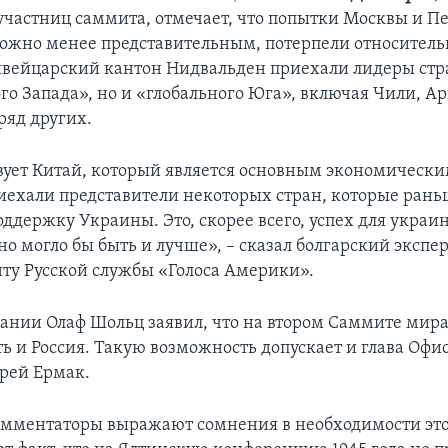
-участниц саммита, отмечает, что попытки Москвы и П
ожно менее представительным, потерпели относитель
швейцарский кантон Нидвальден приехали лидеры стра
го Запада», но и «глобального Юга», включая Чили, Ар
 ряд других.
вует Китай, который является основным экономическ
риехали представители некоторых стран, которые рань
оддержку Украины. Это, скорее всего, успех для украи
о могло бы быть и лучше», – сказал болгарский экспе
ту Русской службы «Голоса Америки».
ании Олаф Шольц заявил, что на втором Саммите мир
ть и Россия. Такую возможность допускает и глава Офи
рей Ермак.
мментаторы выражают сомнения в необходимости это