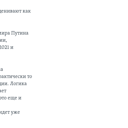
ценивают как
мира Путина
ии,
2021 и
ва
рактически то
ции. Логика
ает
это еще и
идет уже