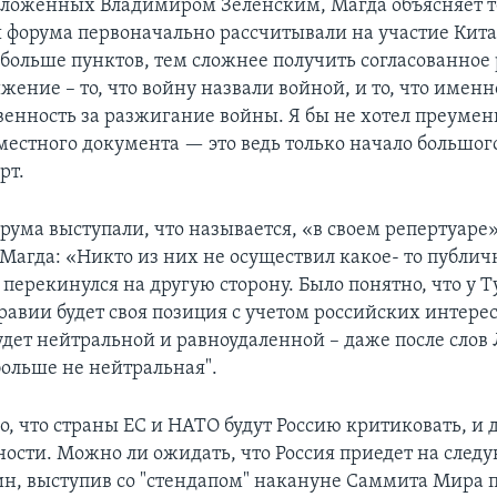
дложенных Владимиром Зеленским, Магда объясняет т
 форума первоначально рассчитывали на участие Китая
 больше пунктов, тем сложнее получить согласованное
жение – то, что войну назвали войной, и то, что именн
твенность за разжигание войны. Я бы не хотел преуме
местного документа — это ведь только начало большого
рт.
рума выступали, что называется, «в своем репертуаре»
Магда: «Никто из них не осуществил какое- то публичн
 перекинулся на другую сторону. Было понятно, что у 
авии будет своя позиция с учетом российских интерес
дет нейтральной и равноудаленной – даже после слов 
ольше не нейтральная".
, что страны ЕС и НАТО будут Россию критиковать, и д
ности. Можно ли ожидать, что Россия приедет на сле
н, выступив со "стендапом" накануне Саммита Мира п