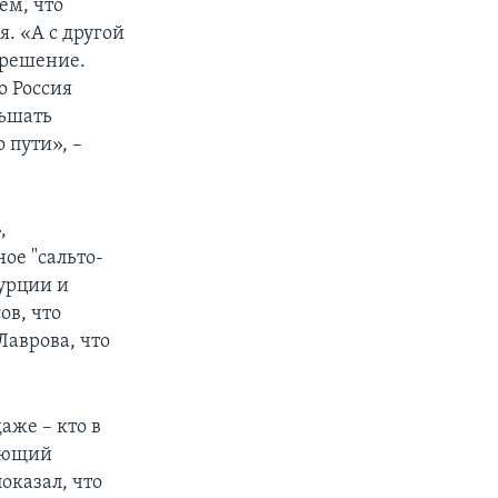
ем, что
. «А с другой
 решение.
о Россия
ньшать
 пути», –
,
ое "сальто-
Турции и
ов, что
Лаврова, что
аже – кто в
дующий
оказал, что