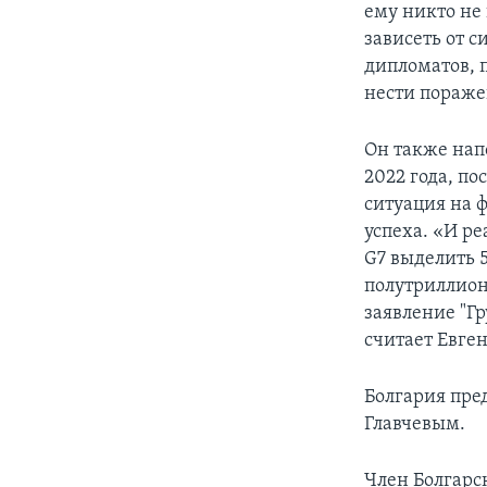
ему никто не 
зависеть от 
дипломатов, 
нести пораже
Он также нап
2022 года, по
ситуация на ф
успеха. «И ре
G7 выделить 
полутриллион
заявление "Г
считает Евге
Болгария пре
Главчевым.
Член Болгарс