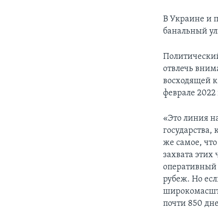
В Украине и 
банальный ул
Политически
отвлечь вним
восходящей к
феврале 2022 
«Это линия на
государства,
же самое, чт
захвата этих 
оперативный 
рубеж. Но ес
широкомасшта
почти 850 дне