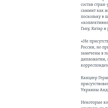
состав стран
саммит как м
поскольку в 
«коллективно
Гану, Катар и
«Не присутст
России, но п
замечены в п
дипломатии, н
корреспонден
Канцлер Герм
присутствова
Украины Анд
Некоторые ко