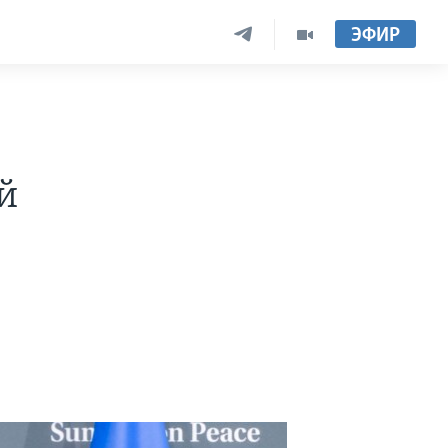
ЭФИР
й