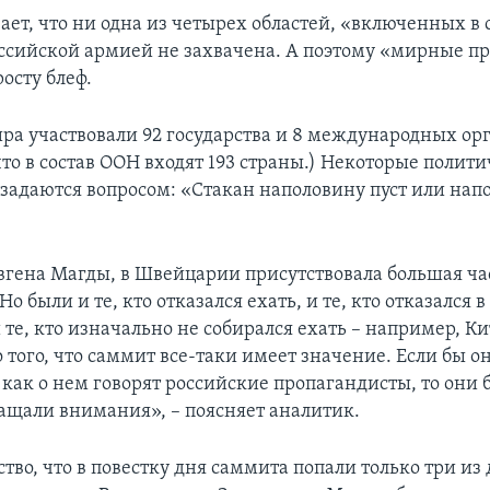
ет, что ни одна из четырех областей, «включенных в с
ссийской армией не захвачена. А поэтому «мирные п
осту блеф.
ра участвовали 92 государства и 8 международных ор
то в состав ООН входят 193 страны.) Некоторые полит
 задаются вопросом: «Стакан наполовину пуст или нап
гена Магды, в Швейцарии присутствовала большая ча
Но были и те, кто отказался ехать, и те, кто отказался 
те, кто изначально не собирался ехать – например, Ки
 того, что саммит все-таки имеет значение. Если бы о
как о нем говорят российские пропагандисты, то они 
ращали внимания», – поясняет аналитик.
ство, что в повестку дня саммита попали только три из