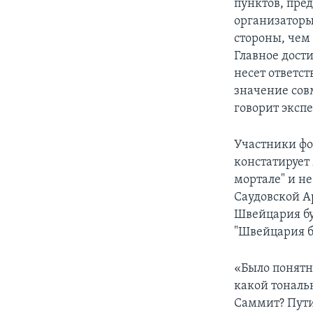
пунктов, пре
организаторы
стороны, чем
Главное дости
несет ответс
значение сов
говорит экспе
Участники фо
констатирует 
мортале" и не
Саудовской Ар
Швейцария бу
"Швейцария б
«Было понятно
какой тональ
Саммит? Пути