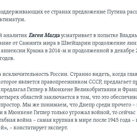
поддерживающих ее странах предложение Путина рас
ьтиматум.
й аналитик
Евген Магда
усматривает в попытке Влади
ание от Саммита мира в Швейцарии продолжение лин
 аннексии Крыма в 2014-м и продолженной в декабре 
годов.
 исключительность России. Странно видеть, когда гла
 которое является правопреемником СССР, предлагает п
о предлагал Гитлер в Мюнхене Великобритании и Фран
четырех областей заключается в том, что это обеспечив
простор. Мы же понимаем, что Днепр среди прочего – 
ли в Мюнхене Гитлер только угрожал войной, то сейчас
бная война – самая крупная в мире после 1945 года – 
й», – констатирует эксперт.