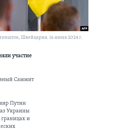
еншток, Швейцария. 16 июня 2024 г.
няли участие
евный Саммит
имир Путин
каз Украины
 границах и
ческих