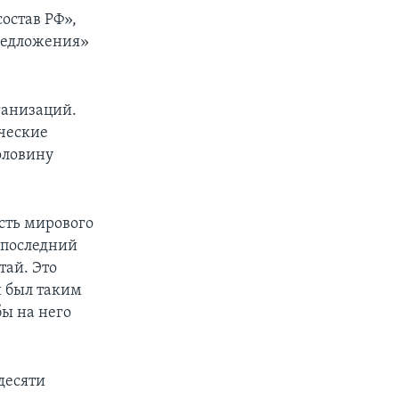
остав РФ»,
редложения»
ганизаций.
ические
оловину
сть мирового
в последний
тай. Это
н был таким
бы на него
 десяти