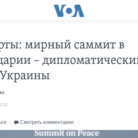
рты: мирный саммит в
арии – дипломатически
 Украины
ва
3:22
ься
Смотреть комментарии