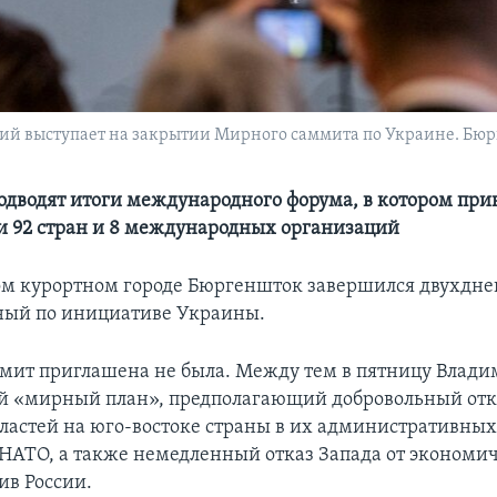
й выступает на закрытии Мирного саммита по Украине. Бюрг
одводят итоги международного форума, в котором при
и 92 стран и 8 международных организаций
ом курортном городе Бюргеншток завершился двухдн
ный по инициативе Украины.
ммит приглашена не была. Между тем в пятницу Влад
й «мирный план», предполагающий добровольный от
бластей на юго-востоке страны в их административных
в НАТО, а также немедленный отказ Запада от экономи
ив России.