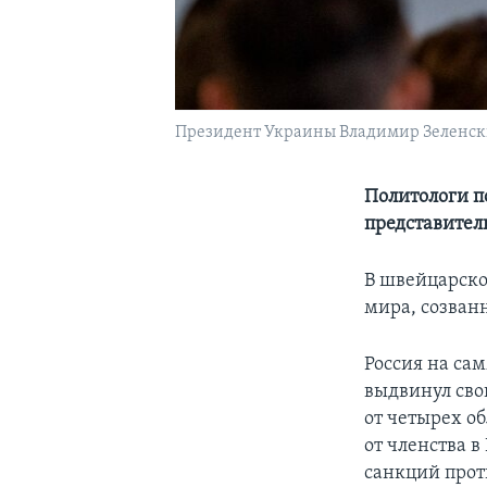
Президент Украины Владимир Зеленски
Политологи п
представител
В швейцарск
мира, созван
Россия на са
выдвинул сво
от четырех о
от членства 
санкций прот