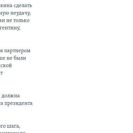
екина сделать
ную неудачу,
н не только
гентину,
им партнером
ше не были
нской
рт
а должна
са президента
го шага,