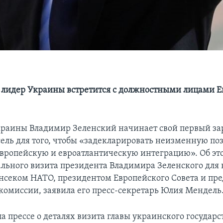
а лидер Украины встретится с должностными лицами Е
краины Владимир Зеленский начинает свой первый з
сель для того, чтобы «задекларировать неизменную по
вропейскую и евроатлантическую интеграцию». Об эт
льного визита президента Владимира Зеленского для в
енсеком НАТО, президентом Европейского Совета и пр
комиссии, заявила его пресс-секретарь Юлия Мендель
а прессе о деталях визита главы украинского государс