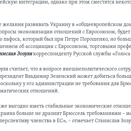
пейскую интеграцию, однако при этом сместятся некот
е желания развивать Украину в «общеевропейском до
опросы экономизации отношений с Евросоюзом, буде
о пафоса, который был при Петре Порошенко, но боль
шением об ассоциации с Евросоюзом, торговыми преф
нислав Зозуля
корреспонденту Русской службы «Голос
уля считает, что в вопросе внешнеполитического сотр
президент Владимир Зеленский может добиться боль
поскольку у его администрации не требования для Брюс
гматических отношений.
кже выгодно иметь стабильные экономические отнош
краина больше не дразнит Брюссель требованиями – м
перспективу членства в ЕС», – отмечает Станислав Зозу