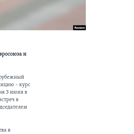
вросоюза и
арубежный
зицию – курс
ом 3 июня в
стреч в
едседателем
.
тва в