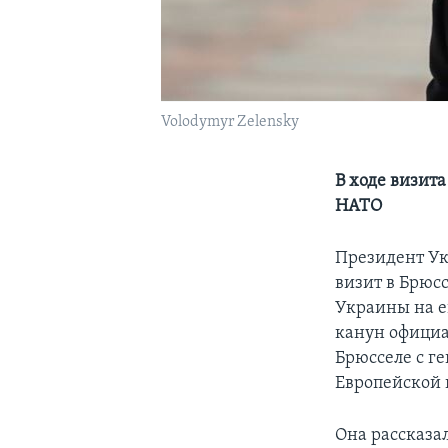
Volodymyr Zelensky
В ходе визит
НАТО
Президент У
визит в Брюс
Украины на е
канун официа
Брюсселе с г
Европейской 
Она рассказал