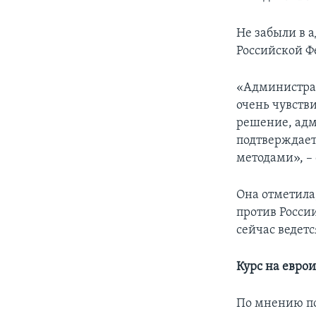
Не забыли в 
Российской Ф
«Администрац
очень чувстви
решение, адм
подтверждает
методами», –
Она отметила
против России
сейчас ведетс
Курс на евро
По мнению по