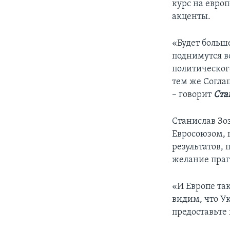
курс на евро
акценты.
«Будет больш
поднимутся в
политическог
тем же Согла
– говорит
Ста
Станислав Зоз
Евросоюзом, 
результатов, 
желание пра
«И Европе та
видим, что У
предоставьте 