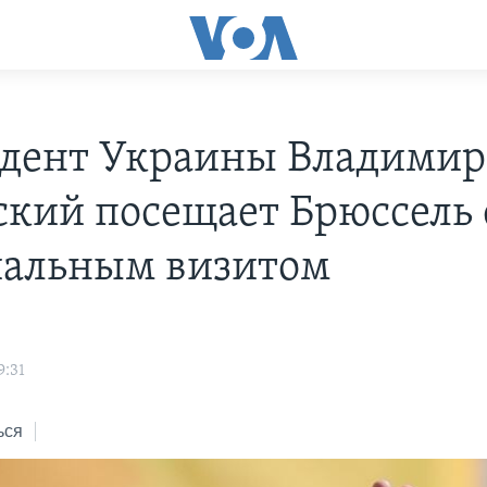
дент Украины Владимир
ский посещает Брюссель 
альным визитом
9:31
ься