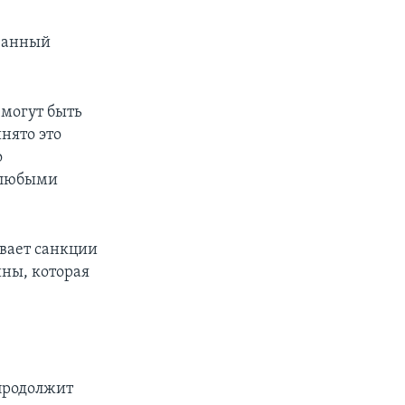
ованный
 могут быть
нято это
о
и любыми
вает санкции
йны, которая
 продолжит