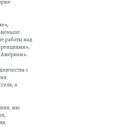
орые
ме»,
т меньше
ше работы над
еренциями»,
а Америки».
удничества с
ших
селя, а
ения, мы
ол,
ля.