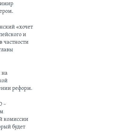
димир
ером.
нский «хочет
пейского и
в частности
главы
 на
кой
ении реформ.
О –
ом
ой комиссии
рый будет