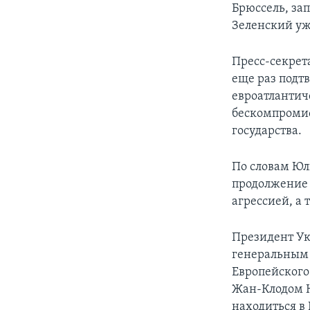
Брюссель, за
Зеленский уж
Пресс-секрет
еще раз подт
евроатлантич
бескомпромис
государства.
По словам Юл
продолжение 
агрессией, а
Президент Ук
генеральным 
Европейского
Жан-Клодом 
находиться в