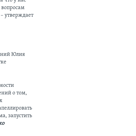
 что у нас
о вопросам
 – утверждает
аний Юлия
тке
имости
ний о том,
х
апеллировать
а, запустить
ко