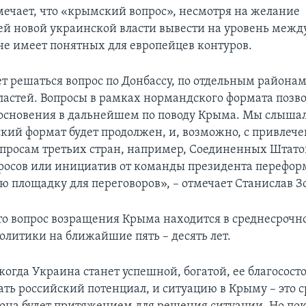
мечает, что «крымский вопрос», несмотря на желание
ей новой украинской власти вывести на уровень межд
не имеет понятных для европейцев контуров.
т решаться вопрос по Донбассу, по отдельным района
ластей. Вопросы в рамках нормандского формата позв
основения в дальнейшем по поводу Крыма. Мы слышал
кий формат будет продолжен, и, возможно, с привлеч
просам третьих стран, например, Соединенных Штатов
росов или инициатив от команды президента перефор
 площадку для переговоров», – отмечает Станислав Зо
что вопрос возращения Крыма находится в среднесрочн
олитики на ближайшие пять – десять лет.
когда Украина станет успешной, богатой, ее благососто
ть российский потенциал, и ситуацию в Крыму – это 