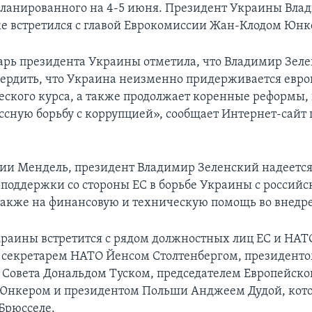
планированного на 4-5 июня. Президент Украины Вла
е встретился с главой Еврокомиссии Жан-Клодом Юнк
арь президента Украины отметила, что Владимир Зеле
вердить, что Украина неизменно придерживается евро
еского курса, а также продолжает коренные реформы, 
сную борьбу с коррупцией», сообщает Интернет-сайт 
ии Мендель, президент Владимир Зеленский надеется
поддержки со стороны ЕС в борьбе Украины с российс
 также на финансовую и техническую помощь во внедр
раины встретится с рядом должностных лиц ЕС и НАТ
секретарем НАТО Йенсом Столтенбергом, президент
 Совета Дональдом Туском, председателем Европейск
Юнкером и президентом Польши Анджеем Дудой, кото
 Брюсселе.