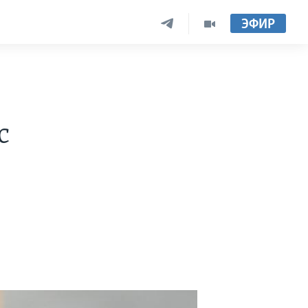
ЭФИР
с