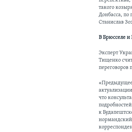
перспектива,
такого козыр
Донбасса, по
Станислав Зоз
В Брюсселе и 
Эксперт Укра
Тищенко счит
переговоров 
«Предыдущее 
актуализации
что консульта
подробностей
к Будапештск
нормандский 
корреспонден