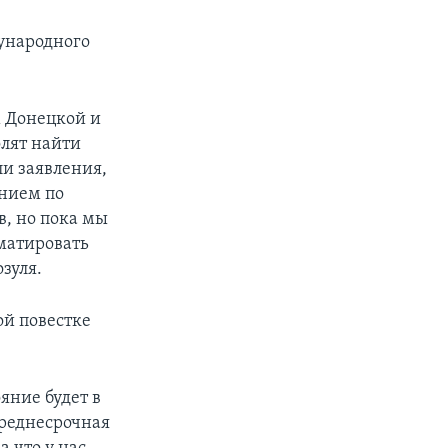
ународного
м Донецкой и
олят найти
и заявления,
ением по
, но пока мы
матировать
зуля.
ой повестке
яние будет в
среднесрочная