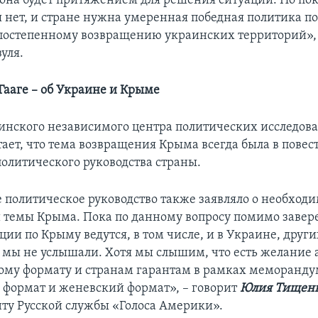
 она будет притяжением для решения ситуации. Но пока
я нет, и стране нужна умеренная победная политика п
 постепенному возвращению украинских территорий»,
уля.
Гааге – об Украине и Крыме
инского независимого центра политических исследов
ает, что тема возвращения Крыма всегда была в повес
политического руководства страны.
политическое руководство также заявляло о необход
 темы Крыма. Пока по данному вопросу помимо завере
ции по Крыму ведутся, в том числе, и в Украине, други
 мы не услышали. Хотя мы слышим, что есть желание 
ому формату и странам гарантам в рамках меморандум
формат и женевский формат», – говорит
Юлия Тищен
ту Русской службы «Голоса Америки».