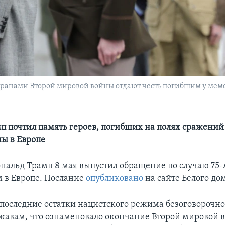
еранами Второй мировой войны отдают честь погибшим у мем
п почтил память героев, погибших на полях сражений
ы в Европе
нальд Трамп 8 мая выпустил обращение по случаю 75-
 в Европе. Послание
опубликовано
на сайте Белого до
д последние остатки нацистского режима безоговорочно
авам, что ознаменовало окончание Второй мировой 