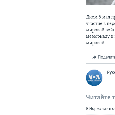
Днем 8 мая п
участие в це
мировой войн
мемориалу и 
мировой.
Поделит
Рус
Читайте 
В Нормандии о