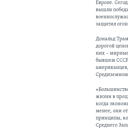
Европе. Сего
вышли победи
военнослужащ
защитил огон
Дональд Трам
дорогой цено
них – мирные
бывшем СССР.
американцев,
Средиземном 
«Большинство
жизни в проц
когда эконом
менее, они о
принципы, ко
Среднего Зап