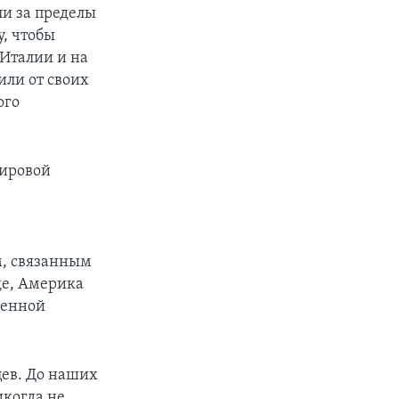
и за пределы
у, чтобы
 Италии и на
или от своих
ого
мировой
а
м, связанным
де, Америка
ченной
цев. До наших
икогда не