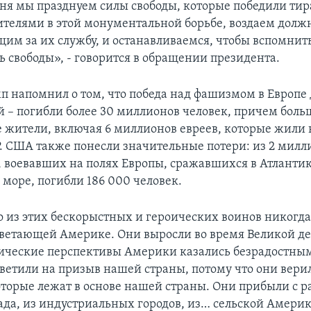
дня мы празднуем силы свободы, которые победили ти
телями в этой монументальной борьбе, воздаем долж
им за их службу, и останавливаемся, чтобы вспомнить
ь свободы», - говорится в обращении президента.
п напомнил о том, что победа над фашизмом в Европе 
й – погибли более 30 миллионов человек, причем боль
 жители, включая 6 миллионов евреев, которые жили 
 США также понесли значительные потери: из 2 милл
 воевавших на полях Европы, сражавшихся в Атлантик
море, погибли 186 000 человек.
 из этих бескорыстных и героических воинов никогда
ветающей Америке. Они выросли во время Великой де
ические перспективы Америки казались безрадостным
тветили на призыв нашей страны, потому что они вери
торые лежат в основе нашей страны. Они прибыли с 
ада, из индустриальных городов, из… сельской Америк