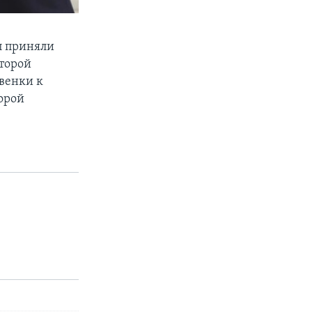
п приняли
торой
венки к
орой