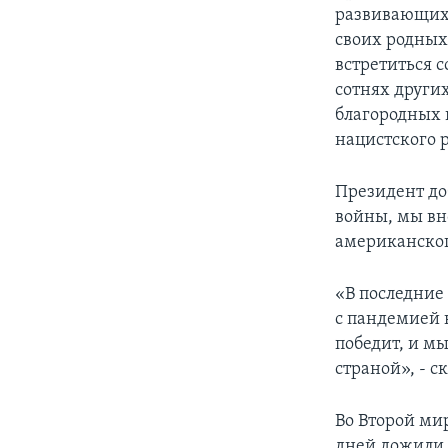
развивающихс
своих родных
встретиться с
сотнях други
благородных 
нацистского 
Президент до
войны, мы вн
американског
«В последние
с пандемией 
победит, и м
страной», - с
Во Второй ми
дней дожили 