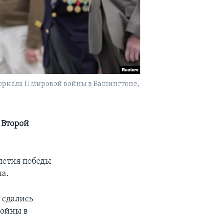
ориала II мировой войны в Вашингтоне,
 Второй
летия победы
ма.
 сдались
войны в