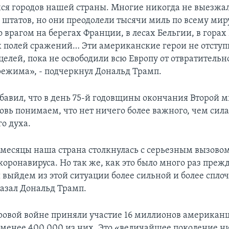
я городов нашей страны. Многие никогда не выезжал
 штатов, но они преодолели тысячи миль по всему мир
о врагом на берегах Франции, в лесах Бельгии, в горах
х полей сражений… Эти американские герои не отступ
целей, пока не освободили всю Европу от отвратительн
режима», - подчеркнул Дональд Трамп.
бавил, что в день 75-й годовщины окончания Второй 
овь понимаем, что нет ничего более важного, чем сил
о духа.
 месяцы наша страна столкнулась с серьезным вызово
коронавируса. Но так же, как это было много раз преж
ы выйдем из этой ситуации более сильной и более спло
казал Дональд Трамп.
ровой войне приняли участие 16 миллионов американ
менее 400 000 из них. Это «величайшее поколение н