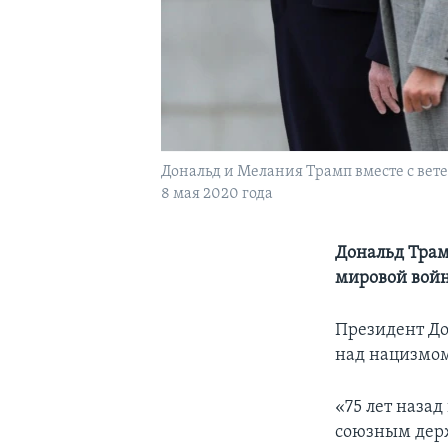
Дональд и Мелания Трамп вместе с вет
8 мая 2020 года
Дональд Трам
мировой войн
Президент До
над нацизмом
«75 лет наза
союзным держ