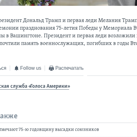
резидент Дональд Трамп и первая леди Мелания Трам
ремонии празднования 75-летия Победы у Мемориала В
ы в Вашингтоне. Президент и первая леди возложили 
почтили память военнослужащих, погибших в годы Вт
ься
Follow us
Распечатать
ская служба «Голоса Америки»
также
тмечают 75-ю годовщину высадки союзников