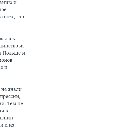
ранию и
ное
 о тех, кто…
далась
шинство из
в Польше и
ионов
е и
 не знали
прессии,
и. Тем не
ли в
равнин
и и из