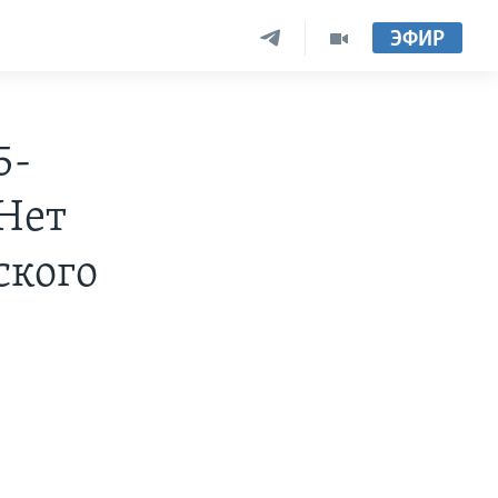
ЭФИР
5-
Нет
ского