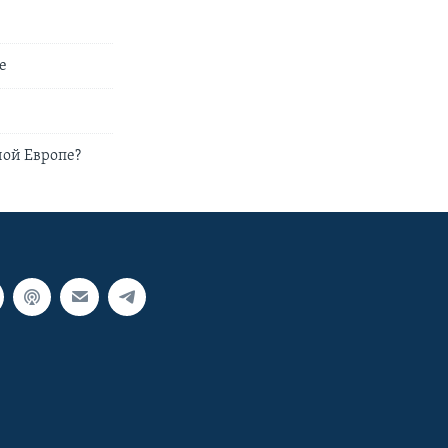
е
ной Европе?