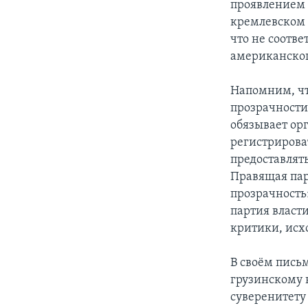
проявлением 
кремлевском 
что не соотве
американског
Напомним, чт
прозрачности
обязывает ор
регистрирова
предоставлят
Правящая пар
прозрачность»
партия власт
критики, исх
В своём пись
грузинскому 
суверенитету