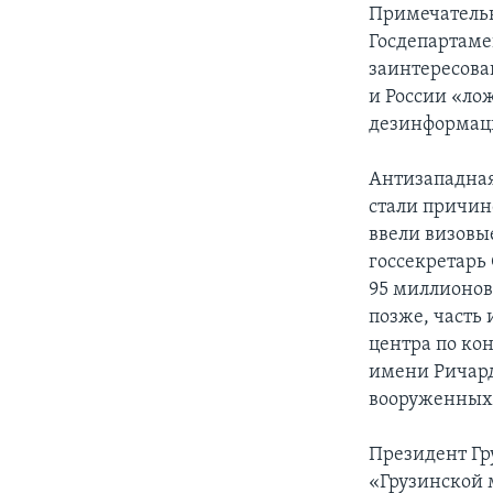
Примечательн
Госдепартаме
заинтересова
и России «ло
дезинформац
Антизападная
стали причин
ввели визовы
госсекретарь
95 миллионов
позже, часть
центра по ко
имени Ричард
вооруженных 
Президент Гр
«Грузинской м