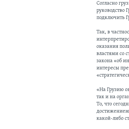
Согласно гру
руководство 
подключить Г
Так, в частн
интерпретиро
оказания пол
властями со 
закона «об ин
интересы прев
«стратегичес
«На Грузию о
так и на орг
То, что сегод
достижением,
какой-либо ст