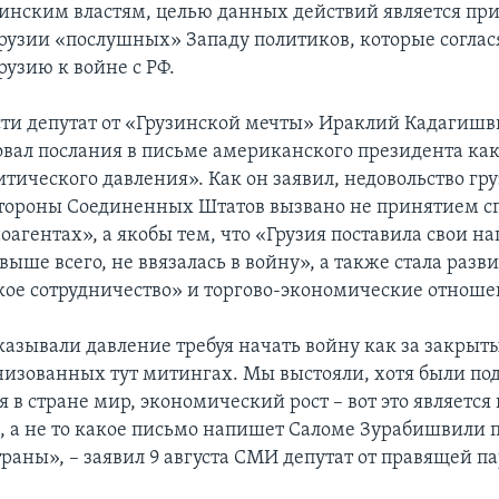
зинским властям, целью данных действий является при
Грузии «послушных» Западу политиков, которые соглас
рузию к войне с РФ.
ости депутат от «Грузинской мечты» Ираклий Кадагиш
вал послания в письме американского президента ка
итического давления». Как он заявил, недовольство г
стороны Соединенных Штатов вызвано не принятием с
оагентах», а якобы тем, что «Грузия поставила свои 
ыше всего, не ввязалась в войну», а также стала разв
кое сотрудничество» и торгово-экономические отноше
казывали давление требуя начать войну как за закры
анизованных тут митингах. Мы выстояли, хотя были по
ня в стране мир, экономический рост – вот это являетс
 а не то какое письмо напишет Саломе Зурабишвили 
раны», – заявил 9 августа СМИ депутат от правящей п