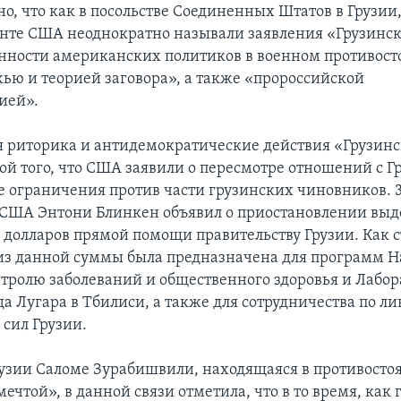
о, что как в посольстве Соединенных Штатов в Грузии,
нте США неоднократно называли заявления «Грузинск
нности американских политиков в военном противост
жью и теорией заговора», а также «пророссийской
ией».
 риторика и антидемократические действия «Грузин
ой того, что США заявили о пересмотре отношений с Г
е ограничения против части грузинских чиновников. 
 США Энтони Блинкен объявил о приостановлении выд
 долларов прямой помощи правительству Грузии. Как с
 из данной суммы была предназначена для программ 
нтролю заболеваний и общественного здоровья и Лабо
а Лугара в Тбилиси, а также для сотрудничества по л
сил Грузии.
узии Саломе Зурабишвили, находящаяся в противосто
ечтой», в данной связи отметила, что в то время, как