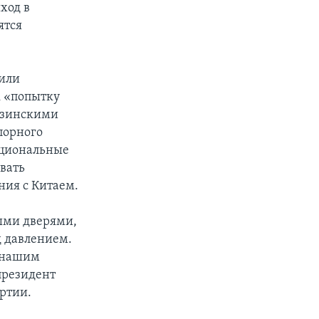
ход в
ятся
вили
к «попытку
рузинскими
порного
национальные
ивать
ния с Китаем.
тыми дверями,
д давлением.
я нашим
президент
артии.