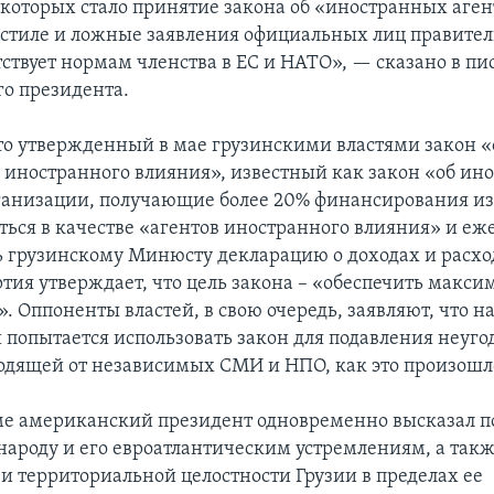
которых стало принятие закона об «иностранных аген
стиле и ложные заявления официальных лиц правитель
тствует нормам членства в ЕС и НАТО», — сказано в пи
о президента.
о утвержденный в мае грузинскими властями закон «
 иностранного влияния», известный как закон «об ино
ганизации, получающие более 20% финансирования из
ться в качестве «агентов иностранного влияния» и еж
ь грузинскому Минюсту декларацию о доходах и расхо
тия утверждает, что цель закона – «обеспечить макс
. Оппоненты властей, в свою очередь, заявляют, что н
и попытается использовать закон для подавления неуго
одящей от независимых СМИ и НПО, как это произошло
ме американский президент одновременно высказал 
народу и его евроатлантическим устремлениям, а так
 и территориальной целостности Грузии в пределах ее