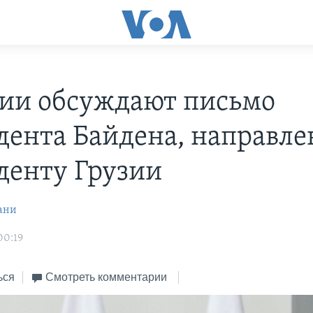
зии обсуждают письмо
дента Байдена, направле
денту Грузии
ани
00:19
ься
Смотреть комментарии