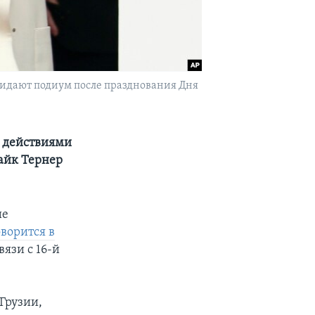
кидают подиум после празднования Дня
и действиями
айк Тернер
ие
оворится в
язи с 16-й
Грузии,