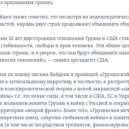
о признанных границ.
йден также отметил, что несмотря на недемократиче
ластей, народы двух стран продолжают объединять об
ии 32 лет двусторонних отношений Грузия и США стоя
 стабильности, свободы и прав человека. Эти общие це
аши страны, и я уверен, что они будут объединять на
ногих поколений», — заявил президент США.
ях по поводу письма Байдена в правящей «Грузинской
ли к антизападному нарративу, в частности, к распрос
ти конспирологической теории о некой закулисной «п
йны» т.е. это некие силы, в том числе в США, ЕС и Укр
 желанием вовлечь Грузию в войну с Россией и откры
рритории «второй фронт». Более того, «Грузинская меч
онкретных имен, «партию глобальной войны» в попытк
зии (в том числе посредством тренингов, финансируемы