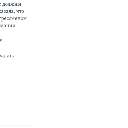
не должны
азала, что
нгрессменом
рмации
а.
чатать