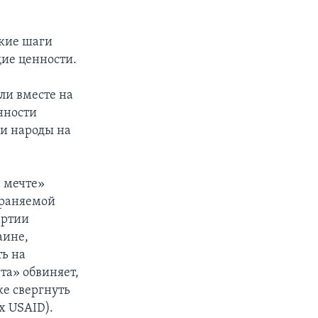
ские шаги
щие ценности.
ли вместе на
нности
ши народы на
 мечте»
траняемой
артии
аине,
ть на
та» обвиняет,
е свергнуть
х USAID).