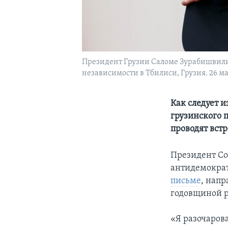
Президент Грузии Саломе Зурабишвили
независимости в Тбилиси, Грузия. 26 мая 
Как следует 
грузинского 
проводят вст
Президент Со
антидемократ
письме
, напр
годовщиной р
«Я разочаров