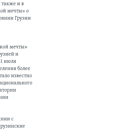
 также и в
ой мечты» о
оянии Грузии
ской мечты»
рузией и
31 июля
еления более
тало известно
Национального
ратории
инии
янии с
 грузинские