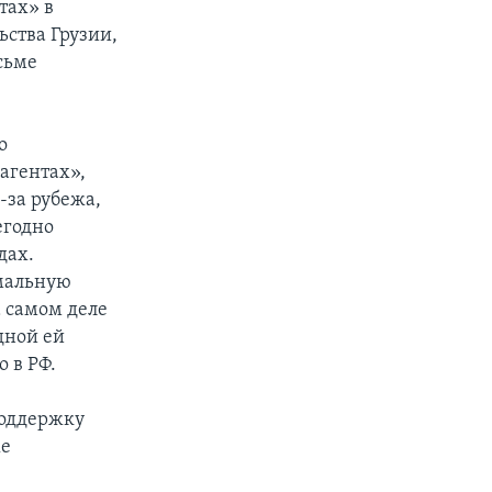
тах» в
ства Грузии,
сьме
о
агентах»,
-за рубежа,
егодно
дах.
имальную
а самом деле
дной ей
 в РФ.
поддержку
же