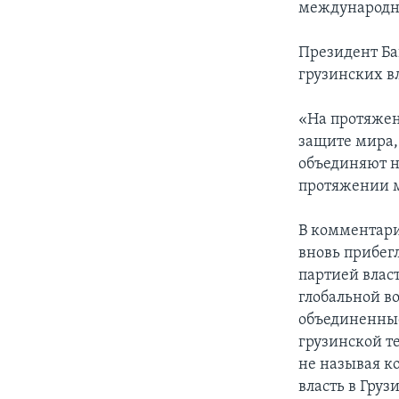
международн
Президент Ба
грузинских в
«На протяжен
защите мира,
объединяют н
протяжении м
В комментари
вновь прибег
партией влас
глобальной во
объединенные
грузинской те
не называя к
власть в Гру