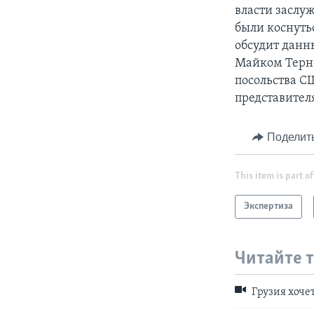
власти заслу
были коснуть
обсудит данн
Майком Терне
посольства СШ
представител
Поделит
This item is part of
Экспертиза
Читайте 
Грузия хоче