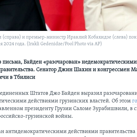
 (справа) и премьер-министр Ираклий Кобахидзе (слева) по
2024 года. (Irakli Gedenidze/Pool Photo via AP)
из письма, Байден «разочарован» недемократическим
правительства. Сенатор Джин Шахин и конгрессмен М
речи в Тбилиси
единенных Штатов Джо Байден выразил разочарован
ическими действиями грузинских властей. Об этом
г
авленном президенту Грузии Саломе Зурабишвили, в св
оссийско-грузинской войны.
ан антидемократическими действиями правительства 