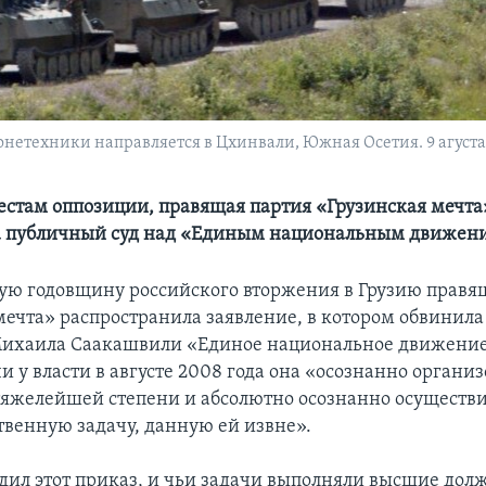
онетехники направляется в Цхинвали, Южная Осетия. 9 агуст
естам оппозиции, правящая партия «Грузинская мечта
а публичный суд над «Единым национальным движен
ую годовщину российского вторжения в Грузию правя
мечта» распространила заявление, в котором обвинила
Михаила Саакашвили «Единое национальное движение
чи у власти в августе 2008 года она «осознанно органи
яжелейшей степени и абсолютно осознанно осуществ
твенную задачу, данную ей извне».
одил этот приказ, и чьи задачи выполняли высшие до