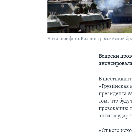
Архивное фото. Колонна российской бр
Вопреки прот
анонсировал
В шестнадцат
«Грузинская 
президента 
том, что буду
провокацию т
антигосударс
«От кого исх