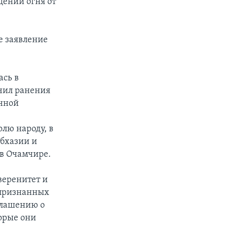
щении огня от
е заявление
ась в
учил ранения
енной
лю народу, в
Абхазии и
в Очамчире.
еренитет и
 признанных
глашению о
торые они