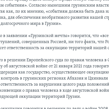
 событиям». Согласно нынешним грузинским властям
так как, по их мнению, «событиям должна быть дана 
нка, для обеспечения необратимого развития нашей с
 долгосрочного мира в Грузии».
 в заявлении «Грузинской мечты» говорится, что «все 
ступлений, совершенных Россией, ни того факта, что Р
сет ответственность за оккупацию территорий нашей 
о в решении Европейского суда по правам человека в 
у об августовской войне от 21 января 2021 года говорит
едерация как государство, осуществляющее оккупацию
контроль в грузинских регионах Абхазия и Цхинвали
т ответственность за нарушения целого ряда положений
конвенции о правах человека в ходе августовской войн
ледующей оккупации территорий Грузии.
 оккупации говорится в решении по делу о войне 2008