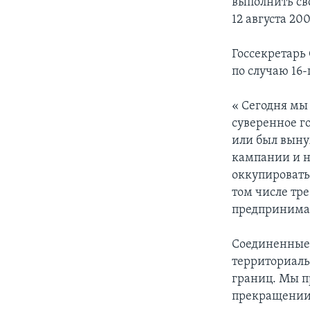
выполнить св
12 августа 2
Госсекретар
по случаю 16
« Сегодня мы 
суверенное го
или был выну
кампании и н
оккупировать
том числе тр
предпринимая
Соединенные
территориаль
границ. Мы п
прекращении 