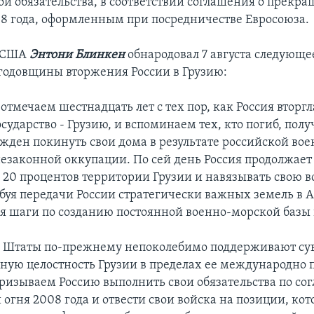
ои обязательства, в соответствии соглашения о прекра
008 года, оформленным при посредничестве Евросоюза.
ь США
Энтони Блинкен
обнародовал 7 августа следующе
-годовщины вторжения России в Грузию:
отмечаем шестнадцать лет с тех пор, как Россия вторгл
сударство - Грузию, и вспоминаем тех, кто погиб, пол
жден покинуть свои дома в результате российской во
езаконной оккупации. По сей день Россия продолжает
 20 процентов территории Грузии и навязывать свою во
ебуя передачи России стратегически важных земель в 
 шаги по созданию постоянной военно-морской базы 
 Штаты по-прежнему непоколебимо поддерживают сув
ную целостность Грузии в пределах ее международно
ризываем Россию выполнить свои обязательства по со
огня 2008 года и отвести свои войска на позиции, ко