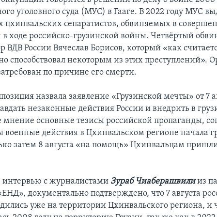
го уголовного суда (МУС) в Гааге. В 2022 году МУС в
их цхинвальских сепаратистов, обвиняемых в соверше
 в ходе российско-грузинской войны. Четвёртый обв
р ВДВ России Вячеслав Борисов, который «как считаетс
о способствовал некоторым из этих преступлений». Ор
затребован по причине его смерти.
ппозиция назвала заявление «Грузинской мечты» от 7 а
авдать незаконные действия России и внедрить в груз
 мнение основные тезисы российской пропаганды, со
ы военные действия в Цхинвальском регионе начала г
лько затем 8 августа «на помощь» Цхинвальцам пришл
в интервью с журналистами
Зураб Чиаберашвили
из п
ЕНД», документально подтверждено, что 7 августа ро
дились уже на территории Цхинвальского региона, и 