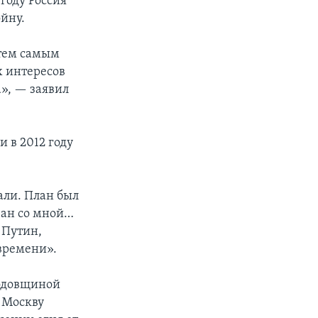
 году Россия
йну.
 тем самым
х интересов
а», — заявил
 в 2012 году
ли.­­ План был
ван со мной…
 Путин,
 времени».
 годовщиной
 Москву