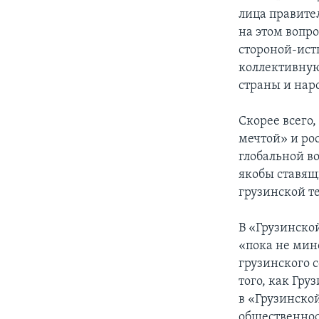
лица правите
на этом вопр
стороной-ист
коллективную
страны и наро
Скорее всего
мечтой» и ро
глобальной в
якобы ставящи
грузинской т
В «Грузинско
«пока не мин
грузинского 
того, как Гру
в «Грузинско
общественнос