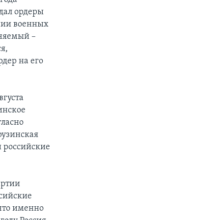
ыдал ордеры
нии военных
иняемый –
я,
дер на его
вгуста
инское
гласно
рузинская
и российские
артии
ссийские
что именно