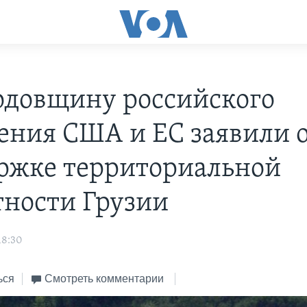
годовщину российского
ения США и ЕС заявили 
ржке территориальной
тности Грузии
18:30
ься
Смотреть комментарии