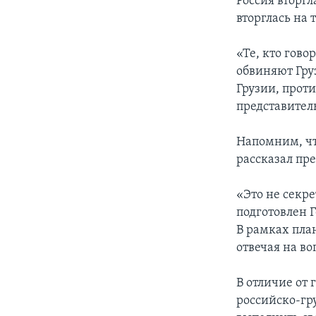
Россия вторгл
вторглась на
«Те, кто гово
обвиняют Гру
Грузии, прот
представител
Напомним, что
рассказал пр
«Это не секре
подготовлен 
В рамках пла
отвечая на во
В отличие от 
российско-гр