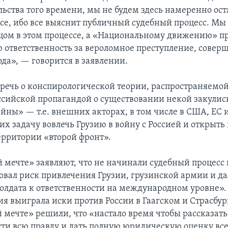
льства того времени, мы не будем здесь намеренно ос
осе, ибо все выяснит публичный судебный процесс. Мы
цом в этом процессе, а «Национальному движению» п
 ответственность за вероломное преступление, совер
да», — говорится в заявлении.
, речь о конспирологической теории, распространяемо
ссийской пропагандой о существовании некой закули
ойны» — т.е. внешних акторах, в том числе в США, ЕС 
х задачу вовлечь Грузию в войну с Россией и открыть
ерритории «второй фронт».
й мечте» заявляют, что не начинали судебный процесс
овал риск привлечения Грузии, грузинской армии и д
солдата к ответственности на международном уровне».
зия выиграла иски против России в Гаагском и Страсбур
й мечте» решили, что «настало время чтобы рассказать
ти всю правду и дать полную юридическую оценку вс