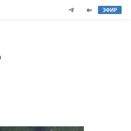
ЭФИР
о