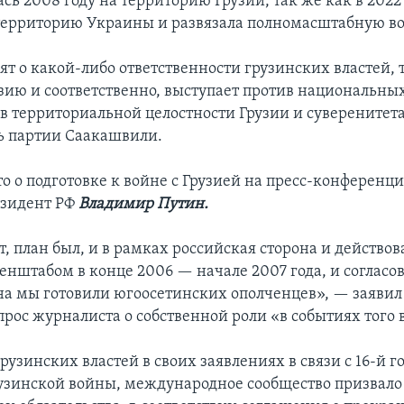
ась 2008 году на территорию Грузии, так же как в 2022
 территорию Украины и развязала полномасштабную во
рят о какой-либо ответственности грузинских властей,
зию и соответственно, выступает против национальны
ив территориальной целостности Грузии и суверенитет
ь партии Саакашвили.
 о подготовке к войне с Грузией на пресс-конференции
езидент РФ
Владимир Путин.
т, план был, и в рамках российская сторона и действова
Генштабом в конце 2006 — начале 2007 года, и согласо
на мы готовили югоосетинских ополченцев», — заявил
прос журналиста о собственной роли «в событиях того
грузинских властей в своих заявлениях в связи с 16-й
узинской войны, международное сообщество призвало