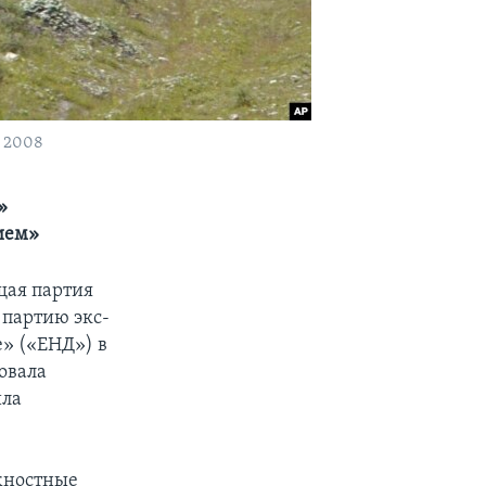
а 2008
»
ием»
щая партия
 партию экс-
» («ЕНД») в
зовала
ила
лжностные