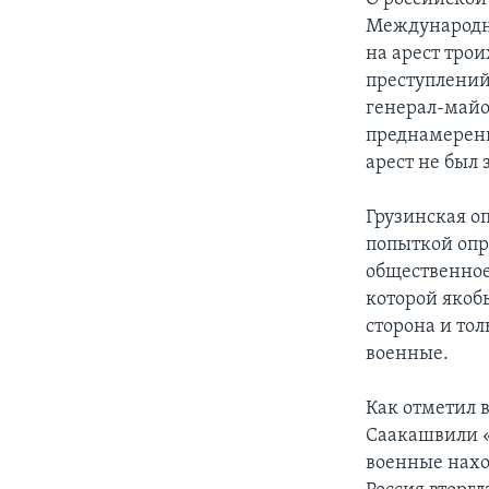
Международно
на арест тро
преступлений
генерал-майо
преднамеренн
арест не был 
Грузинская о
попыткой опр
общественное
которой якоб
сторона и то
военные.
Как отметил 
Саакашвили «
военные нахо