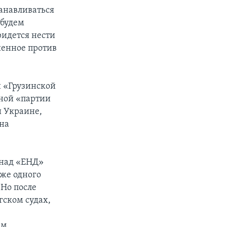
танавливаться
 будем
ридется нести
шенное против
й «Грузинской
сной «партии
и Украине,
 на
 над «ЕНД»
аже одного
 Но после
гском судах,
ем