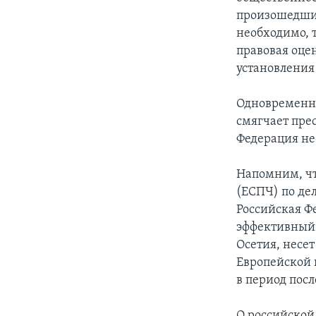
произошедшим
необходимо, 
правовая оце
установления
Одновременно
смягчает пре
Федерация не
Напомним, чт
(ЕСПЧ) по дел
Российская Ф
эффективный 
Осетия, несе
Европейской 
в период пос
О российской