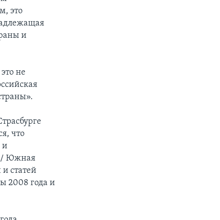
, это
надлежащая
траны и
это не
оссийская
страны».
Страсбурге
ся, что
 и
 / Южная
 и статей
ы 2008 года и
 года