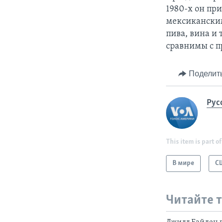
1980-х он пр
мексикански
пива, вина и 
сравнимы с п
Поделит
Рус
This item is part of
В мире
С
Читайте 