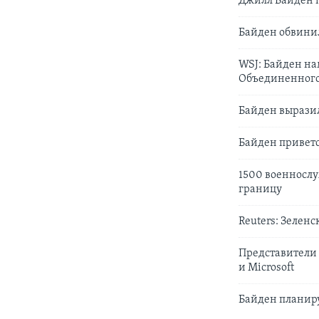
Джилл Байден п
Байден обвинил
WSJ: Байден на
Объединенного
Байден вырази
Байден приветс
1500 военносл
границу
Reuters: Зелен
Представители 
и Microsoft
Байден планиру