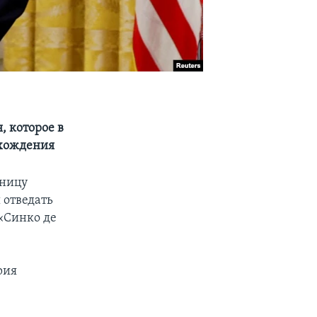
, которое в
схождения
тницу
 отведать
«Синко де
рия