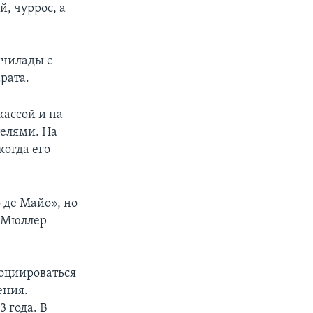
, чуррос, а
нчилады с
рата.
кассой и на
телями. На
когда его
 де Майо», но
 Мюллер –
социироваться
ения.
 года. В