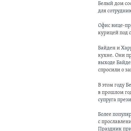
Белый дом соо
для сотрудник
Офис вице-пр
курицей под с
Байден и Хар
кухне. Они п
выходе Байден
спросили о за
В этом году 
в прошлом го
супруга през
Более популя
с прославлен
Праздник при