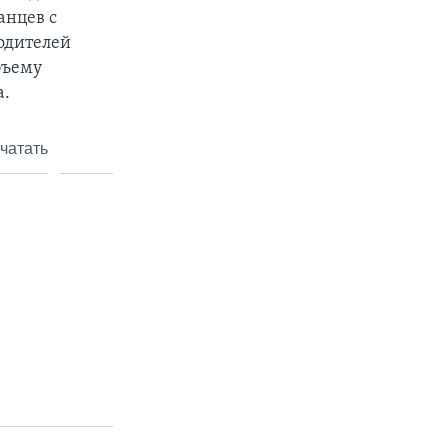
анцев с
одителей
бъему
а.
чатать