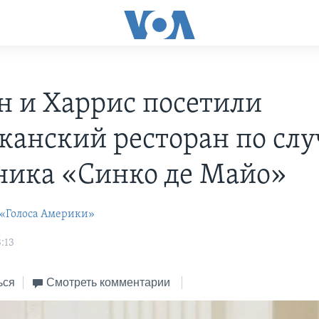
н и Харрис посетили
канский ресторан по сл
ника «Синко де Майо»
 «Голоса Америки»
:13
ься
Смотреть комментарии