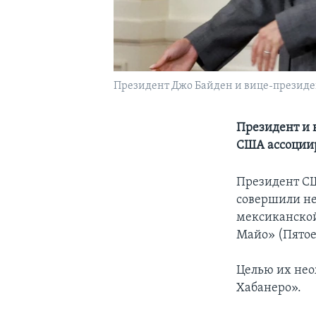
Президент Джо Байден и вице-президен
Президент и 
США ассоциир
Президент СШ
совершили не
мексиканской
Майо» (Пятое
Целью их нео
Хабанеро».