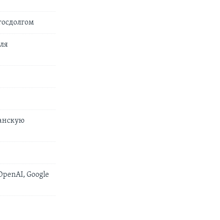
госдолгом
еля
анскую
penAI, Google