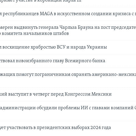
римет участие в коронации Карла III
 республиканцев MAGA в искусственном создании кризиса с 
мерен выдвинуть генерала Чарльза Брауна на пост председат
 комитета начальников штабов
л восхищение храбростью ВСУ и народа Украины
твовал новоизбранного главу Всемирного банка
ужащих помогут пограничникам охранять американо-мексик
ский выступит в четверг перед Конгрессом Мексики
администрации обсудили проблемы ИИ с главами компаний O
ет участвовать в президентских выборах 2024 года