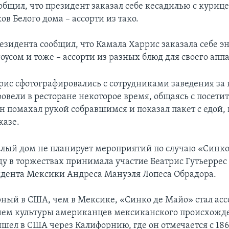
бщил, что президент заказал себе кесадилью с курицей
ов Белого дома – ассорти из тако.
езидента сообщил, что Камала Харрис заказала себе э
оусом и тоже – ассорти из разных блюд для своего аппа
рис сфотографировались с сотрудниками заведения за 
ровели в ресторане некоторое время, общаясь с посети
 помахал рукой собравшимся и показал пакет с едой, 
казе.
Белый дом не планирует мероприятий по случаю «Синко
ду в торжествах принимала участие Беатрис Гутьеррес
идента Мексики Андреса Мануэля Лопеса Обрадора.
рный в США, чем в Мексике, «Синко де Майо» стал ас
ием культуры американцев мексиканского происхожд
шел в США через Калифорнию, где он отмечается с 1863