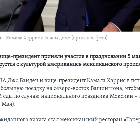
т Камала Харрис в Белом доме (архивное фото)
вице-президент приняли участие в праздновании 5 мая
уется с культурой американцев мексиканского прои
А Джо Байден и вице-президент Камала Харрис в пя
большую поездку на северо-восток Вашингтона, чтобы
 еды по случаю национального праздника Мексики – 
 Мая).
жиданного визита стал мексиканский ресторан «Таке