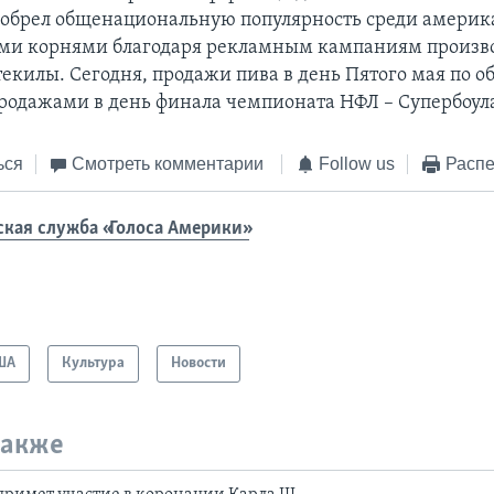
иобрел общенациональную популярность среди америк
ми корнями благодаря рекламным кампаниям произв
текилы. Сегодня, продажи пива в день Пятого мая по о
родажами в день финала чемпионата НФЛ – Супербоул
ься
Смотреть комментарии
Follow us
Распе
ская служба «Голоса Америки»
ША
Культура
Новости
также