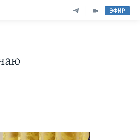
ЭФИР
учаю