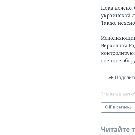
Пока неясно,
украинской с
Также неясно
Исполняющий 
Верховной Ра
контролируют
военное обор
Поделит
This item is part of
СНГ и регионы
Читайте 