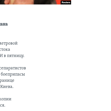
лана
метровой
стока
И в пятницу.
сепаратистов
я боеприпасы
границе
 Киева.
 копии
ся.