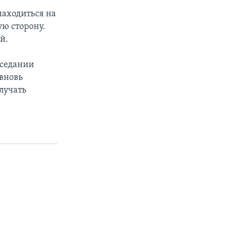
находиться на
ую сторону.
й.
аседании
 вновь
лучать