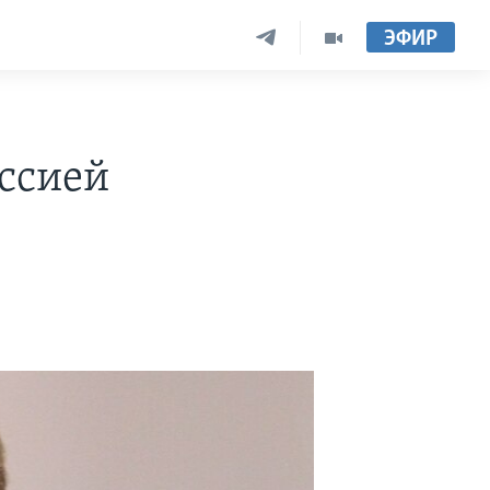
ЭФИР
оссией