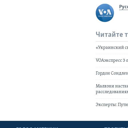
Рус
Читайте 
«Украинский ск
VOAэкспресс 3 
Гордон Сондлен
Малвэни настаи
расследования
Эксперты: Пути