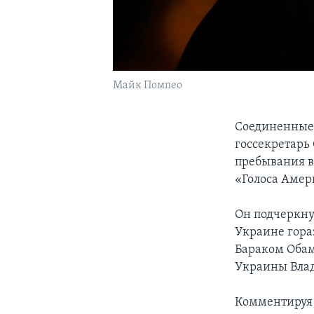
Майк Помпео
Соединенные 
госсекретарь
пребывания в
«Голоса Амер
Он подчеркну
Украине гора
Бараком Обам
Украины Влад
Комментируя 