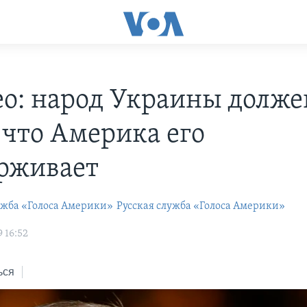
о: народ Украины долже
 что Америка его
рживает
ужба «Голоса Америки»
Русская служба «Голоса Америки»
 16:52
ься