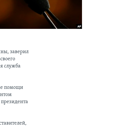
ны, заверил
своего
ая служба
не помощи
ентом
 президента
ставителей,