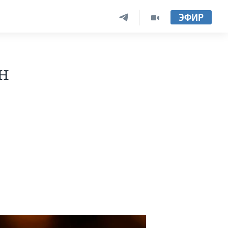
ЭФИР
н