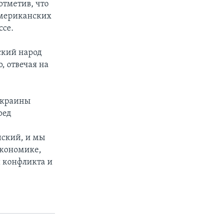
отметив, что
американских
ссе.
ский народ
, отвечая на
Украины
ред
нский, и мы
экономике,
и конфликта и