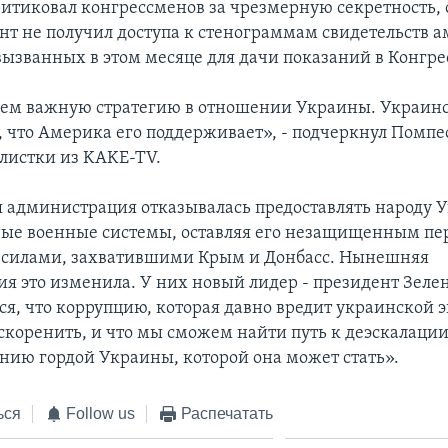
итиковал конгрессменов за чрезмерную секретность, 
нт не получил доступа к стенограммам свидетельств 
вызванных в этом месяце для дачи показаний в Конгре
ем важную стратегию в отношении Украины. Украин
, что Америка его поддерживает», - подчеркнул Помпео
листки из KAKE-TV.
администрация отказывалась предоставлять народу 
ые военные системы, оставляя его незащищенным пе
 силами, захватившими Крым и Донбасс. Нынешняя
я это изменила. У них новый лидер - президент Зеле
ся, что коррупцию, которая давно вредит украинской 
искоренить, и что мы сможем найти путь к деэскалаци
ению гордой Украины, которой она может стать».
ься
Follow us
Распечатать