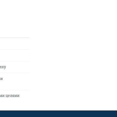
ину
ми
ыми целями