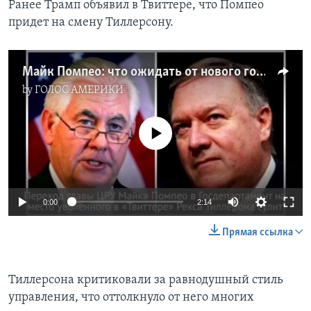
Ранее Трамп объявил в Твиттере, что Помпео
придет на смену Тиллерсону.
Майк Помпео: что ожидать от нового госсекретаря?
by
ГОЛОС АМЕРИКИ
No media source currently available
0:00
2:14
Прямая ссылка
Тиллерсона критиковали за равнодушный стиль
управления, что оттолкнуло от него многих