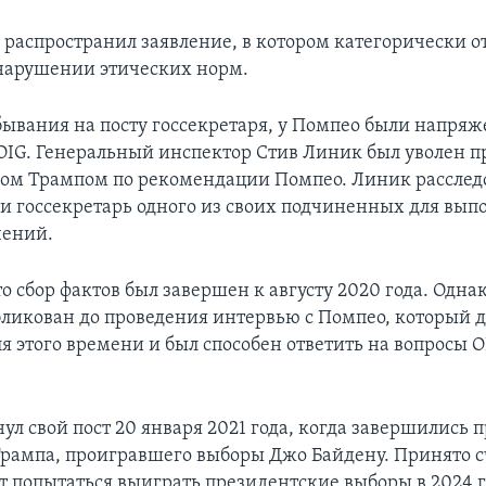
распространил заявление, в котором категорически о
нарушении этических норм.
бывания на посту госсекретаря, у Помпео были напря
OIG. Генеральный инспектор Стив Линик был уволен 
м Трампом по рекомендации Помпео. Линик расслед
ли госсекретарь одного из своих подчиненных для вып
чений.
то сбор фактов был завершен к августу 2020 года. Одна
бликован до проведения интервью с Помпео, который 
я этого времени и был способен ответить на вопросы 
ул свой пост 20 января 2021 года, когда завершились 
рампа, проигравшего выборы Джо Байдену. Принято сч
 попытаться выиграть президентские выборы в 2024 го