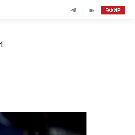
ЭФИР
и