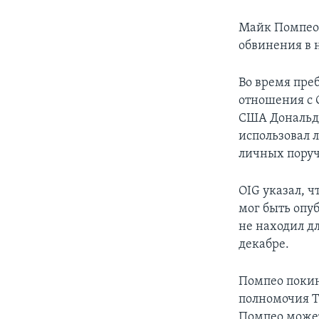
Майк Помпео 
обвинения в 
Во время пре
отношения с 
США Дональдо
использовал 
личных пору
OIG указал, ч
мог быть опу
не находил дл
декабре.
Помпео покин
полномочия Т
Помпео может