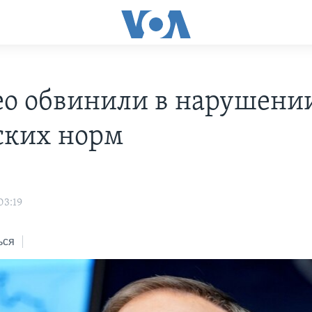
о обвинили в нарушени
ских норм
03:19
ься