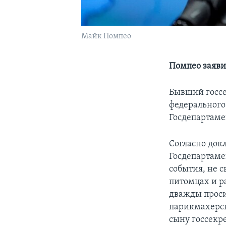
Майк Помпео
Помпео заяви
Бывший госс
федерального
Госдепартаме
Согласно докл
Госдепартаме
события, не 
питомцах и р
дважды проси
парикмахерск
сыну госсекр