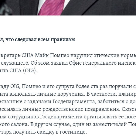
л, что следовал всем правилам
екретарь США Майк Помпео нарушил этические норм
 служащего. Об этом заявил Офис генерального инспек
нта США (OIG).
аду OIG, Помпео и его супруга более ста раз поручали
нта выполнять личные поручения. В частности, плани
связанные с задачами Госдепартамента, заботиться о 
ассылать личные рождественские поздравления. Сюзе
ла сотрудников Госдепартамента организовать ее по
ого салона. В другом случае, один из заместителей П
етаря получить скидку в гостинице.