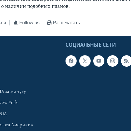
л о наличии подобных планов.
ься
Follow us
Распечатать
Ы
СОЦИАЛЬНЫЕ СЕТИ
А за минуту
New York
VOA
олоса Америки»