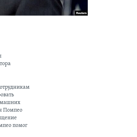
ы
тора
 сотрудникам
ровать
домашних
н Помпео
сещение
омпео помог