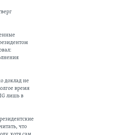
тверг
женные
президентом
овал:
олнения
ко доклад не
долгое время
OIG лишь в
президентские
итать, что
ду, хотя сам