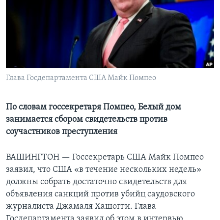
Learning English
СОЦИАЛЬНЫЕ СЕТИ
Глава Госдепартамента США Майк Помпео
Языки
По словам госсекретаря Помпео, Белый дом
занимается сбором свидетельств против
соучастников преступления
ВАШИНГТОН —
Госсекретарь США Майк Помпео
заявил, что США «в течение нескольких недель»
должны собрать достаточно свидетельств для
объявления санкций против убийц саудовского
журналиста Джамаля Хашогги. Глава
Госдепартамента заявил об этом в интервью