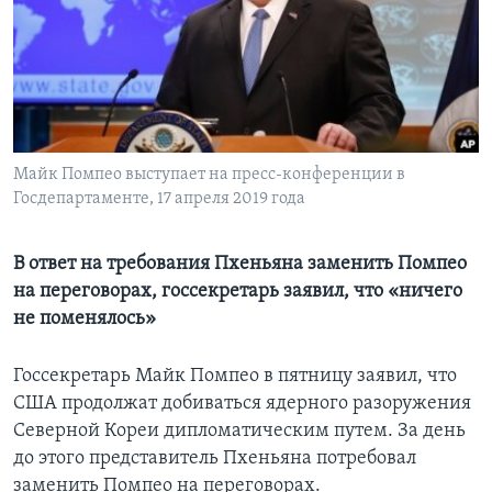
Learning English
СОЦИАЛЬНЫЕ СЕТИ
Майк Помпео выступает на пресс-конференции в
Госдепартаменте, 17 апреля 2019 года
Языки
В ответ на требования Пхеньяна заменить Помпео
на переговорах, госсекретарь заявил, что «ничего
не поменялось»
Госсекретарь Майк Помпео в пятницу заявил, что
США продолжат добиваться ядерного разоружения
Северной Кореи дипломатическим путем. За день
до этого представитель Пхеньяна потребовал
заменить Помпео на переговорах.