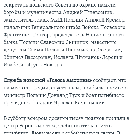
секретарь польского Совета по охране памяти
борьбы и мученичества Анджей Пшевозник,
заместитель главы МИД Польши Анджей Кремер,
начальник Генерального штаба Войска Польского
Франтишек Гонгор, председатель Национального
банка Польши Славомир Скшипек, известные
депутаты Сейма Польши Пшемыслав Госевский,
Збигнев Вассерман, Иоланта Шыманек-Дереш и
Изабелла Яруга-Новацка.
Служба новостей «Голоса Америки»
сообщает,
что
на место трагедии, спустя часы, прибыли премьер-
министр Польши Дональд Туск и брат погибшего
президента Польши Ярослав Качиньский.
В субботу вечером десятки тысяч поляков пришли в
центр Варшавы с тем, чтобы почтить память
погибших. Люди несли с собой цветы и свечи. В