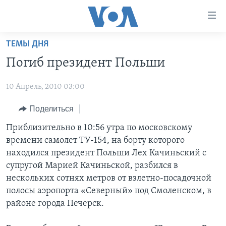
Линки
доступности
Перейти
ТЕМЫ ДНЯ
на
ГЛАВНОЕ
Погиб президент Польши
основной
ПРОГРАММЫ
контент
10 Апрель, 2010 03:00
ПРОЕКТЫ
Перейти
АМЕРИКА
к
ЭКСПЕРТИЗА
Поделиться
НОВОСТИ ЗА МИНУТУ
УЧИМ АНГЛИЙСКИЙ
основной
ИНТЕРВЬЮ
ИТОГИ
НАША АМЕРИКАНСКАЯ ИСТОРИЯ
Приблизительно в 10:56 утра по московскому
навигации
времени самолет ТУ-154, на борту которого
Перейти
ФАКТЫ ПРОТИВ ФЕЙКОВ
ПОЧЕМУ ЭТО ВАЖНО?
А КАК В АМЕРИКЕ?
находился президент Польши Лех Качиньский с
в
ЗА СВОБОДУ ПРЕССЫ
ДИСКУССИЯ VOA
АРТЕФАКТЫ
супругой Марией Качиньской, разбился в
поиск
нескольких сотнях метров от взлетно-посадочной
УЧИМ АНГЛИЙСКИЙ
ДЕТАЛИ
АМЕРИКАНСКИЕ ГОРОДКИ
полосы аэропорта «Северный» под Смоленском, в
ВИДЕО
НЬЮ-ЙОРК NEW YORK
ТЕСТЫ
районе города Печерск.
ПОДПИСКА НА НОВОСТИ
АМЕРИКА. БОЛЬШОЕ ПУТЕШЕСТВИЕ