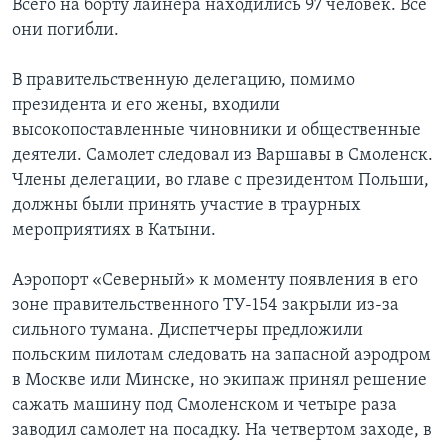
Всего на борту лайнера находились 97 человек. Все
они погибли.
Learning English
В правительственную делегацию, помимо
СОЦИАЛЬНЫЕ СЕТИ
президента и его жены, входили
высокопоставленные чиновники и общественные
деятели. Самолет следовал из Варшавы в Смоленск.
Члены делегации, во главе с президентом Польши,
Языки
должны были принять участие в траурных
мероприятиях в Катыни.
Аэропорт «Северный» к моменту появления в его
зоне правительственного ТУ-154 закрыли из-за
сильного тумана. Диспетчеры предложили
польским пилотам следовать на запасной аэродром
в Москве или Минске, но экипаж принял решение
сажать машину под Смоленском и четыре раза
заводил самолет на посадку. На четвертом заходе, в