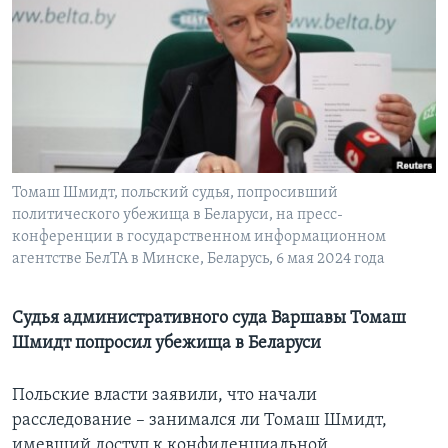
Learning English
СОЦИАЛЬНЫЕ СЕТИ
Языки
Томаш Шмидт, польский судья, попросивший
политического убежища в Беларуси, на пресс-
конференции в государственном информационном
агентстве БелТА в Минске, Беларусь, 6 мая 2024 года
Судья административного суда Варшавы Томаш
Шмидт попросил убежища в Беларуси
Польские власти заявили, что начали
расследование – занимался ли Томаш Шмидт,
имевший доступ к конфиденциальной