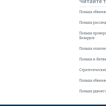
Читайте 
Польша обвиняе
Польша расслед
Польша проверя
Беларуси
Польша оплачив
Польша и Литва
Стратегический
Польша обвиняе
Польша удвоит 