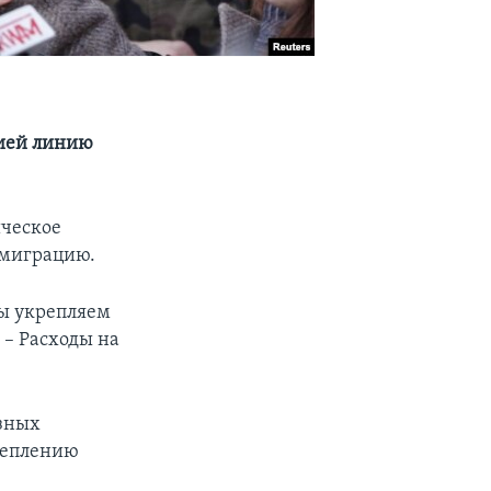
сией линию
ическое
 миграцию.
ы укрепляем
 – Расходы на
юзных
реплению