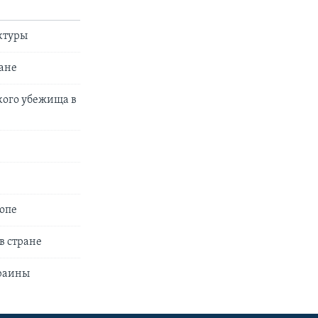
уктуры
ране
кого убежища в
ропе
в стране
краины