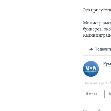
Это присутств
Министр выск
бункеров, око
Калининградс
Поделит
Рус
This item is part of
В мире
Н