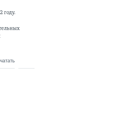
2 году.
ительных
й
чатать