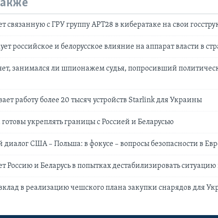
также
т связанную с ГРУ группу APT28 в кибератаке на свои госстр
ует российское и белорусское влияние на аппарат власти в ст
ет, занимался ли шпионажем судья, попросивший политичес
ает работу более 20 тысяч устройств Starlink для Украины
 готовы укреплять границы с Россией и Беларусью
 диалог США – Польша: в фокусе – вопросы безопасности в Ев
т Россию и Беларусь в попытках дестабилизировать ситуацию 
вклад в реализацию чешского плана закупки снарядов для У