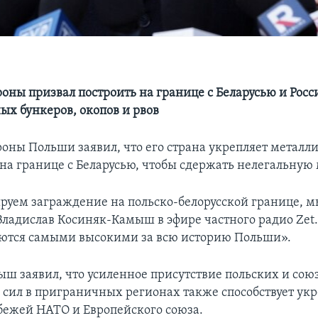
оны призвал построить на границе с Беларусью и Рос
ых бункеров, окопов и рвов
оны Польши заявил, что его страна укрепляет металл
на границе с Беларусью, чтобы сдержать нелегальную
уем заграждение на польско-белорусской границе, м
 Владислав Косиняк-Камыш в эфире частного радио Zet.
яются самыми высокими за всю историю Польши».
ш заявил, что усиленное присутствие польских и со
сил в приграничных регионах также способствует ук
бежей НАТО и Европейского союза.