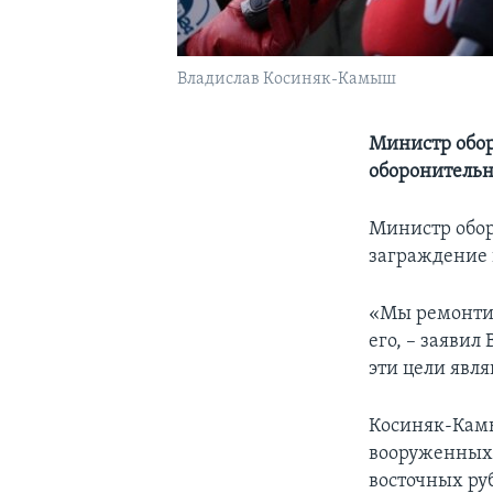
Владислав Косиняк-Камыш
Министр обор
оборонительн
Министр обор
заграждение 
«Мы ремонтир
его, – заявил
эти цели явл
Косиняк-Камы
вооруженных 
восточных ру