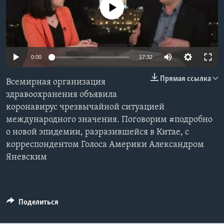
No media source currently available
Learning English
СОЦИАЛЬНЫЕ СЕТИ
0:00
17:32
Прямая ссылка
Всемирная организация
Языки
здравоохранения объявила
коронавирус чрезвычайной ситуацией
международного значения. Поговорим #подробно
о новой эпидемии, разразившейся в Китае, с
корреспондентом Голоса Америки Александром
Яневским
Поделиться