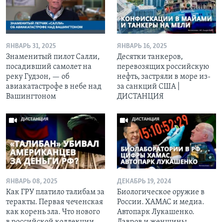
ЯНВАРЬ 31, 2025
ЯНВАРЬ 16, 2025
Знаменитый пилот Салли,
Десятки танкеров,
посадивший самолет на
перевозящих российскую
реку Гудзон, — об
нефть, застряли в море из-
авиакатастрофе в небе над
за санкций США |
Вашингтоном
ДИСТАНЦИЯ
ЯНВАРЬ 08, 2025
ДЕКАБРЬ 19, 2024
Как ГРУ платило талибам за
Биологическое оружие в
теракты. Первая чеченская
России. ХАМАС и медиа.
как корень зла. Что нового
Автопарк Лукашенко.