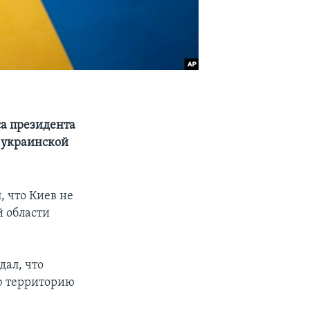
са президента
 украинской
 что Киев не
 области
дал, что
ю территорию