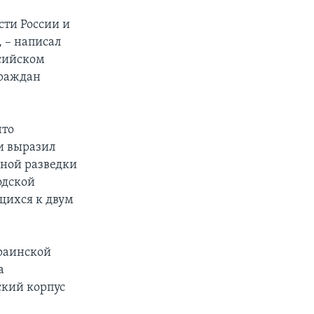
сти России и
 – написал
ссийском
граждан
что
и выразил
ной разведки
одской
щихся к двум
краинской
а
ский корпус