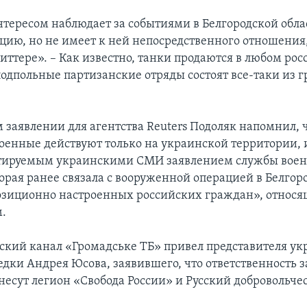
нтересом наблюдает за событиями в Белгородской обла
ацию, но не имеет к ней непосредственного отношения,
иттере». – Как известно, танки продаются в любом ро
 подпольные партизанские отряды состоят все-таки из 
 заявлении для агентства Reuters Подоляк напомнил, 
оенные действуют только на украинской территории, 
итируемым украинскими СМИ заявлением службы воен
орая ранее связала с вооруженной операцией в Белгор
озиционно настроенных российских граждан», относя
.
ский канал «Громадське ТБ» привел представителя у
едки Андрея Юсова, заявившего, что ответственность з
несут легион «Свобода России» и Русский добровольче