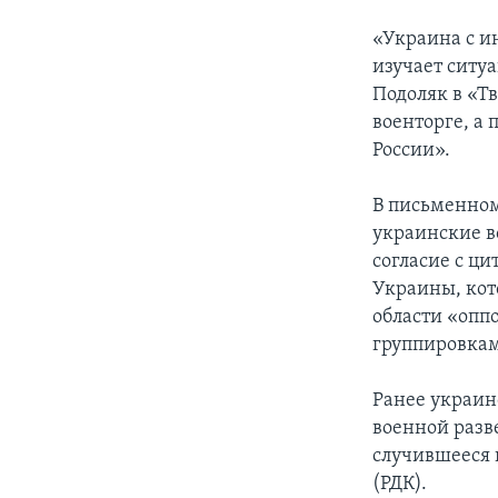
«Украина с и
изучает ситу
Подоляк в «Тв
военторге, а
России».
В письменном
украинские в
согласие с ц
Украины, кот
области «опп
группировкам
Ранее украин
военной разв
случившееся 
(РДК).