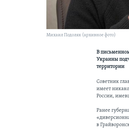
Михаил Подоляк (архивное фото)
В письменном
Украины подч
территории
Советник гла
имеет никако
России, имев
Ранее губерна
«диверсионна
в Грайворонс