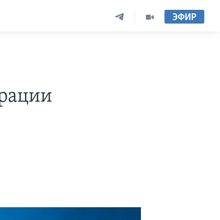
ЭФИР
ерации