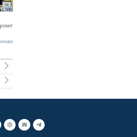
грозит
пизоды