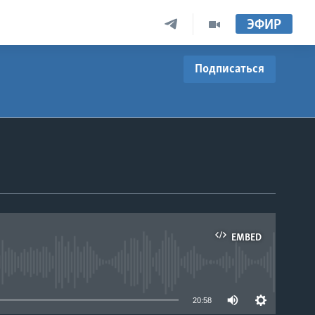
ЭФИР
Подписаться
EMBED
able
20:58