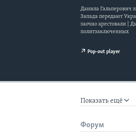
Данила Гальперович з
Запада передают Украи
заочно арестовали | 
политзаключенных
Pop-out player
Показать ещё
Форум