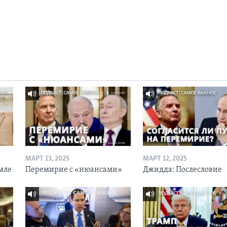
МАРТ 13, 2025
МАРТ 12, 2025
мле
Перемирие с «нюансами»
Джидда: Послесловие