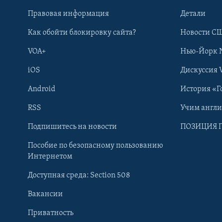
Правовая информация
Детали
Как обойти блокировку сайта?
Новости СШ
VOA+
Нью-Йорк 
iOS
Дискуссия 
Android
История «Г
RSS
Учим англ
Learning English
Подпишитесь на новости
ПОЗИЦИЯ 
Пособие по безопасному пользованию
СОЦИАЛЬНЫЕ СЕТИ
Интернетом
Доступная среда: Section 508
Вакансии
Приватность
Языки