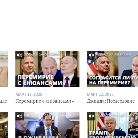
МАРТ 13, 2025
МАРТ 12, 2025
мле
Перемирие с «нюансами»
Джидда: Послесловие