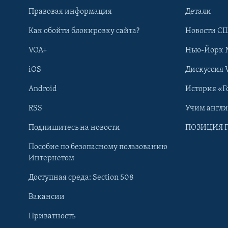
Правовая информация
Детали
Как обойти блокировку сайта?
Новости СШ
VOA+
Нью-Йорк 
iOS
Дискуссия 
Android
История «Г
RSS
Учим англ
Learning English
Подпишитесь на новости
ПОЗИЦИЯ 
Пособие по безопасному пользованию
СОЦИАЛЬНЫЕ СЕТИ
Интернетом
Доступная среда: Section 508
Вакансии
Приватность
Языки