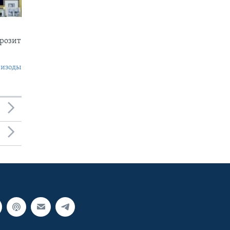
грозит
пизоды