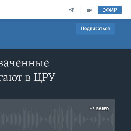
ЭФИР
Подписаться
хваченные
гают в ЦРУ
EMBED
able