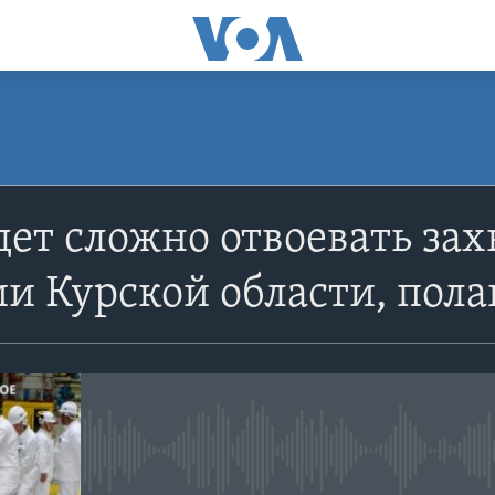
ПОДПИСАТЬСЯ
дет сложно отвоевать за
Apple Podcasts
и Курской области, пола
YouTube
Подписаться
No media source currently avail