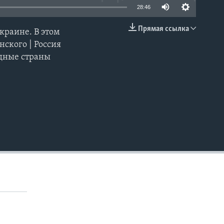
28:46
Прямая ссылка
краине. В этом
EMBED
ского | Россия
адные страны