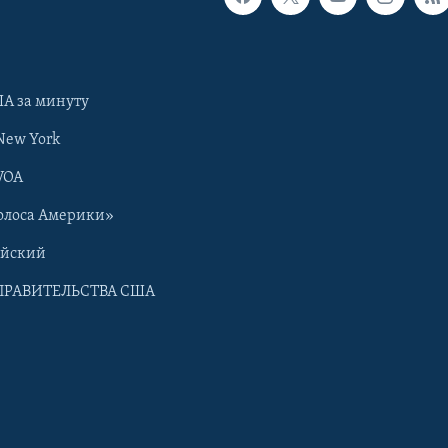
А за минуту
New York
VOA
олоса Америки»
ийский
ПРАВИТЕЛЬСТВА США