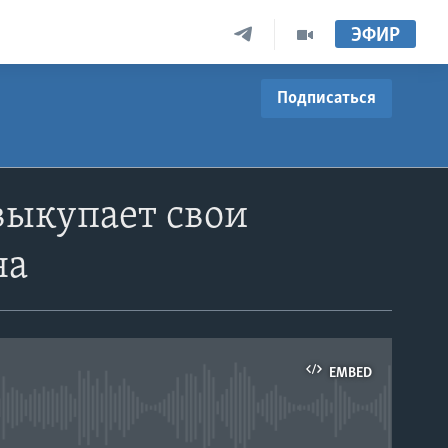
ЭФИР
Подписаться
выкупает свои
на
EMBED
able