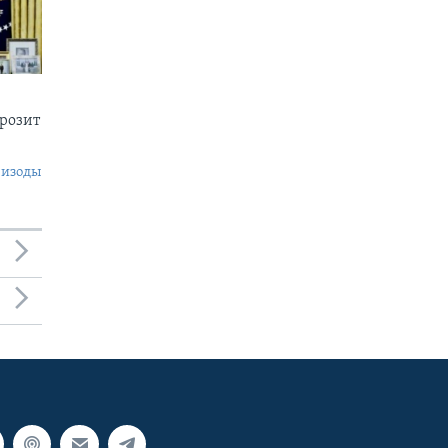
грозит
пизоды