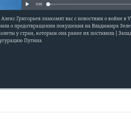
0:00
Алекс Григорьев знакомят вас с новостями о войне в У
вила о предотвращении покушения на Владимира Зелен
олеты у стран, которым она ранее их поставила | Зап
угурацию Путина