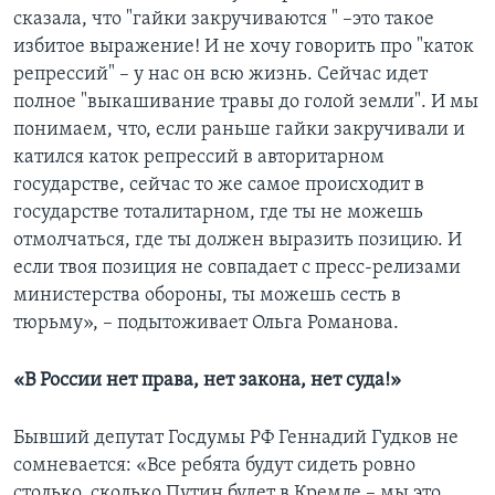
сказала, что "гайки закручиваются " –это такое
избитое выражение! И не хочу говорить про "каток
репрессий" – у нас он всю жизнь. Сейчас идет
полное "выкашивание травы до голой земли". И мы
понимаем, что, если раньше гайки закручивали и
катился каток репрессий в авторитарном
государстве, сейчас то же самое происходит в
государстве тоталитарном, где ты не можешь
отмолчаться, где ты должен выразить позицию. И
если твоя позиция не совпадает с пресс-релизами
министерства обороны, ты можешь сесть в
тюрьму», – подытоживает Ольга Романова.
«В России нет права, нет закона, нет суда!»
Бывший депутат Госдумы РФ Геннадий Гудков не
сомневается: «Все ребята будут сидеть ровно
столько, сколько Путин будет в Кремле – мы это