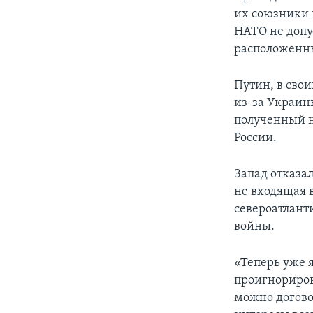
их союзники 
НАТО не допу
расположенны
Путин, в сво
из-за Украин
полученный н
России.
Запад отказал
не входящая в
североатлант
войны.
«Теперь уже 
проигнориров
можно догово