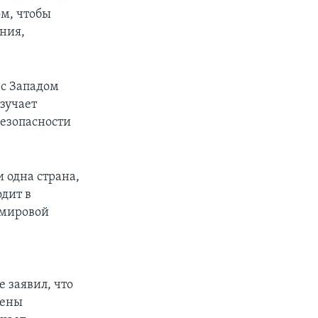
ом, чтобы
ния,
 с Западом
зучает
безопасности
 одна страна,
одит в
 мировой
 заявил, что
тены