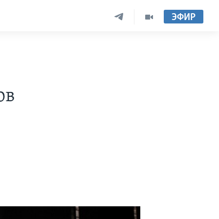
ЭФИР
ов