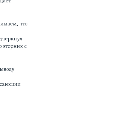
бщает
нимаем, что
одчеркнул
 вторник с
выводу
 санкции