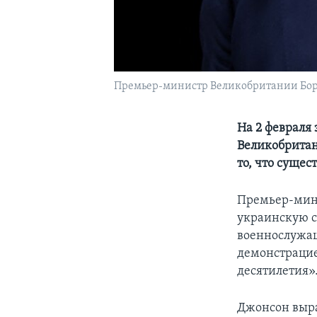
Премьер-министр Великобритании Бор
На 2 февраля
Великобритан
то, что суще
Премьер-мини
украинскую ст
военнослужащ
демонстрацие
десятилетия»
Джонсон выра