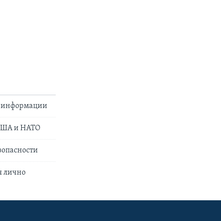
езинформации
 США и НАТО
зопасности
я лично