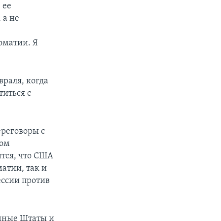
 ее
 а не
оматии. Я
враля, когда
титься с
ереговоры с
ком
ится, что США
атии, так и
ссии против
енные Штаты и