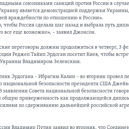
ападными союзниками санкций против России в случае
Украину является демонстрацией поддержки Украины,
ей враждебности по отношению к России».
, чтобы Россия сделала шаг назад и выбрала путь дипл
то все еще возможно», – заявил Джонсон.
кие переговоры должны продолжиться в четверг, 3 фе
рции Реджеп Тайип Эрдоган посетит Киев, чтобы встре
 Украины Владимиром Зеленским.
тник Эрдогана – Ибрагим Калин – во вторник провел п
о национальной безопасности президента США Джей
В заявлении Совета национальной безопасности говор
 общую приверженность как продолжающейся диплом
силиям по сдерживанию дальнейшей российской агре
ссии Владимир Путин заявил во вторник, что Соедин