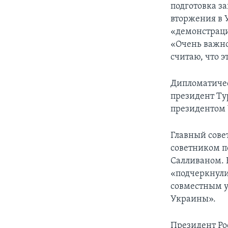
подготовка з
вторжения в 
«демонстраци
«Очень важно
считаю, что э
Дипломатичес
президент Ту
президентом
Главный сове
советником п
Салливаном. 
«подчеркнули
совместным у
Украины».
Президент Ро