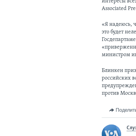
интересы все
Associated Pre
«Я надеюсь, 
это будет нел
Госдепартаме
«приверженно
министром ин
Блинкен приз
российских в
предупрежден
против Москвы
Поделит
Слу