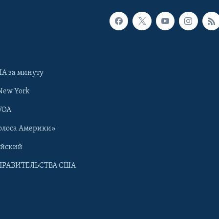
А за минуту
New York
VOA
олоса Америки»
ийский
ПРАВИТЕЛЬСТВА США