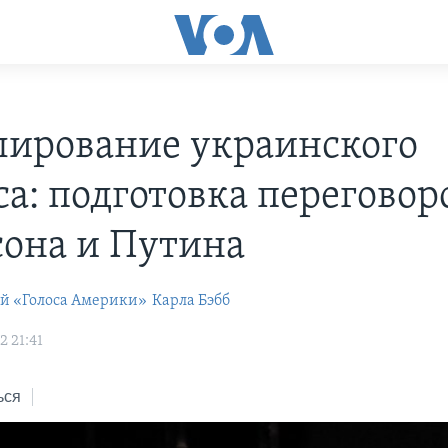
лирование украинского
са: подготовка переговор
она и Путина
ей «Голоса Америки»
Карла Бэбб
2 21:41
ься