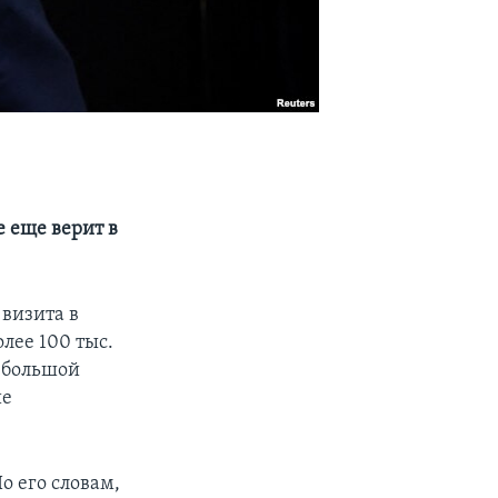
 еще верит в
визита в
лее 100 тыс.
 большой
ие
 его словам,