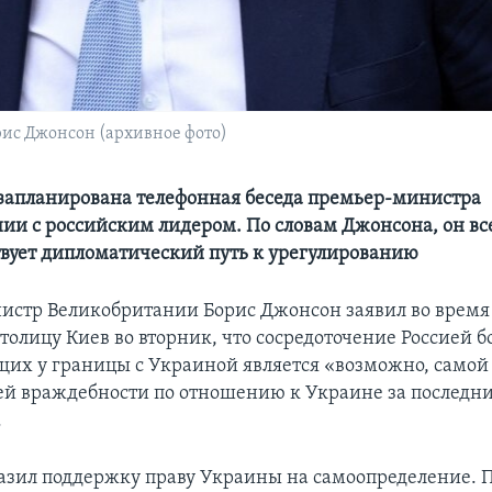
ис Джонсон (архивное фото)
 запланирована телефонная беседа премьер-министра
ии с российским лидером. По словам Джонсона, он все
ствует дипломатический путь к урегулированию
стр Великобритании Борис Джонсон заявил во время 
олицу Киев во вторник, что сосредоточение Россией бо
их у границы с Украиной является «возможно, самой
й враждебности по отношению к Украине за последн
.
зил поддержку праву Украины на самоопределение. По