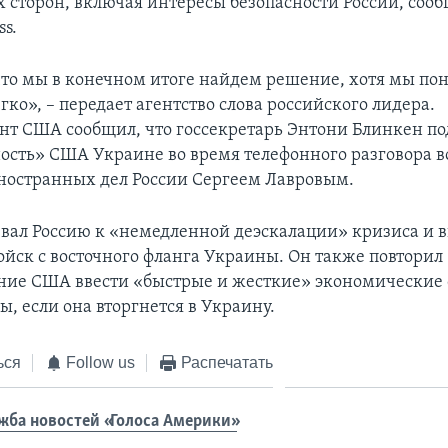
х сторон, включая интересы безопасности России, соо
ss.
что мы в конечном итоге найдем решение, хотя мы по
егко», – передает агентство слова российского лидера.
нт США сообщил, что госсекретарь Энтони Блинкен п
сть» США Украине во время телефонного разговора во
остранных дел России Сергеем Лавровым.
вал Россию к «немедленной деэскалации» кризиса и 
ойск с восточного фланга Украины. Он также повторил
ие США ввести «быстрые и жесткие» экономические
, если она вторгнется в Украину.
ься
Follow us
Распечатать
жба новостей «Голоса Америки»